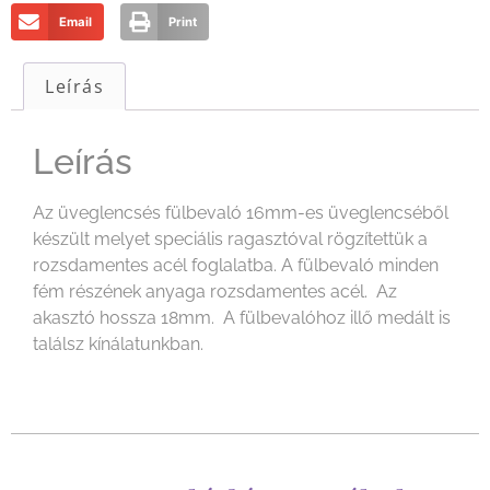
Email
Print
Leírás
Leírás
Az üveglencsés fülbevaló 16mm-es üveglencséből
készült melyet speciális ragasztóval rögzítettük a
rozsdamentes acél foglalatba. A fülbevaló minden
fém részének anyaga rozsdamentes acél. Az
akasztó hossza 18mm. A fülbevalóhoz illő medált is
találsz kínálatunkban.