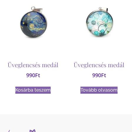
Üveglencsés medál
Üveglencsés medál
990
Ft
990
Ft
Kosárba teszem
Tovább olvasom