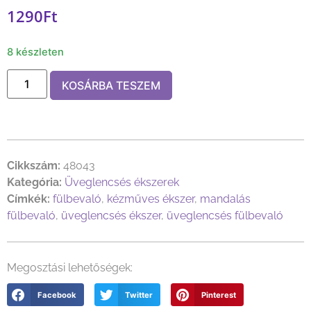
1290
Ft
8 készleten
KOSÁRBA TESZEM
Cikkszám:
48043
Kategória:
Üveglencsés ékszerek
Címkék:
fülbevaló
,
kézműves ékszer
,
mandalás
fülbevaló
,
üveglencsés ékszer
,
üveglencsés fülbevaló
Megosztási lehetőségek:
Facebook
Twitter
Pinterest