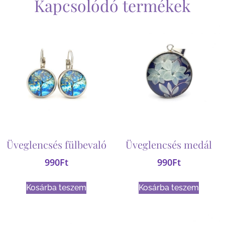
Kapcsolódó termékek
Üveglencsés fülbevaló
Üveglencsés medál
990
Ft
990
Ft
Kosárba teszem
Kosárba teszem