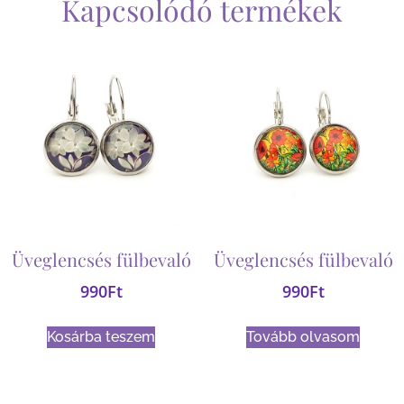
Kapcsolódó termékek
Üveglencsés fülbevaló
Üveglencsés fülbevaló
990
Ft
990
Ft
Kosárba teszem
Tovább olvasom