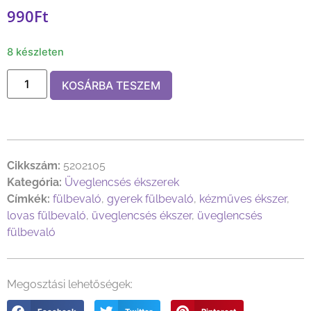
990
Ft
8 készleten
KOSÁRBA TESZEM
Cikkszám:
5202105
Kategória:
Üveglencsés ékszerek
Címkék:
fülbevaló
,
gyerek fülbevaló
,
kézműves ékszer
,
lovas fülbevaló
,
üveglencsés ékszer
,
üveglencsés
fülbevaló
Megosztási lehetőségek: