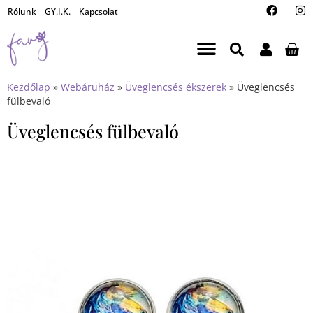
Rólunk
GY.I.K.
Kapcsolat
Kezdőlap
»
Webáruház
»
Üveglencsés ékszerek
»
Üveglencsés
fülbevaló
Üveglencsés fülbevaló