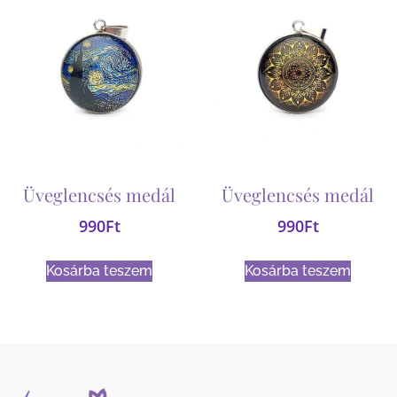
Üveglencsés medál
Üveglencsés medál
990
Ft
990
Ft
Kosárba teszem
Kosárba teszem