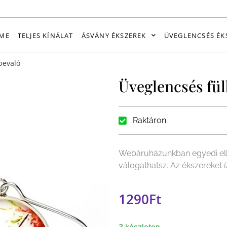
ME
TELJES KÍNÁLAT
ÁSVÁNY ÉKSZEREK
ÜVEGLENCSÉS ÉK
bevaló
Üveglencsés fül
Raktáron
Webáruházunkban egyedi elk
válogathatsz. Az ékszereket 
1290
Ft
3 készleten