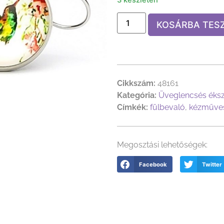
KOSÁRBA TES
Cikkszám:
48161
Kategória:
Üveglencsés éks
Címkék:
fülbevaló
,
kézműves
Megosztási lehetőségek:
Facebook
Twitter