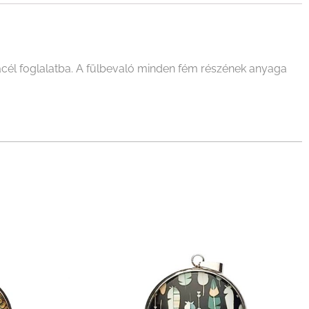
cél foglalatba. A fülbevaló minden fém részének anyaga