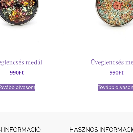
eglencsés medál
Üveglencsés me
990
Ft
990
Ft
Tovább olvasom
Tovább olvaso
I INFORMÁCIÓ
HASZNOS INFORMÁCI