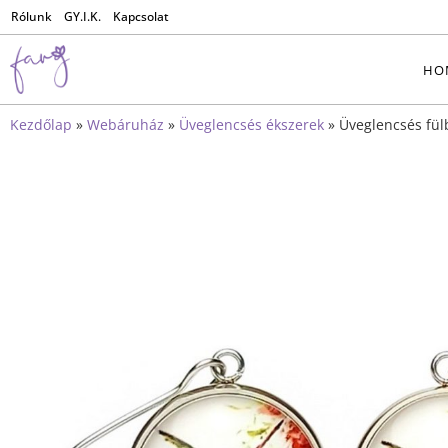
Rólunk
GY.I.K.
Kapcsolat
HO
Kezdőlap
»
Webáruház
»
Üveglencsés ékszerek
»
Üveglencsés fül