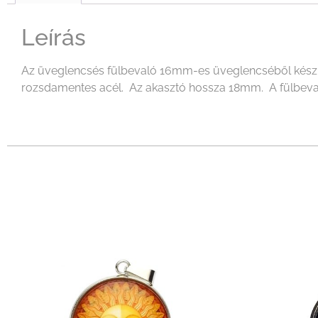
Leírás
Az üveglencsés fülbevaló 16mm-es üveglencséből készült
rozsdamentes acél. Az akasztó hossza 18mm. A fülbevalóh