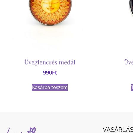
Üveglencsés medál
Üv
990
Ft
Kosárba teszem
VÁSÁRLÁS