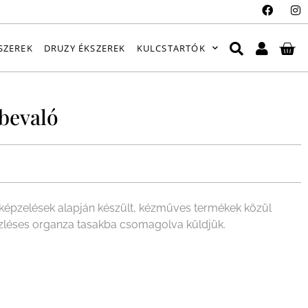
SZEREK
DRUZY ÉKSZEREK
KULCSTARTÓK
bevaló
épzelések alapján készült, kézműves termékek közül
ízléses organza tasakba csomagolva küldjük.