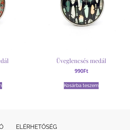
dál
Üveglencsés medál
990
Ft
m
Kosárba teszem
Ó
ELÉRHETŐSÉG