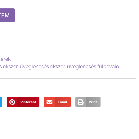
ZEM
zerek
 ékszer
,
üveglencsés ékszer
,
üveglencsés fülbevaló
Pinterest
Email
Print