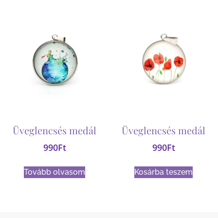
Üveglencsés medál
Üveglencsés medál
990
Ft
990
Ft
Tovább olvasom
Kosárba teszem