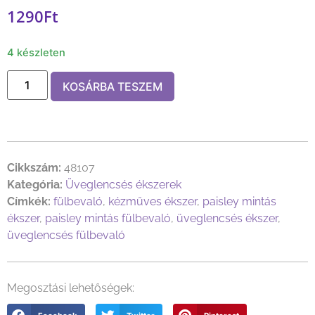
1290
Ft
4 készleten
KOSÁRBA TESZEM
Cikkszám:
48107
Kategória:
Üveglencsés ékszerek
Címkék:
fülbevaló
,
kézműves ékszer
,
paisley mintás
ékszer
,
paisley mintás fülbevaló
,
üveglencsés ékszer
,
üveglencsés fülbevaló
Megosztási lehetőségek: