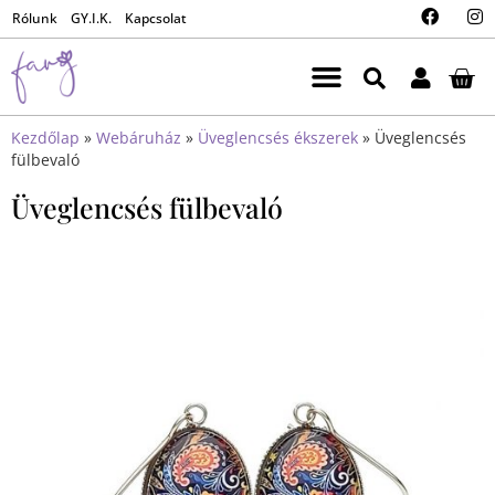
Rólunk
GY.I.K.
Kapcsolat
Kezdőlap
»
Webáruház
»
Üveglencsés ékszerek
»
Üveglencsés
fülbevaló
Üveglencsés fülbevaló