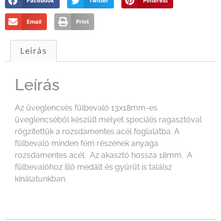
Facebook
Twitter
Pinterest
Email
Print
Leírás
Leírás
Az üveglencsés fülbevaló 13x18mm-es
üveglencséből készült melyet speciális ragasztóval
rögzítettük a rozsdamentes acél foglalatba. A
fülbevaló minden fém részének anyaga
rozsdamentes acél. Az akasztó hossza 18mm. A
fülbevalóhoz illő medált és gyűrűt is találsz
kínálatunkban.