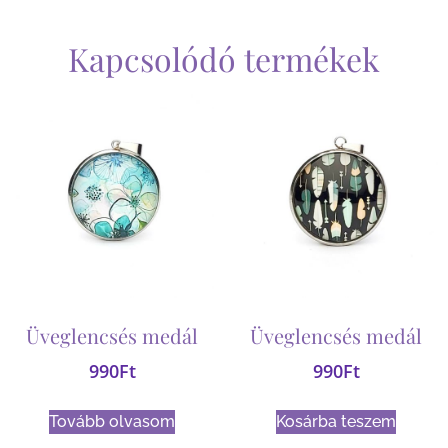
Kapcsolódó termékek
Üveglencsés medál
Üveglencsés medál
990
Ft
990
Ft
Tovább olvasom
Kosárba teszem