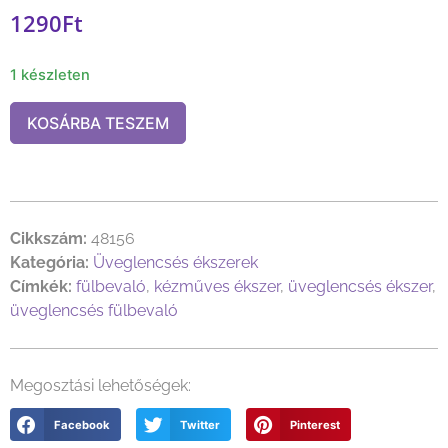
1290
Ft
1 készleten
KOSÁRBA TESZEM
Cikkszám:
48156
Kategória:
Üveglencsés ékszerek
Címkék:
fülbevaló
,
kézműves ékszer
,
üveglencsés ékszer
,
üveglencsés fülbevaló
Megosztási lehetőségek:
Facebook
Twitter
Pinterest