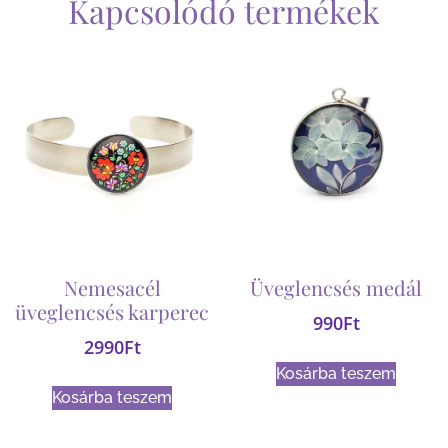
Kapcsolódó termékek
Nemesacél
Üveglencsés medál
üveglencsés karperec
990
Ft
2990
Ft
Kosárba teszem
Kosárba teszem