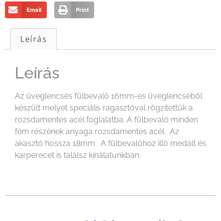
Email
Print
Leírás
Leírás
Az üveglencsés fülbevaló 16mm-es üveglencséből
készült melyet speciális ragasztóval rögzítettük a
rozsdamentes acél foglalatba. A fülbevaló minden
fém részének anyaga rozsdamentes acél. Az
akasztó hossza 18mm. A fülbevalóhoz illő medált és
karperecet is találsz kínálatunkban.