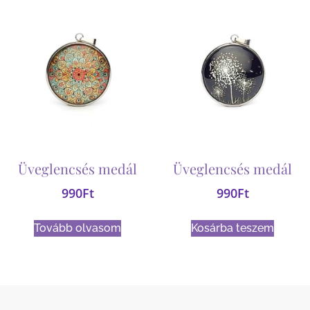
Üveglencsés medál
Üveglencsés medál
990
Ft
990
Ft
Tovább olvasom
Kosárba teszem