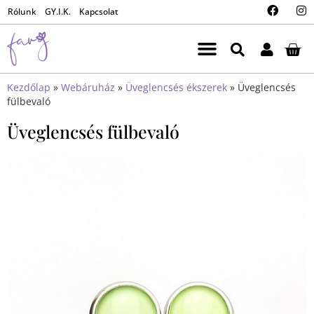
Rólunk
GY.I.K.
Kapcsolat
Kezdőlap
»
Webáruház
»
Üveglencsés ékszerek
»
Üveglencsés
fülbevaló
Üveglencsés fülbevaló