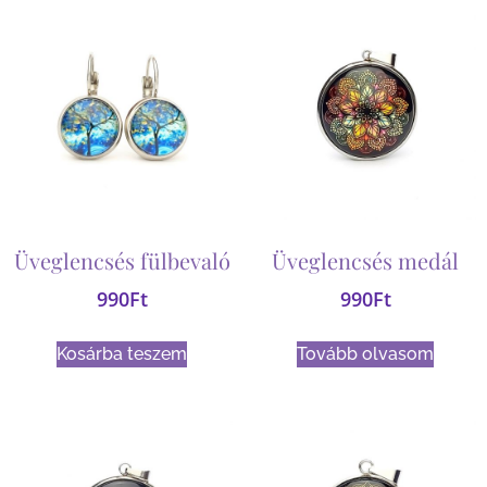
Üveglencsés fülbevaló
Üveglencsés medál
990
Ft
990
Ft
Kosárba teszem
Tovább olvasom