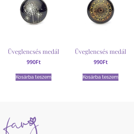
Üveglencsés medál
Üveglencsés medál
990
Ft
990
Ft
Kosárba teszem
Kosárba teszem