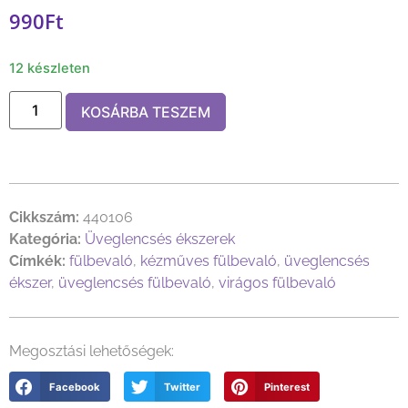
990
Ft
12 készleten
KOSÁRBA TESZEM
Cikkszám:
440106
Kategória:
Üveglencsés ékszerek
Címkék:
fülbevaló
,
kézműves fülbevaló
,
üveglencsés
ékszer
,
üveglencsés fülbevaló
,
virágos fülbevaló
Megosztási lehetőségek:
Facebook
Twitter
Pinterest