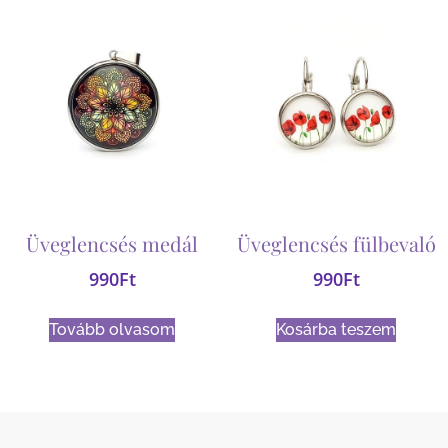
Üveglencsés medál
Üveglencsés fülbevaló
990
Ft
990
Ft
Tovább olvasom
Kosárba teszem