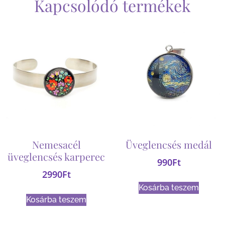
Kapcsolódó termékek
Nemesacél
Üveglencsés medál
üveglencsés karperec
990
Ft
2990
Ft
Kosárba teszem
Kosárba teszem