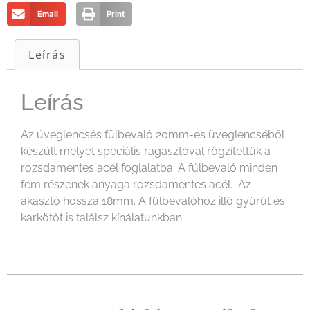
Email
Print
Leírás
Leírás
Az üveglencsés fülbevaló 20mm-es üveglencséből
készült melyet speciális ragasztóval rögzítettük a
rozsdamentes acél foglalatba. A fülbevaló minden
fém részének anyaga rozsdamentes acél. Az
akasztó hossza 18mm. A fülbevalóhoz illő gyűrűt és
karkötőt is találsz kínálatunkban.