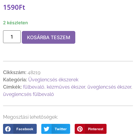
1590
Ft
2 készleten
KOSÁRBA TESZEM
Cikkszám:
48219
Kategória:
Üveglencsés ékszerek
Címkék:
fülbevaló
,
kézműves ékszer
,
üveglencsés ékszer
,
üveglencsés fülbevaló
Megosztási lehetőségek:
Facebook
Twitter
Pinterest