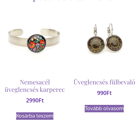
Nemesacél
Üveglencsés fülbevaló
üveglencsés karperec
990
Ft
2990
Ft
Tovább olvasom
Kosárba teszem