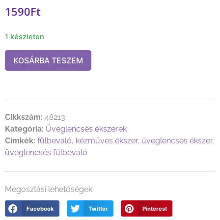
1590
Ft
1 készleten
KOSÁRBA TESZEM
Cikkszám:
48213
Kategória:
Üveglencsés ékszerek
Címkék:
fülbevaló
,
kézműves ékszer
,
üveglencsés ékszer
,
üveglencsés fülbevaló
Megosztási lehetőségek:
Facebook
Twitter
Pinterest