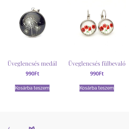
Üveglencsés medál
Üveglencsés fülbevaló
990
Ft
990
Ft
Kosárba teszem
Kosárba teszem