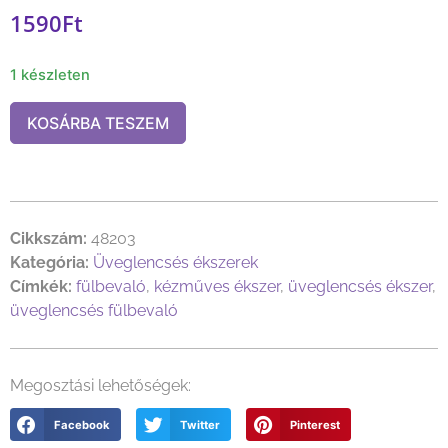
1590
Ft
1 készleten
KOSÁRBA TESZEM
Cikkszám:
48203
Kategória:
Üveglencsés ékszerek
Címkék:
fülbevaló
,
kézműves ékszer
,
üveglencsés ékszer
,
üveglencsés fülbevaló
Megosztási lehetőségek:
Facebook
Twitter
Pinterest