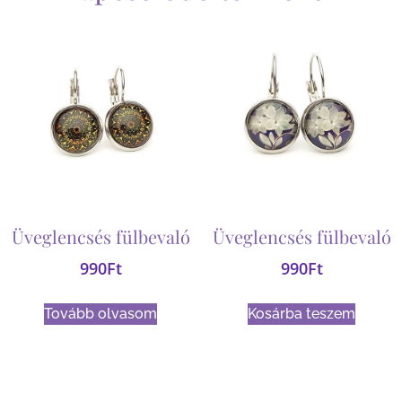
Üveglencsés fülbevaló
Üveglencsés fülbevaló
990
Ft
990
Ft
Tovább olvasom
Kosárba teszem