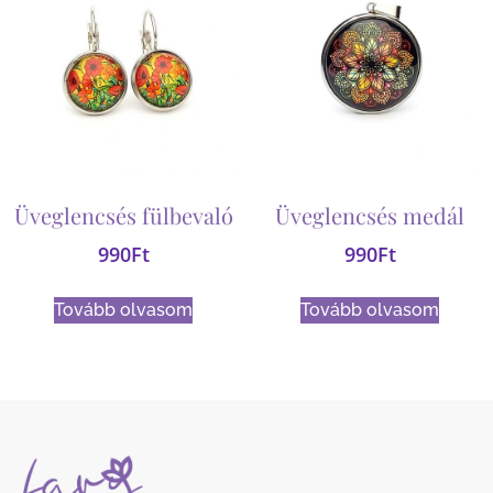
Üveglencsés fülbevaló
Üveglencsés medál
990
Ft
990
Ft
Tovább olvasom
Tovább olvasom