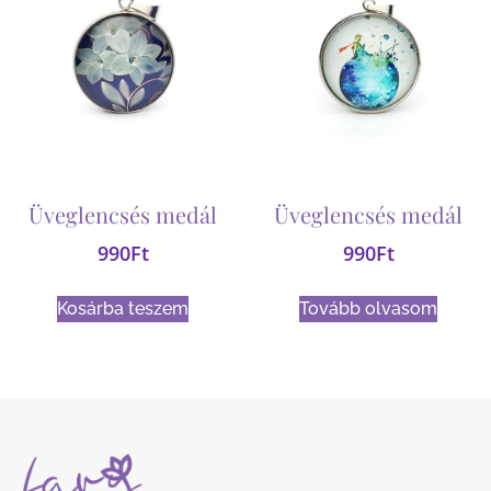
Üveglencsés medál
Üveglencsés medál
990
Ft
990
Ft
Kosárba teszem
Tovább olvasom