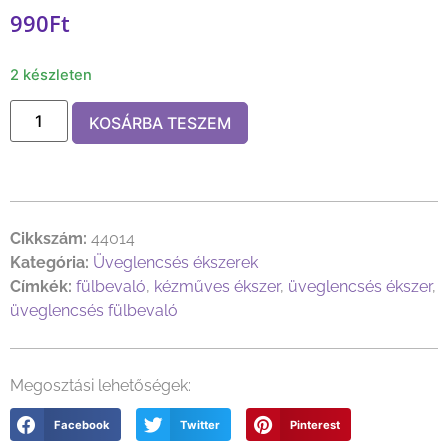
990
Ft
2 készleten
KOSÁRBA TESZEM
Cikkszám:
44014
Kategória:
Üveglencsés ékszerek
Címkék:
fülbevaló
,
kézműves ékszer
,
üveglencsés ékszer
,
üveglencsés fülbevaló
Megosztási lehetőségek:
Facebook
Twitter
Pinterest