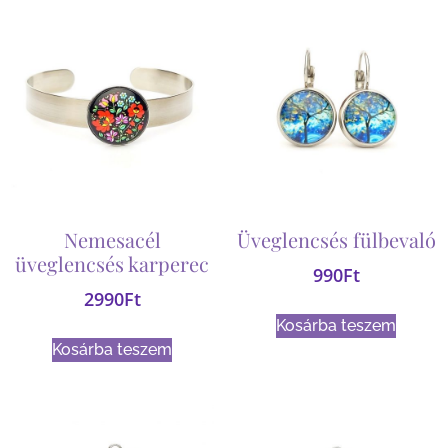
Nemesacél
Üveglencsés fülbevaló
üveglencsés karperec
990
Ft
2990
Ft
Kosárba teszem
Kosárba teszem