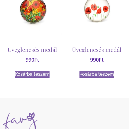
Üveglencsés medál
Üveglencsés medál
990
Ft
990
Ft
Kosárba teszem
Kosárba teszem