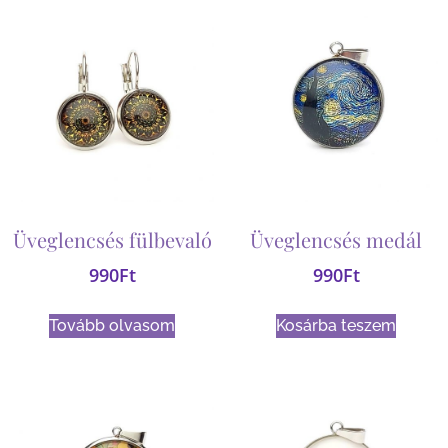
Üveglencsés fülbevaló
Üveglencsés medál
990
Ft
990
Ft
Tovább olvasom
Kosárba teszem