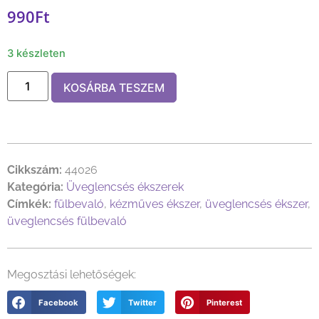
990
Ft
3 készleten
KOSÁRBA TESZEM
Cikkszám:
44026
Kategória:
Üveglencsés ékszerek
Címkék:
fülbevaló
,
kézműves ékszer
,
üveglencsés ékszer
,
üveglencsés fülbevaló
Megosztási lehetőségek:
Facebook
Twitter
Pinterest