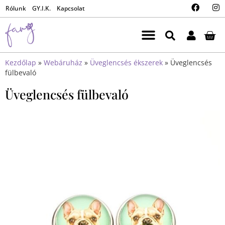
Rólunk
GY.I.K.
Kapcsolat
Kezdőlap
»
Webáruház
»
Üveglencsés ékszerek
»
Üveglencsés
fülbevaló
Üveglencsés fülbevaló