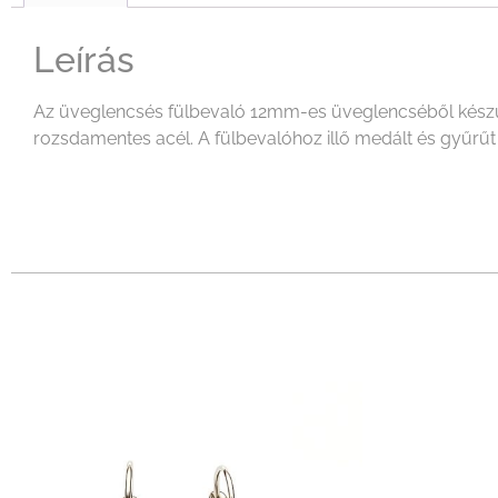
Leírás
Az üveglencsés fülbevaló 12mm-es üveglencséből készült
rozsdamentes acél. A fülbevalóhoz illő medált és gyűrűt i