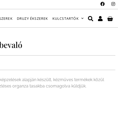
SZEREK
DRUZY ÉKSZEREK
KULCSTARTÓK
bevaló
épzelések alapján készült, kézműves termékek közül
ízléses organza tasakba csomagolva küldjük.