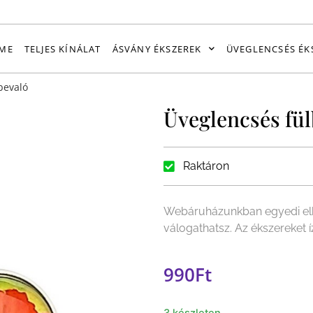
ME
TELJES KÍNÁLAT
ÁSVÁNY ÉKSZEREK
ÜVEGLENCSÉS ÉK
bevaló
Üveglencsés fül
Raktáron
Webáruházunkban egyedi elk
válogathatsz. Az ékszereket 
990
Ft
3 készleten