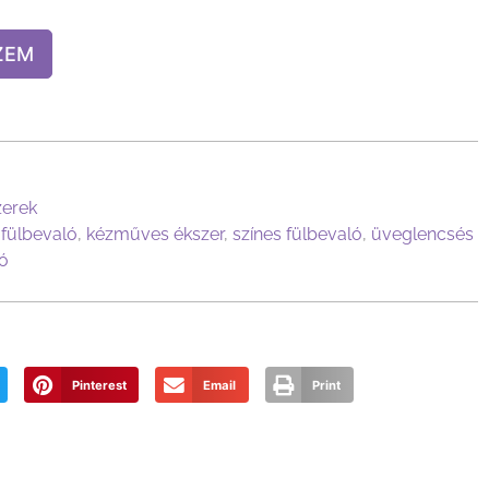
ZEM
zerek
,
fülbevaló
,
kézműves ékszer
,
színes fülbevaló
,
üveglencsés
ó
Pinterest
Email
Print