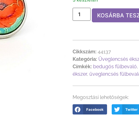
KOSÁRBA TES
Cikkszám:
44137
Kategória:
Üveglencsés éks
Címkék:
bedugós fülbevaló
ékszer
,
üveglencsés fülbeval
Megosztási lehetőségek:
Facebook
Twitter