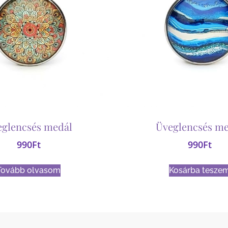
eglencsés medál
Üveglencsés me
990
Ft
990
Ft
Tovább olvasom
Kosárba tesze