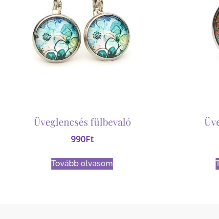
Üveglencsés fülbevaló
Üv
990
Ft
Tovább olvasom