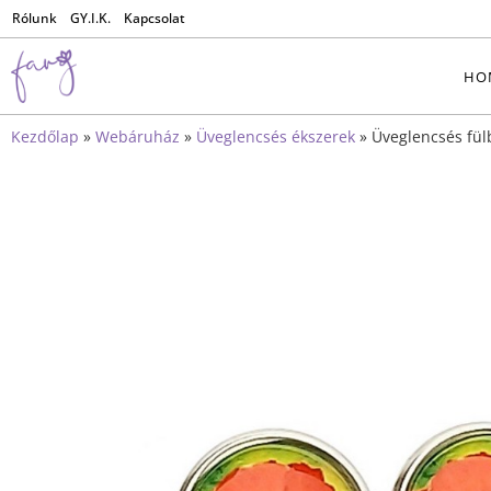
Rólunk
GY.I.K.
Kapcsolat
HO
Kezdőlap
»
Webáruház
»
Üveglencsés ékszerek
»
Üveglencsés fül