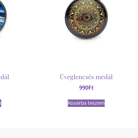
dál
Üveglencsés medál
990
Ft
m
Kosárba teszem