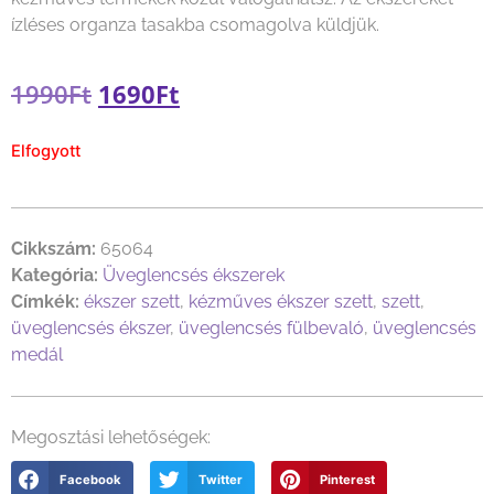
ízléses organza tasakba csomagolva küldjük.
1990
Ft
1690
Ft
Elfogyott
Cikkszám:
65064
Kategória:
Üveglencsés ékszerek
Címkék:
ékszer szett
,
kézműves ékszer szett
,
szett
,
üveglencsés ékszer
,
üveglencsés fülbevaló
,
üveglencsés
medál
Megosztási lehetőségek:
Facebook
Twitter
Pinterest