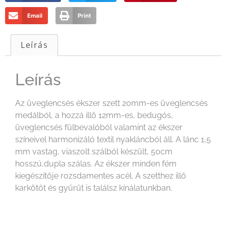
Email
Print
Leírás
Leírás
Az üveglencsés ékszer szett 20mm-es üveglencsés
medálból, a hozzá illő 12mm-es, bedugós,
üveglencsés fülbevalóból valamint az ékszer
színeivel harmonizáló textil nyakláncból áll. A lánc 1,5
mm vastag, viaszolt szálból készült, 50cm
hosszú,dupla szálas. Az ékszer minden fém
kiegészítője rozsdamentes acél. A szetthez illő
karkötőt és gyűrűt is találsz kínálatunkban.