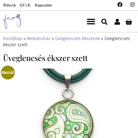
Rólunk
GY.I.K.
Kapcsolat
Kezdőlap
»
Webáruház
»
Üveglencsés ékszerek
»
Üveglencsés
ékszer szett
Üveglencsés ékszer szett
Akció!