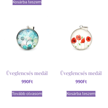
Kosárba teszem
Üveglencsés medál
Üveglencsés medál
990
Ft
990
Ft
Tovább olvasom
Kosárba teszem