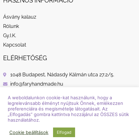
HASZNOS INFORMÁCIÓ
Ásvány kalauz
Rólunk
Gy.I.K.
Kapcsolat
ELÉRHETŐSÉG
1048 Budapest, Nádasdy Kálmán utca 27.2/5.
info@faryhandmade.hu
+36 30 232 8882
A weboldalunkon cookie-kat használunk, hogy a
legrelevánsabb élményt nyújtsuk Önnek, emlékezzen
preferenciáira és megismételje látogatásait. Az
„Elfogadás” gombra kattintva hozzájárul az ÖSSZES sütik
használatához.
© Copyright / Szerzői jog / 2018 - 2026 / Fary Handmade
Cookie beállítások
Elfogad