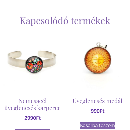
Kapcsolódó termékek
Nemesacél
Üveglencsés medál
üveglencsés karperec
990
Ft
2990
Ft
Kosárba teszem