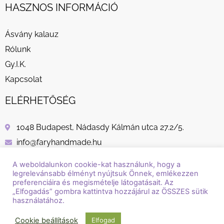
HASZNOS INFORMÁCIÓ
Ásvány kalauz
Rólunk
Gy.I.K.
Kapcsolat
ELÉRHETŐSÉG
1048 Budapest, Nádasdy Kálmán utca 27.2/5.
info@faryhandmade.hu
+36 30 232 8882
A weboldalunkon cookie-kat használunk, hogy a
legrelevánsabb élményt nyújtsuk Önnek, emlékezzen
preferenciáira és megismételje látogatásait. Az
„Elfogadás” gombra kattintva hozzájárul az ÖSSZES sütik
használatához.
© Copyright / Szerzői jog / 2018 - 2026 / Fary Handmade
Cookie beállítások
Elfogad