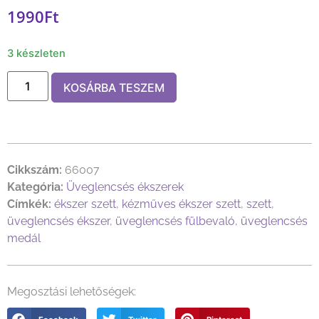
1990
Ft
3 készleten
KOSÁRBA TESZEM
Cikkszám:
66007
Kategória:
Üveglencsés ékszerek
Címkék:
ékszer szett
,
kézműves ékszer szett
,
szett
,
üveglencsés ékszer
,
üveglencsés fülbevaló
,
üveglencsés
medál
Megosztási lehetőségek: