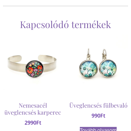
Kapcsolódó termékek
Nemesacél
Üveglencsés fülbevaló
üveglencsés karperec
990
Ft
2990
Ft
Tovább olvasom