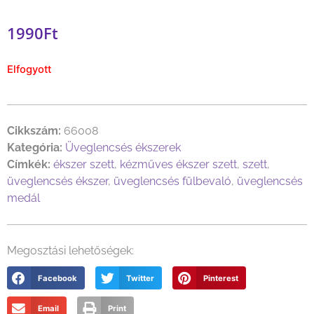
1990
Ft
Elfogyott
Cikkszám:
66008
Kategória:
Üveglencsés ékszerek
Címkék:
ékszer szett
,
kézműves ékszer szett
,
szett
,
üveglencsés ékszer
,
üveglencsés fülbevaló
,
üveglencsés
medál
Megosztási lehetőségek:
Facebook
Twitter
Pinterest
Email
Print