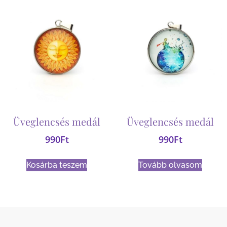
Üveglencsés medál
Üveglencsés medál
990
Ft
990
Ft
Kosárba teszem
Tovább olvasom