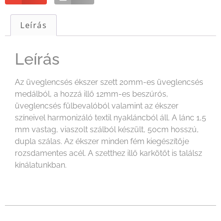
Leírás
Leírás
Az üveglencsés ékszer szett 20mm-es üveglencsés
medálból, a hozzá illő 12mm-es beszúrós,
üveglencsés fülbevalóból valamint az ékszer
színeivel harmonizáló textil nyakláncból áll. A lánc 1,5
mm vastag, viaszolt szálból készült, 50cm hosszú,
dupla szálas. Az ékszer minden fém kiegészítője
rozsdamentes acél. A szetthez illő karkötőt is találsz
kínálatunkban.