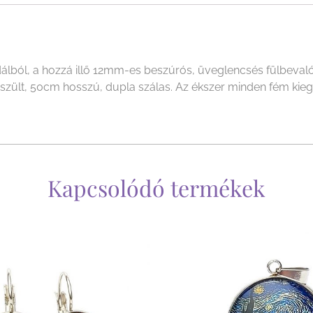
ól, a hozzá illő 12mm-es beszúrós, üveglencsés fülbevalóból
készült, 50cm hosszú, dupla szálas. Az ékszer minden fém kie
Kapcsolódó termékek