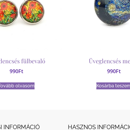
lencsés fülbevaló
Üveglencsés me
990
Ft
990
Ft
Tovább olvasom
Kosárba tesze
I INFORMÁCIÓ
HASZNOS INFORMÁCI