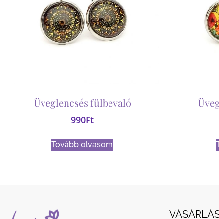
Üveglencsés fülbevaló
Üveg
990
Ft
Tovább olvasom
VÁSÁRLÁS