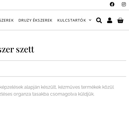
SZEREK
DRUZY ÉKSZEREK
KULCSTARTÓK
zer szett
épzelések alapján készült, kézműves termékek közül
ízléses organza tasakba csomagolva küldjük.