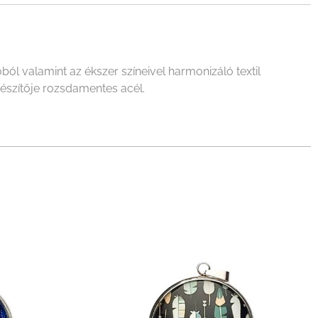
 valamint az ékszer színeivel harmonizáló textil
gészítője rozsdamentes acél.