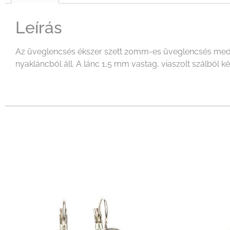
Leírás
Az üveglencsés ékszer szett 20mm-es üveglencsés medálb
nyakláncból áll. A lánc 1,5 mm vastag, viaszolt szálból 