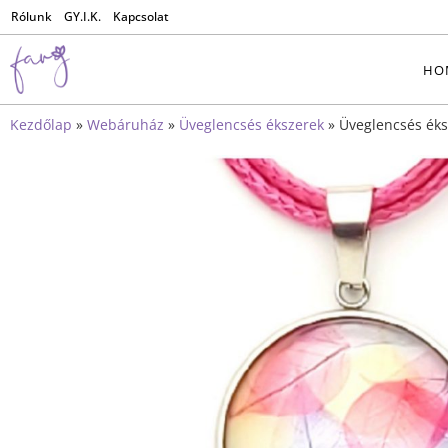
Rólunk
GY.I.K.
Kapcsolat
HO
Kezdőlap
»
Webáruház
»
Üveglencsés ékszerek
»
Üveglencsés éks