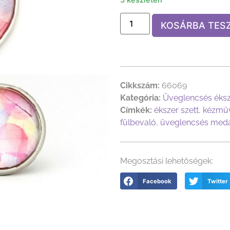
KOSÁRBA TES
Cikkszám:
66069
Kategória:
Üveglencsés éks
Címkék:
ékszer szett
,
kézműv
fülbevaló
,
üveglencsés med
Megosztási lehetőségek:
Facebook
Twitter