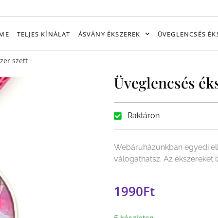
ME
TELJES KÍNÁLAT
ÁSVÁNY ÉKSZEREK
ÜVEGLENCSÉS ÉK
zer szett
Üveglencsés éks
Raktáron
Webáruházunkban egyedi elk
válogathatsz. Az ékszereket 
1990
Ft
5 készleten