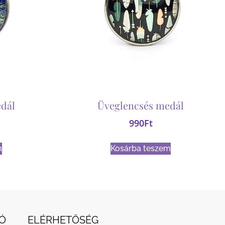
dál
Üveglencsés medál
990
Ft
m
Kosárba teszem
Ó
ELÉRHETŐSÉG