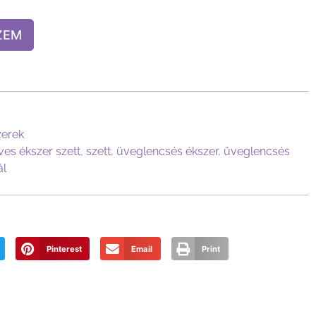
ZEM
zerek
es ékszer szett
,
szett
,
üveglencsés ékszer
,
üveglencsés
ál
Pinterest
Email
Print