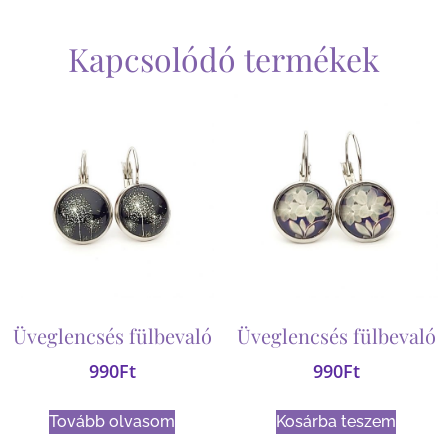
Kapcsolódó termékek
Üveglencsés fülbevaló
Üveglencsés fülbevaló
990
Ft
990
Ft
Tovább olvasom
Kosárba teszem