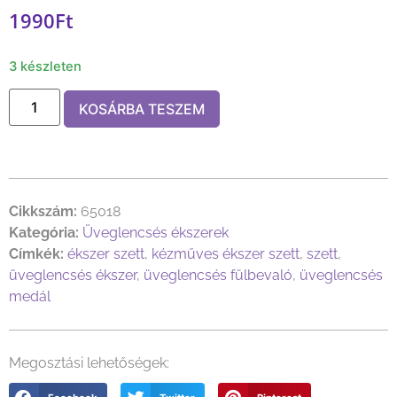
1990
Ft
3 készleten
KOSÁRBA TESZEM
Cikkszám:
65018
Kategória:
Üveglencsés ékszerek
Címkék:
ékszer szett
,
kézműves ékszer szett
,
szett
,
üveglencsés ékszer
,
üveglencsés fülbevaló
,
üveglencsés
medál
Megosztási lehetőségek: