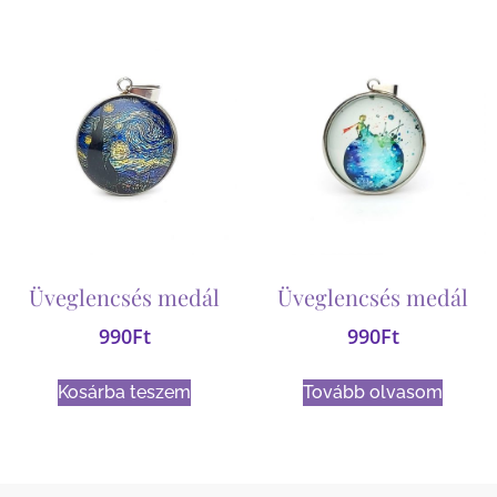
Üveglencsés medál
Üveglencsés medál
990
Ft
990
Ft
Kosárba teszem
Tovább olvasom