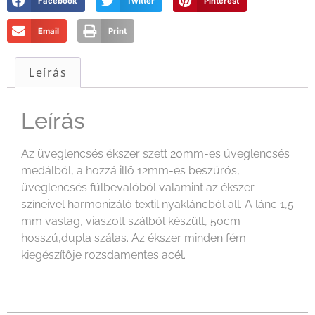
Facebook
Twitter
Pinterest
Email
Print
Leírás
Leírás
Az üveglencsés ékszer szett 20mm-es üveglencsés
medálból, a hozzá illő 12mm-es beszúrós,
üveglencsés fülbevalóból valamint az ékszer
színeivel harmonizáló textil nyakláncból áll. A lánc 1,5
mm vastag, viaszolt szálból készült, 50cm
hosszú,dupla szálas. Az ékszer minden fém
kiegészítője rozsdamentes acél.