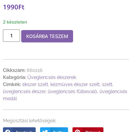
1990
Ft
2 készleten
KOSÁRBA TESZEM
Cikkszám:
660116
Kategória:
Üveglencsés ékszerek
Címkék:
ékszer szett
,
kézműves ékszer szett
,
szett
,
üveglencsés ékszer
,
üveglencsés fülbevaló
,
üveglencsés
medál
Megosztási lehetőségek: