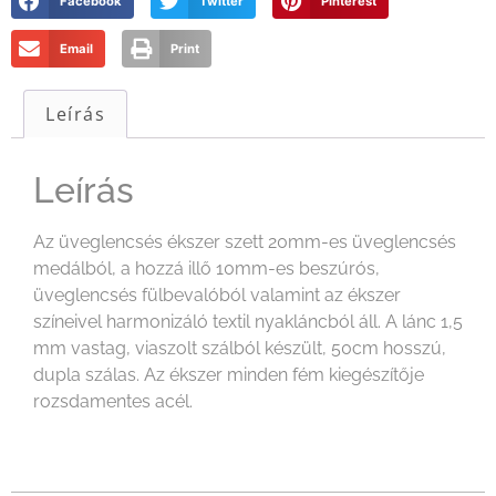
Facebook
Twitter
Pinterest
Email
Print
Leírás
Leírás
Az üveglencsés ékszer szett 20mm-es üveglencsés
medálból, a hozzá illő 10mm-es beszúrós,
üveglencsés fülbevalóból valamint az ékszer
színeivel harmonizáló textil nyakláncból áll. A lánc 1,5
mm vastag, viaszolt szálból készült, 50cm hosszú,
dupla szálas. Az ékszer minden fém kiegészítője
rozsdamentes acél.