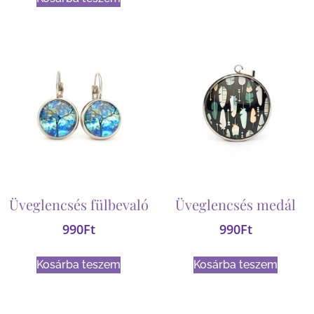
Üveglencsés fülbevaló
Üveglencsés medál
990
Ft
990
Ft
Kosárba teszem
Kosárba teszem