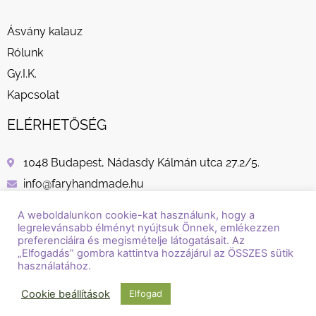
Ásvány kalauz
Rólunk
Gy.I.K.
Kapcsolat
ELÉRHETŐSÉG
1048 Budapest, Nádasdy Kálmán utca 27.2/5.
info@faryhandmade.hu
+36 30 232 8882
A weboldalunkon cookie-kat használunk, hogy a
legrelevánsabb élményt nyújtsuk Önnek, emlékezzen
preferenciáira és megismételje látogatásait. Az
„Elfogadás” gombra kattintva hozzájárul az ÖSSZES sütik
használatához.
© Copyright / Szerzői jog / 2018 - 2026 / Fary Handmade
Cookie beállítások
Elfogad