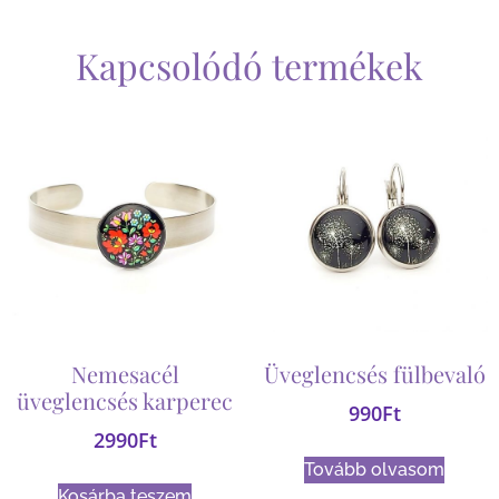
Kapcsolódó termékek
Nemesacél
Üveglencsés fülbevaló
üveglencsés karperec
990
Ft
2990
Ft
Tovább olvasom
Kosárba teszem