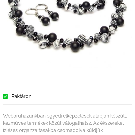
Raktáron
Webáruházunkban egyedi elképzelések alapján készült,
kézműves termékek közül válogathatsz. Az ékszereket
ízléses organza tasakba csomagolva küldjük.