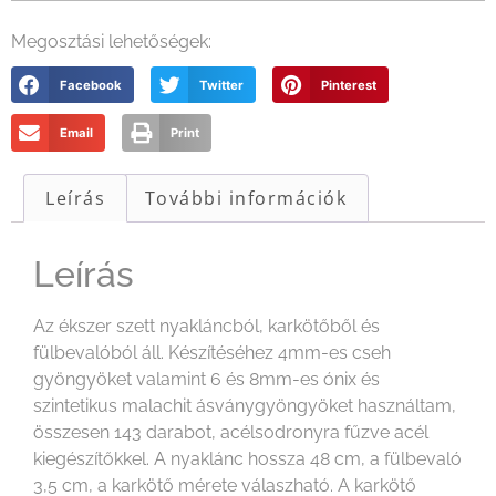
Megosztási lehetőségek:
Facebook
Twitter
Pinterest
Email
Print
Leírás
További információk
Leírás
Az ékszer szett nyakláncból, karkötőből és
fülbevalóból áll. Készítéséhez 4mm-es cseh
gyöngyöket valamint 6 és 8mm-es ónix és
szintetikus malachit ásványgyöngyöket használtam,
összesen 143 darabot, acélsodronyra fűzve acél
kiegészítőkkel. A nyaklánc hossza 48 cm, a fülbevaló
3,5 cm, a karkötő mérete válaszható. A karkötő