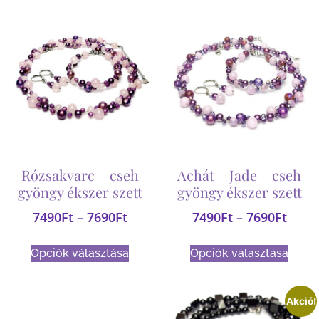
Rózsakvarc – cseh
Achát – Jade – cseh
gyöngy ékszer szett
gyöngy ékszer szett
7490
Ft
–
7690
Ft
7490
Ft
–
7690
Ft
Opciók választása
Opciók választása
Akció!