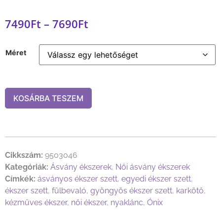
7490
Ft
–
7690
Ft
Méret
KOSÁRBA TESZEM
Cikkszám:
9503046
Kategóriák:
Ásvány ékszerek
,
Női ásvány ékszerek
Címkék:
ásványos ékszer szett
,
egyedi ékszer szett
,
ékszer szett
,
fülbevaló
,
gyöngyös ékszer szett
,
karkötő
,
kézműves ékszer
,
női ékszer
,
nyaklánc
,
Ónix