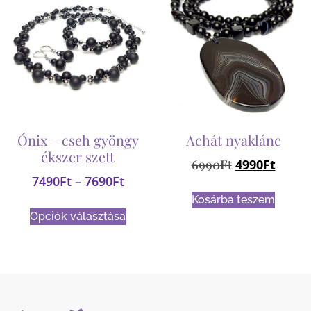
Ónix – cseh gyöngy
Achát nyaklánc
ékszer szett
6990
Ft
4990
Ft
7490
Ft
–
7690
Ft
Kosárba teszem
Opciók választása