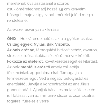
méretének kiválasztásánál a szoros
csuklóméretedhez adj hozzá 1,5 cm kényelmi
bőséget, majd az így kapott méretet jelöld meg a
rendelésnél.
Az ékszer ásványainak leírása:
ÓNIX
– Hozzárendelhető csakra a gyökér-csakra.
Csillagjegyek: Nyilas, Bak, Vízöntő.
Az ónix erőt ad,
támogatást biztosít nehéz, zavaros,
stresszes időszakokban és körülmények között.
Fokozza az életerőt
, következetességet és kitartást.
Az ónix
mentális erősítő
amely csillapítja
félelmeinket, aggodalmainkat. Támogatja a
természetes egót. Véd a negatív befolyástól és
energiáktól. Javítja a koncentrációt az analitikus
gondolkodást. Ajánlják bánat és melankólia esetén
is. Hatással van az immunrendszerre, csontozatra,
fogakra, fülre és a vérre.