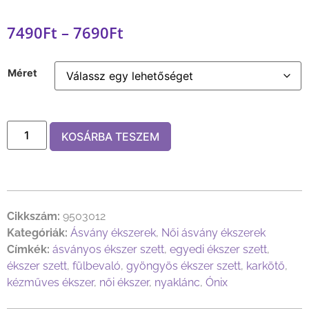
7490
Ft
–
7690
Ft
Méret
KOSÁRBA TESZEM
Cikkszám:
9503012
Kategóriák:
Ásvány ékszerek
,
Női ásvány ékszerek
Címkék:
ásványos ékszer szett
,
egyedi ékszer szett
,
ékszer szett
,
fülbevaló
,
gyöngyös ékszer szett
,
karkötő
,
kézműves ékszer
,
női ékszer
,
nyaklánc
,
Ónix