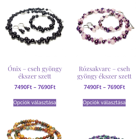
Ónix – cseh gyöngy
Rózsakvarc – cseh
ékszer szett
gyöngy ékszer szett
7490
Ft
–
7690
Ft
7490
Ft
–
7690
Ft
Opciók választása
Opciók választása