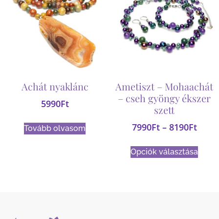
Achát nyaklánc
Ametiszt – Mohaachát
– cseh gyöngy ékszer
5990
Ft
szett
7990
Ft
–
8190
Ft
Tovább olvasom
Opciók választása