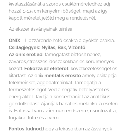
kiválasztásánál a szoros csuklóméretedhez adj
hozzá 1-1,5 cm kényelmi bőséget, majd az így
kapott méretet jelöld meg a rendelésnél.
Az ékszer ásványainak leírása:
ÓNIX
– Hozzárendelhető csakra a gyökér-csakra.
Csillagjegyek: Nyilas, Bak, Vízöntő.
Az ónix erőt ad
, támogatást biztosít nehéz,
zavaros,stresszes időszakokban és körülmények
között.
Fokozza az életerőt,
következetességet és
kitartást. Az ónix
mentális erősítő
amely csillapítja
félelmeinket, aggodalmainkat. Támogatja a
természetes egót. Véd a negatív befolyástól és
energiáktól. Javítja a koncentrációt az analitikus
gondolkodást. Ajánlják bánat és melankólia esetén
is. Hatással van az immunrendszerre, csontozatra,
fogakra, fülre és a vérre.
Fontos tudnod
,hogy a leírásokban az ásványok