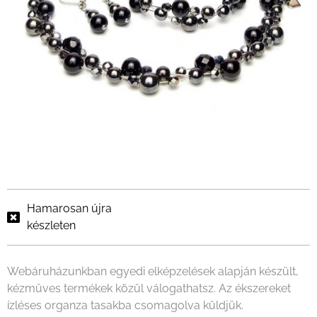
Hamarosan újra
készleten
Webáruházunkban egyedi elképzelések alapján készült,
kézműves termékek közül válogathatsz. Az ékszereket
ízléses organza tasakba csomagolva küldjük.