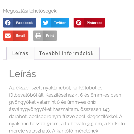
Megosztási lehetőségek:
Facebook
Twitter
Pinterest
Email
Print
Leírás
További információk
Leírás
Az ékszer szett nyakláncból, karkötőből és
fülbevalóból áll. Készítéséhez 4, 6 és 8mm-es cseh
gyöngyöket valamint 6 és 8mm-es ónix
ásványgyöngyöket használtam, összesen 143
darabot, acélsodronyra fűzve acél kiegészítőkkel. A
nyaklánc hossza 51cm, a fülbevaló 3,5 cm, a karkötő
mérete válaszható. A karkötő méretének