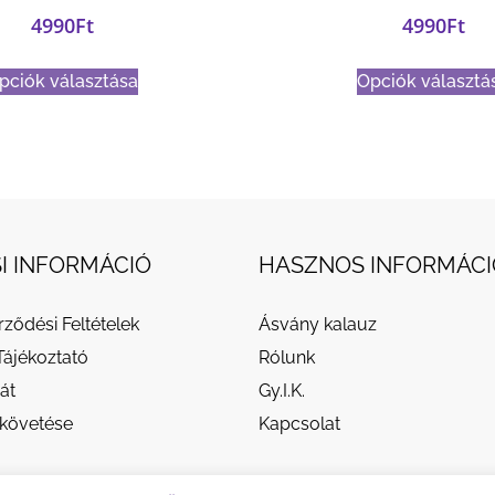
4990
Ft
4990
Ft
pciók választása
Opciók választá
I INFORMÁCIÓ
HASZNOS INFORMÁCI
rződési Feltételek
Ásvány kalauz
Tájékoztató
Rólunk
át
Gy.I.K.
követése
Kapcsolat