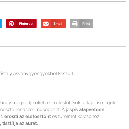
Pinterest
Email
Print
ristály ásványgyöngyökből készült.
hogy megvédje őket a sérüléstől. Sok fajtáját ismerjük
 emésztő rendszer működését. A jáspis
alapvetően
st,
erősíti az életösztönt
és türelmet kölcsönöz
tisztítja az aurát.