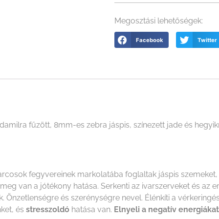
Megosztási lehetőségek:
Facebook
Twitter
milra fűzött, 8mm-es zebra jáspis, színezett jade és hegyik
rcosok fegyvereinek markolatába foglaltak jáspis szemeket, 
n meg van a jótékony hatása. Serkenti az ivarszerveket és az
ek. Önzetlenségre és szerénységre nevel. Élénkíti a vérkeringé
ket, és
stresszoldó
hatása van.
Elnyeli a negatív energiákat, 