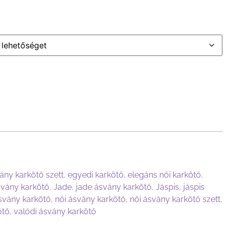
ány karkötő szett
,
egyedi karkötő
,
elegáns női karkötő
,
svány karkötő
,
Jade
,
jade ásvány karkötő
,
Jáspis
,
jáspis
vány karkötő
,
női ásvány karkötő
,
női ásvány karkötő szett
,
ötő
,
valódi ásvány karkötő