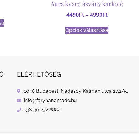
Aura kvarc ásvány karkötő
4490
Ft
–
4990
Ft
sa
Opciók választása
Ó
ELÉRHETŐSÉG
1048 Budapest, Nádasdy Kálmán utca 27.2/5.
info@faryhandmade.hu
+36 30 232 8882