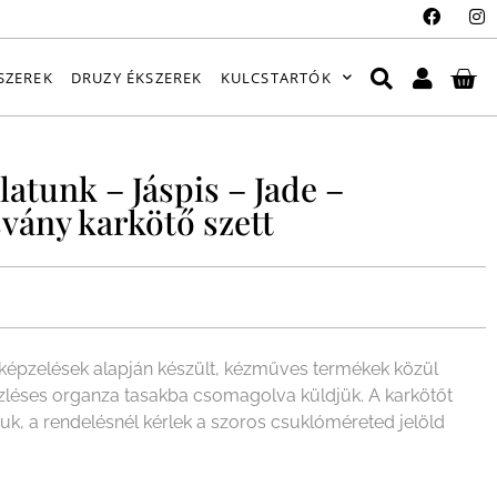
SZEREK
DRUZY ÉKSZEREK
KULCSTARTÓK
latunk – Jáspis – Jade –
svány karkötő szett
épzelések alapján készült, kézműves termékek közül
ízléses organza tasakba csomagolva küldjük. A karkötőt
juk, a rendelésnél kérlek a szoros csuklóméreted jelöld