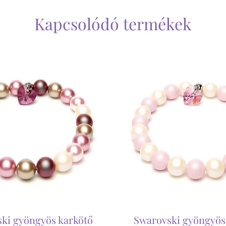
Kapcsolódó termékek
ki gyöngyös karkötő
Swarovski gyöngyös