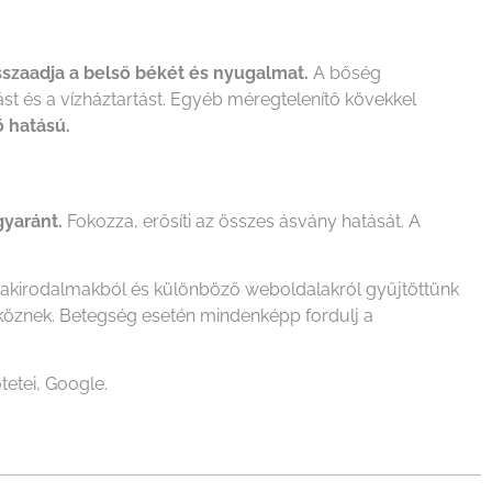
sszaadja a belső békét és nyugalmat.
A bőség
tást és a vízháztartást. Egyéb méregtelenítő kövekkel
ő hatású.
gyaránt.
Fokozza, erősíti az összes ásvány hatását. A
szakirodalmakból és különböző weboldalakról gyűjtöttünk
zköznek. Betegség esetén mindenképp fordulj a
tetei, Google.