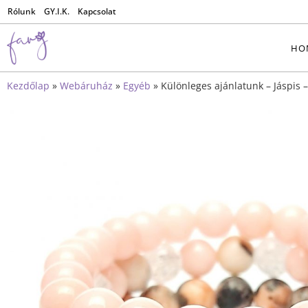
Rólunk
GY.I.K.
Kapcsolat
HO
Kezdőlap
»
Webáruház
»
Egyéb
»
Különleges ajánlatunk – Jáspis –