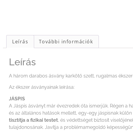
Leírás
További információk
Leírás
A három darabos ásvány karkötő szett, rugalmas ékszerda
Az ékszer ásványainak leírása:
JÁSPIS
A Jáspis ásványt már évezredek óta ismerjük. Régen a ha
és az általános hatások mellett, egy-egy jáspisnak külö
tisztítja a fizikai testet
, és védettséget biztosít viselőjén
tulajdonosának. Javítja a problémamegoldó képességün