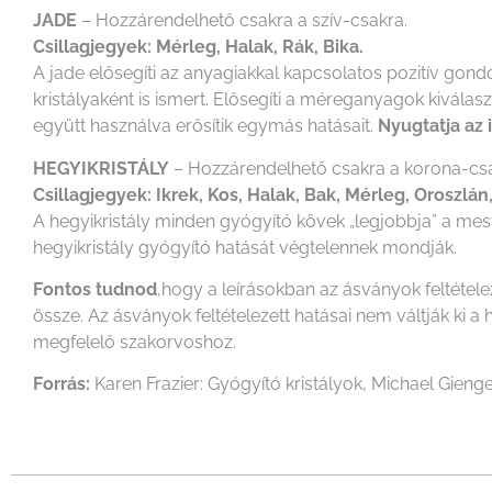
JADE
– Hozzárendelhető csakra a szív-csakra.
Csillagjegyek: Mérleg, Halak, Rák, Bika.
A jade elősegíti az anyagiakkal kapcsolatos pozitív gondo
kristályaként is ismert. Elősegíti a méreganyagok kiválas
együtt használva erősítik egymás hatásait.
Nyugtatja az 
HEGYIKRISTÁLY
– Hozzárendelhető csakra a korona-csa
Csillagjegyek: Ikrek, Kos, Halak, Bak, Mérleg, Oroszlán
A hegyikristály minden gyógyító kövek „legjobbja” a mest
hegyikristály gyógyító hatását végtelennek mondják.
Fontos tudnod
,hogy a leírásokban az ásványok feltétel
össze. Az ásványok feltételezett hatásai nem váltják k
megfelelő szakorvoshoz.
Forrás:
Karen Frazier: Gyógyító kristályok, Michael Gienge