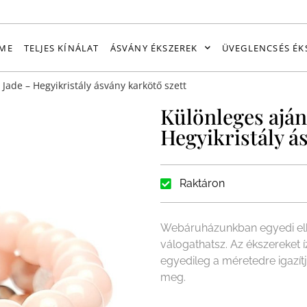
ME
TELJES KÍNÁLAT
ÁSVÁNY ÉKSZEREK
ÜVEGLENCSÉS ÉK
 Jade – Hegyikristály ásvány karkötő szett
Különleges aján
Hegyikristály á
Raktáron
Webáruházunkban egyedi elk
válogathatsz. Az ékszereket 
egyedileg a méretedre igazít
meg.