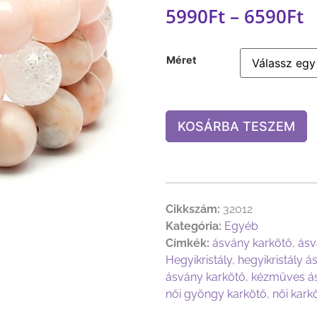
5990
Ft
–
6590
Ft
Méret
KOSÁRBA TESZEM
Cikkszám:
32012
Kategória:
Egyéb
Címkék:
ásvány karkötő
,
ásv
Hegyikristály
,
hegyikristály á
ásvány karkötő
,
kézműves ás
női gyöngy karkötő
,
női kark