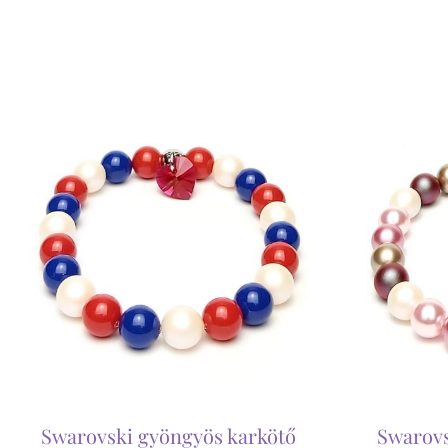
Swarovski gyöngyös karkötő
Swarovs