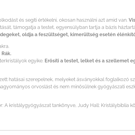
lkodást és segíti értékelni, okosan használni azt amid van.
Vi
ztását, támogatja a testet, egyensúlyban tartja a bázis háztar
idegeket, oldja a feszültséget, kimerültség esetén élénkít
kra.
, Rák.
erkristályok egyike.
Erősíti a testet, lelket és a szellemet e
ezett hatásai szerepelnek, melyeket ásványokkal foglalkozó 
i a hagyományos orvoslást és nem minősülnek gyógyászati es
r: A kristálygyógyászat tankönyve, Judy Hall: Kristálybiblia kö