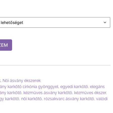
ZEM
k
,
Női ásvány ékszerek
ány karkötő cirkónia gyönggyel
,
egyedi karkötő
,
elegáns
vány karkötő
,
kézműves ásvány karkötő
,
kézműves ékszer
,
gy karkötő
,
női karkötő
,
rózsakvarc ásvány karkötő
,
valódi