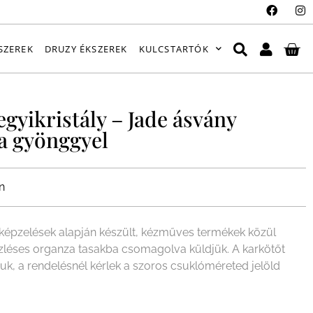
SZEREK
DRUZY ÉKSZEREK
KULCSTARTÓK
gyikristály – Jade ásvány
a gyönggyel
n
épzelések alapján készült, kézműves termékek közül
ízléses organza tasakba csomagolva küldjük. A karkötőt
juk, a rendelésnél kérlek a szoros csuklóméreted jelöld