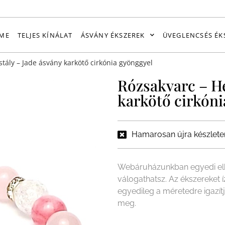
ME
TELJES KÍNÁLAT
ÁSVÁNY ÉKSZEREK
ÜVEGLENCSÉS ÉK
stály – Jade ásvány karkötő cirkónia gyönggyel
Rózsakvarc – He
karkötő cirkóni
Hamarosan újra készlete
Webáruházunkban egyedi elk
válogathatsz. Az ékszereket 
egyedileg a méretedre igazít
meg.