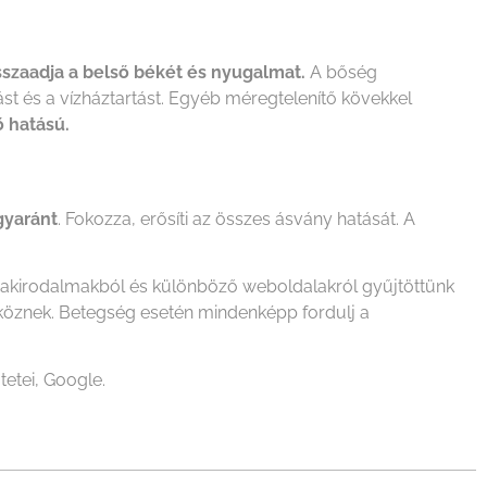
sszaadja a belső békét és nyugalmat.
A bőség
tást és a vízháztartást. Egyéb méregtelenítő kövekkel
ő hatású.
egyaránt
. Fokozza, erősíti az összes ásvány hatását. A
szakirodalmakból és különböző weboldalakról gyűjtöttünk
zköznek. Betegség esetén mindenképp fordulj a
tetei, Google.