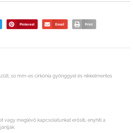
Pinterest
Email
Print
szült, 10 mm-es cirkónia gyönggyel és nikkelmentes
 vagy meglévő kapcsolatunkat erősíti, enyhíti a
ánlják.