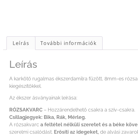
Leírás
További információk
Leírás
A karkötő rugalmas ékszerdamilra fűzött, 8mm-es rózsak
kiegészítőkkel.
Az ékszer ásványainak leírása:
RÓZSAKVARC
– Hozzárendelhető csakra a szív-csakra.
Csillagjegyek: Bika, Rák, Mérleg.
A rózsakvarc
a feltétel nélküli szeretet és a béke köve.
szerelmi csalódást.
Erősíti az idegeket,
de alvási zavarok