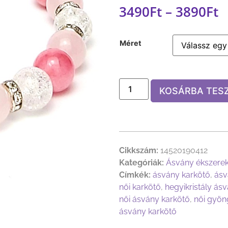
3490
Ft
–
3890
Ft
Méret
KOSÁRBA TES
Cikkszám:
14520190412
Kategóriák:
Ásvány ékszere
Címkék:
ásvány karkötő
,
ásv
női karkötő
,
hegyikristály ás
női ásvány karkötő
,
női gyön
ásvány karkötő