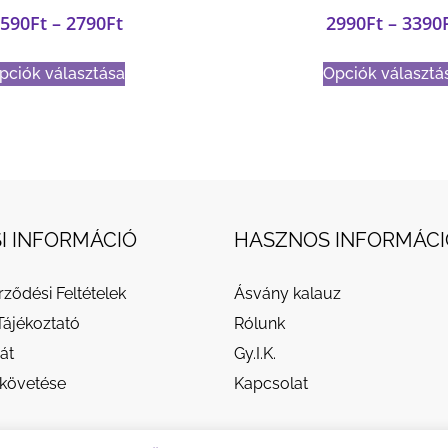
590
Ft
–
2790
Ft
2990
Ft
–
3390
pciók választása
Opciók választá
I INFORMÁCIÓ
HASZNOS INFORMÁCI
rződési Feltételek
Ásvány kalauz
Tájékoztató
Rólunk
át
Gy.I.K.
követése
Kapcsolat