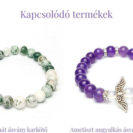
Kapcsolódó termékek
át ásvány karkötő
Ametiszt angyalkás ásv