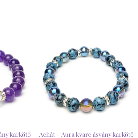
ány karkötő
Achát – Aura kvarc ásvány karkötő