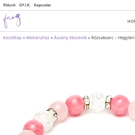
Rólunk
GY.I.K.
Kapcsolat
HO
Kezdőlap
»
Webáruház
»
Ásvány ékszerek
»
Rózsakvarc – Hegyikri