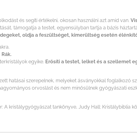
lkodást és segíti értékelni, okosan használni azt amid van.
Vi
ztását, támogatja a testet, egyensúlyban tartja a bázis háztar
idegeket, oldja a feszültséget, kimerültség esetén élénkít
kra.
, Rák.
erkristályok egyike.
Erősíti a testet, lelket és a szellemet 
ezett hatásai szerepelnek, melyeket ásványokkal foglalkozó 
i a hagyományos orvoslást és nem minősülnek gyógyászati es
r: A kristálygyógyászat tankönyve, Judy Hall: Kristálybiblia kö