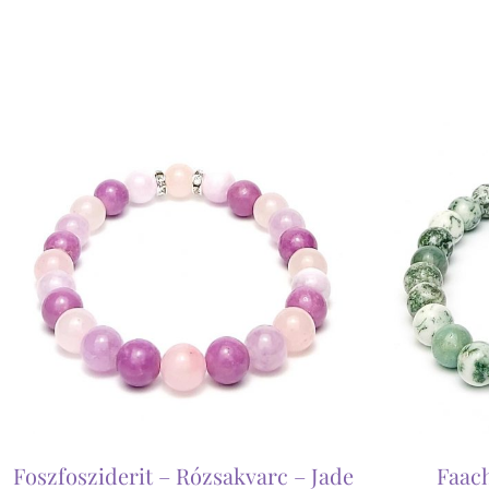
Foszfosziderit – Rózsakvarc – Jade
Faach