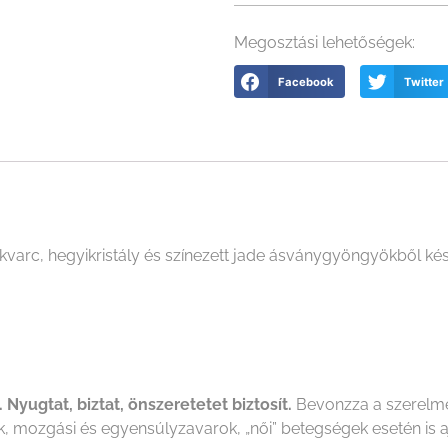
Megosztási lehetőségek:
Facebook
Twitter
varc, hegyikristály és színezett jade ásványgyöngyökből ké
 Nyugtat, biztat, önszeretetet biztosít.
Bevonzza a szerelmet
, mozgási és egyensúlyzavarok, „női” betegségek esetén is aj