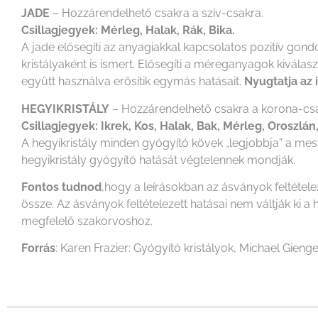
JADE
– Hozzárendelhető csakra a szív-csakra.
Csillagjegyek: Mérleg, Halak, Rák, Bika.
A jade elősegíti az anyagiakkal kapcsolatos pozitív gondo
kristályaként is ismert. Elősegíti a méreganyagok kiválas
együtt használva erősítik egymás hatásait.
Nyugtatja az 
HEGYIKRISTÁLY
– Hozzárendelhető csakra a korona-csa
Csillagjegyek: Ikrek, Kos, Halak, Bak, Mérleg, Oroszlán
A hegyikristály minden gyógyító kövek „legjobbja” a mest
hegyikristály gyógyító hatását végtelennek mondják.
Fontos tudnod
,hogy a leírásokban az ásványok feltétel
össze. Az ásványok feltételezett hatásai nem váltják k
megfelelő szakorvoshoz.
Forrás
: Karen Frazier: Gyógyító kristályok, Michael Gienge