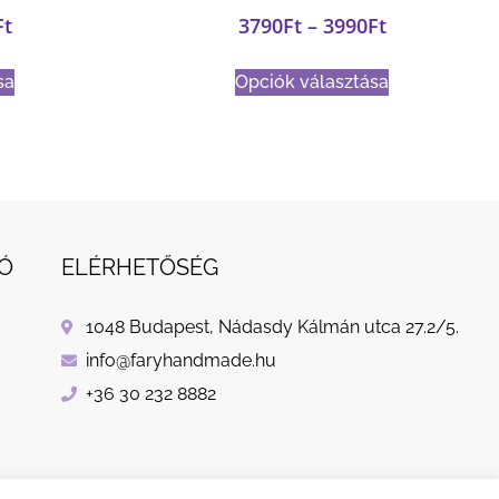
Ft
3790
Ft
–
3990
Ft
sa
Opciók választása
Ó
ELÉRHETŐSÉG
1048 Budapest, Nádasdy Kálmán utca 27.2/5.
info@faryhandmade.hu
+36 30 232 8882