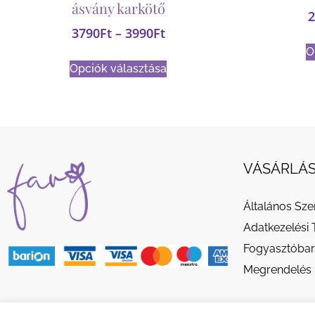
ásvány karkötő
2
3790
Ft
–
3990
Ft
O
Opciók választása
VÁSÁRLÁS
Általános Sze
Adatkezelési 
Fogyasztóbar
Megrendelés 