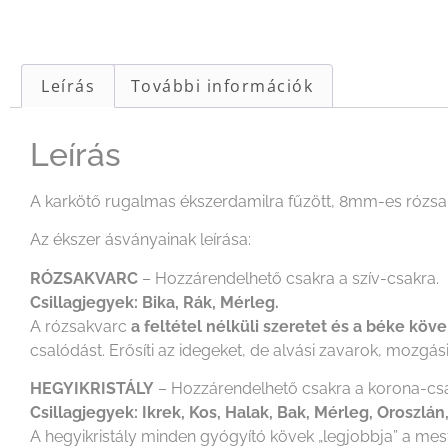
Leírás
További információk
Leírás
A karkötő rugalmas ékszerdamilra fűzött, 8mm-es rózsak
Az ékszer ásványainak leírása:
RÓZSAKVARC
– Hozzárendelhető csakra a szív-csakra.
Csillagjegyek: Bika, Rák, Mérleg.
A rózsakvarc
a feltétel nélküli szeretet és a béke köve
csalódást. Erősíti az idegeket, de alvási zavarok, mozgás
HEGYIKRISTÁLY
– Hozzárendelhető csakra a korona-csa
Csillagjegyek: Ikrek, Kos, Halak, Bak, Mérleg, Oroszlán
A hegyikristály minden gyógyító kövek „legjobbja” a mest