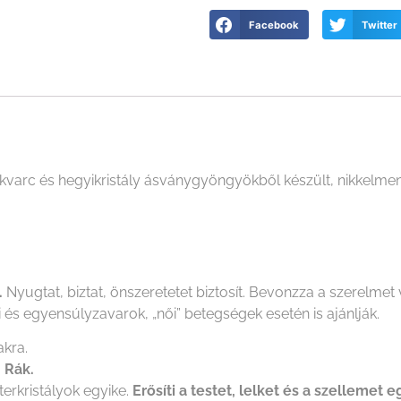
Facebook
Twitter
varc és hegyikristály ásványgyöngyökből készült, nikkelment
.
Nyugtat, biztat, önszeretetet biztosít. Bevonzza a szerelmet
i és egyensúlyzavarok, „női” betegségek esetén is ajánlják.
kra.
, Rák.
erkristályok egyike.
Erősíti a testet, lelket és a szellemet 