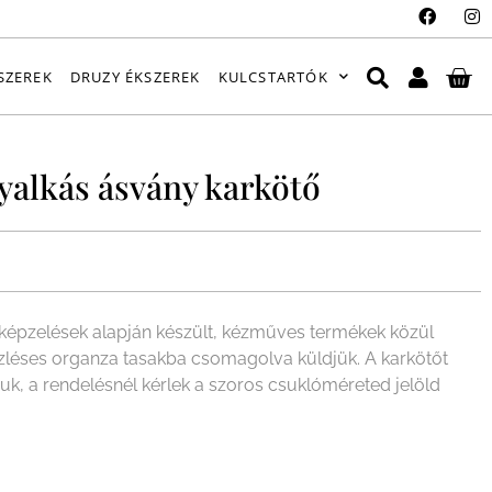
SZEREK
DRUZY ÉKSZEREK
KULCSTARTÓK
yalkás ásvány karkötő
épzelések alapján készült, kézműves termékek közül
ízléses organza tasakba csomagolva küldjük. A karkötőt
juk, a rendelésnél kérlek a szoros csuklóméreted jelöld