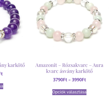
ány karkötő
Amazonit – Rózsakvarc – Aura
kvarc ásvány karkötő
Ft
3790
Ft
–
3990
Ft
sa
Opciók választása