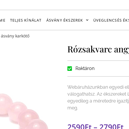
ME
TELJES KÍNÁLAT
ÁSVÁNY ÉKSZEREK
ÜVEGLENCSÉS ÉK
 ásvány karkötő
Rózsakvarc ang
Raktáron
Webáruházunkban egyedi elk
válogathatsz. Az ékszereket 
egyedileg a méretedre igazít
meg.
2590
Ft
–
2790
Ft