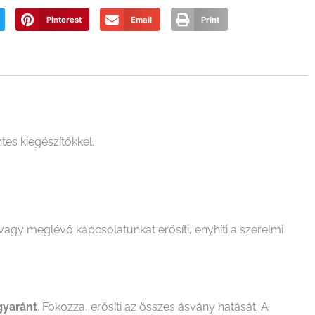
Pinterest
Email
Print
es kiegészítőkkel.
 vagy meglévő kapcsolatunkat erősíti, enyhíti a szerelmi
egyaránt
. Fokozza, erősíti az összes ásvány hatását. A