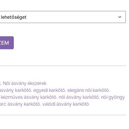
ZEM
k
,
Női ásvány ékszerek
ásvány karkötő
,
egyedi karkötő
,
elegáns női karkötő
,
,
kézműves ásvány karkötő
,
női ásvány karkötő
,
női gyöngy
arc ásvány karkötő
,
valódi ásvány karkötő