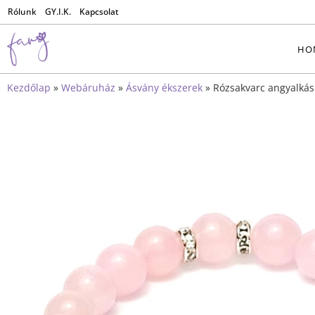
Rólunk
GY.I.K.
Kapcsolat
HO
Kezdőlap
»
Webáruház
»
Ásvány ékszerek
»
Rózsakvarc angyalkás