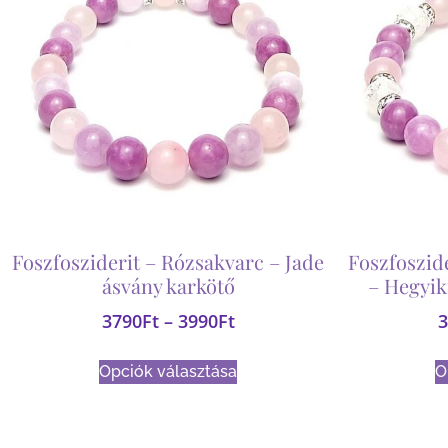
Foszfosziderit – Rózsakvarc – Jade
Foszfoszid
ásvány karkötő
– Hegyik
3790
Ft
–
3990
Ft
3
Opciók választása
O