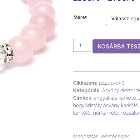
Méret
KOSÁRBA TES
Cikkszám:
1112019056
Kategóriák:
Ásvány ékszere
Címkék:
angyalkás karkötő
,
hegyikristály ásvány karkötő
karkötő
,
női karkötő
,
rózsakv
Megosztási lehetőségek: