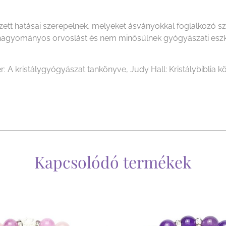
ezett hatásai szerepelnek, melyeket ásványokkal foglalkozó 
i a hagyományos orvoslást és nem minősülnek gyógyászati es
r: A kristálygyógyászat tankönyve, Judy Hall: Kristálybiblia kö
Kapcsolódó termékek