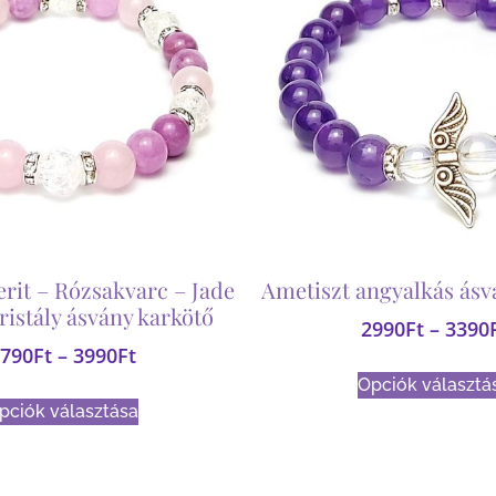
erit – Rózsakvarc – Jade
Ametiszt angyalkás ásv
ristály ásvány karkötő
2990
Ft
–
3390
790
Ft
–
3990
Ft
Opciók választá
pciók választása