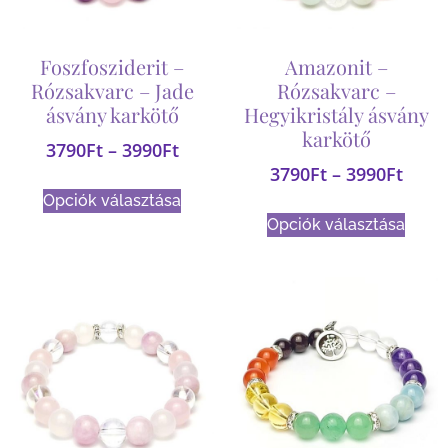
Foszfosziderit –
Amazonit –
Rózsakvarc – Jade
Rózsakvarc –
ásvány karkötő
Hegyikristály ásvány
karkötő
3790
Ft
–
3990
Ft
3790
Ft
–
3990
Ft
Opciók választása
Opciók választása