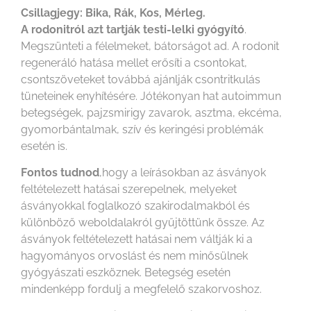
Csillagjegy: Bika, Rák, Kos, Mérleg.
A rodonitról azt tartják testi-lelki gyógyító
.
Megszünteti a félelmeket, bátorságot ad. A rodonit
regeneráló hatása mellet erősíti a csontokat,
csontszöveteket továbbá ajánlják csontritkulás
tüneteinek enyhítésére. Jótékonyan hat autoimmun
betegségek, pajzsmirigy zavarok, asztma, ekcéma,
gyomorbántalmak, szív és keringési problémák
esetén is.
Fontos tudnod
,hogy a leírásokban az ásványok
feltételezett hatásai szerepelnek, melyeket
ásványokkal foglalkozó szakirodalmakból és
különböző weboldalakról gyűjtöttünk össze. Az
ásványok feltételezett hatásai nem váltják ki a
hagyományos orvoslást és nem minősülnek
gyógyászati eszköznek. Betegség esetén
mindenképp fordulj a megfelelő szakorvoshoz.