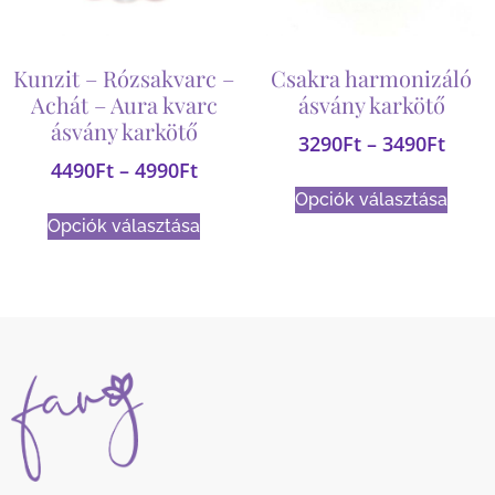
Kunzit – Rózsakvarc –
Csakra harmonizáló
Achát – Aura kvarc
ásvány karkötő
ásvány karkötő
3290
Ft
–
3490
Ft
4490
Ft
–
4990
Ft
Opciók választása
Opciók választása