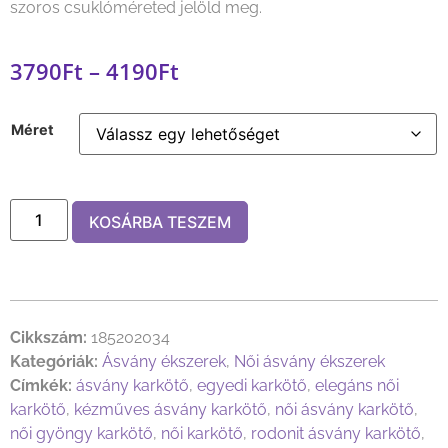
szoros csuklóméreted jelöld meg.
3790
Ft
–
4190
Ft
Méret
KOSÁRBA TESZEM
Cikkszám:
185202034
Kategóriák:
Ásvány ékszerek
,
Női ásvány ékszerek
Címkék:
ásvány karkötő
,
egyedi karkötő
,
elegáns női
karkötő
,
kézműves ásvány karkötő
,
női ásvány karkötő
,
női gyöngy karkötő
,
női karkötő
,
rodonit ásvány karkötő
,