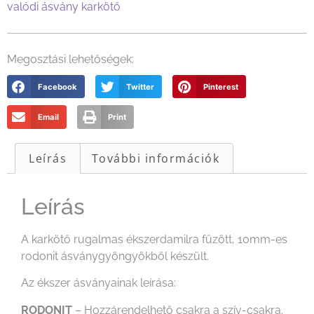
valódi ásvány karkötő
Megosztási lehetőségek:
Facebook
Twitter
Pinterest
Email
Print
Leírás
További információk
Leírás
A karkötő rugalmas ékszerdamilra fűzött, 10mm-es
rodonit ásványgyöngyökből készült.
Az ékszer ásványainak leírása:
RODONIT
– Hozzárendelhető csakra a szív-csakra.