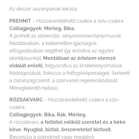
Az ékszer ásványainak leírása:
PREHNIT
– Hozzárendelhető csakra a szív-csakra.
Csillagjegyek: Mérleg, Bika.
A prehnit az előkerülő- elnyomómechanizmusok
feloldásában, a kellemetlen igazságok
elfogadásában segíthet így erősítve az egyéni
identitásunkat.
Mentálisan az értelem elemző
oldalát erősíti,
felgyorsítva az érzékbenyomások
feldolgozását, fokozza a felfogóképességet. Serkenti
a zsíranyagcserét, a szervezet regenerálódását.
Méregtelenítő hatású.
RÓZSAKVARC
– Hozzárendelhető csakra a szív-
csakra.
Csillagjegyek: Bika, Rák, Mérleg.
A rózsakvarc
a feltétel nélküli szeretet és a béke
köve.
Nyugtat, biztat, önszeretetet biztosít
.
Bevonzza a szerelmet vagy meglévő