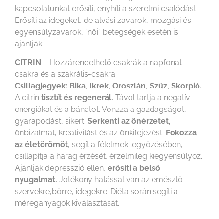
kapcsolatunkat erősíti, enyhíti a szerelmi csalódást.
Erősíti az idegeket, de alvási zavarok, mozgási és
egyensúlyzavarok, “női” betegségek esetén is
ajánlják.
CITRIN
– Hozzárendelhető csakrák a napfonat-
csakra és a szakrális-csakra.
Csillagjegyek: Bika, Ikrek, Oroszlán, Szűz, Skorpió.
A citrin
tisztít és regenerál.
Távol tartja a negatív
energiákat és a bánatot. Vonzza a gazdagságot,
gyarapodást, sikert.
Serkenti az önérzetet,
önbizalmat, kreativitást és az önkifejezést.
Fokozza
az életörömöt
, segít a félelmek legyőzésében,
csillapítja a harag érzését, érzelmileg kiegyensúlyoz.
Ajánlják depresszió ellen,
erősíti a belső
nyugalmat.
Jótékony hatással van az emésztő
szervekre,bőrre, idegekre. Diéta során segíti a
méreganyagok kiválasztását.