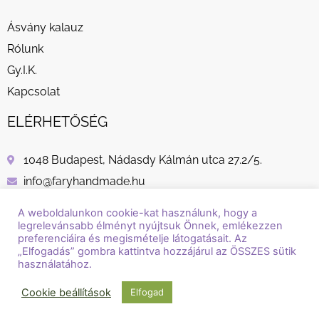
Ásvány kalauz
Rólunk
Gy.I.K.
Kapcsolat
ELÉRHETŐSÉG
1048 Budapest, Nádasdy Kálmán utca 27.2/5.
info@faryhandmade.hu
+36 30 232 8882
A weboldalunkon cookie-kat használunk, hogy a
legrelevánsabb élményt nyújtsuk Önnek, emlékezzen
preferenciáira és megismételje látogatásait. Az
„Elfogadás” gombra kattintva hozzájárul az ÖSSZES sütik
használatához.
© Copyright / Szerzői jog / 2018 - 2026 / Fary Handmade
Cookie beállítások
Elfogad