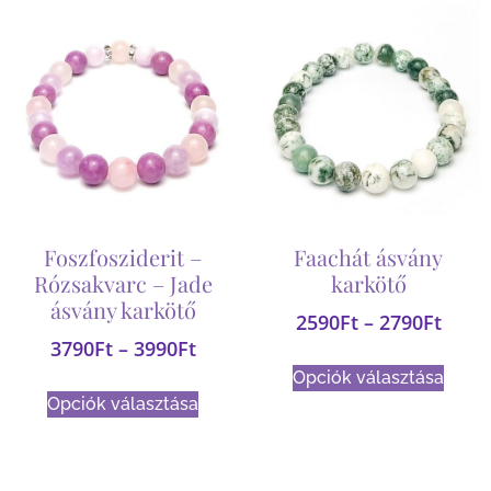
Foszfosziderit –
Faachát ásvány
Rózsakvarc – Jade
karkötő
ásvány karkötő
2590
Ft
–
2790
Ft
3790
Ft
–
3990
Ft
Opciók választása
Opciók választása