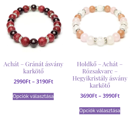
Achát – Gránát ásvány
Holdkő – Achát –
karkötő
Rózsakvarc –
Hegyikristály ásvány
2990
Ft
–
3190
Ft
karkötő
3690
Ft
–
3990
Ft
Opciók választása
Opciók választása