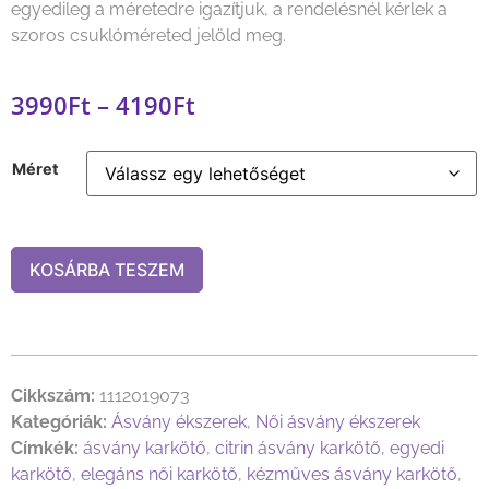
egyedileg a méretedre igazítjuk, a rendelésnél kérlek a
szoros csuklóméreted jelöld meg.
3990
Ft
–
4190
Ft
Méret
KOSÁRBA TESZEM
Cikkszám:
1112019073
Kategóriák:
Ásvány ékszerek
,
Női ásvány ékszerek
Címkék:
ásvány karkötő
,
citrin ásvány karkötő
,
egyedi
karkötő
,
elegáns női karkötő
,
kézműves ásvány karkötő
,