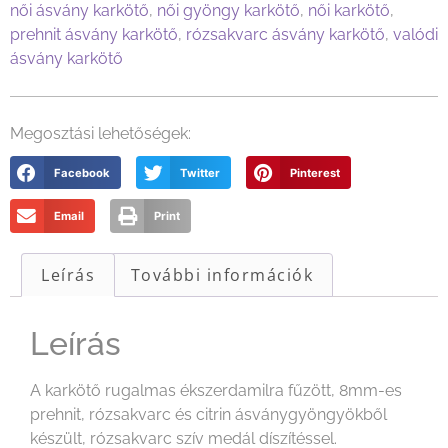
női ásvány karkötő
,
női gyöngy karkötő
,
női karkötő
,
prehnit ásvány karkötő
,
rózsakvarc ásvány karkötő
,
valódi
ásvány karkötő
Megosztási lehetőségek:
Facebook
Twitter
Pinterest
Email
Print
Leírás
További információk
Leírás
A karkötő rugalmas ékszerdamilra fűzött, 8mm-es
prehnit, rózsakvarc és citrin ásványgyöngyökből
készült, rózsakvarc szív medál díszítéssel.