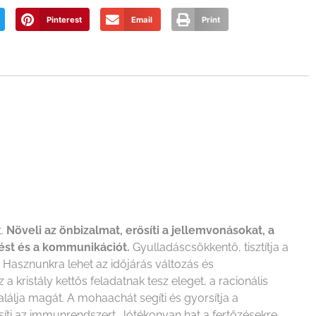
Pinterest
Email
Print
t.
Növeli az önbizalmat, erősíti a jellemvonásokat, a
zést és a kommunikációt.
Gyulladáscsökkentő, tisztítja a
Hasznunkra lehet az időjárás változás és
kristály kettős feladatnak tesz eleget, a racionális
találja magát. A mohaachát segíti és gyorsítja a
rősíti az immunrendszert. Jótékonyan hat a fertőzésekre,