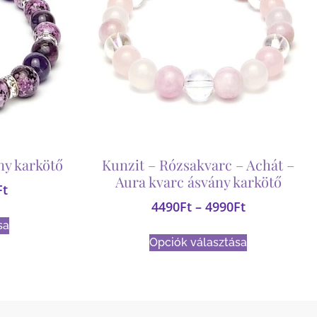
ny karkötő
Kunzit – Rózsakvarc – Achát –
Aura kvarc ásvány karkötő
Ft
4490
Ft
–
4990
Ft
sa
Opciók választása