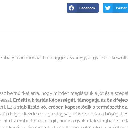
Facebook
Twitter
 szabálytalan mohaachát nugget ásványgyöngyökből készült.
esz bennünket arra, hogy minden meglássuk a jót és a szépe
resszt.
Erősíti a kitartás képességét, támogatja az önkifeje
ert. Ez a
stabilizáló kő, erősen kapcsolódik a természethez.
új dolgok kezdete és gazdagság köve, vonzza a bőséget. Ez a 
 intuitív embert hozzásegíti, hogy a gyakorlati világban is fel
zert, serkenti a nyirokáramlást, gyulladáscsökkentő valamint e