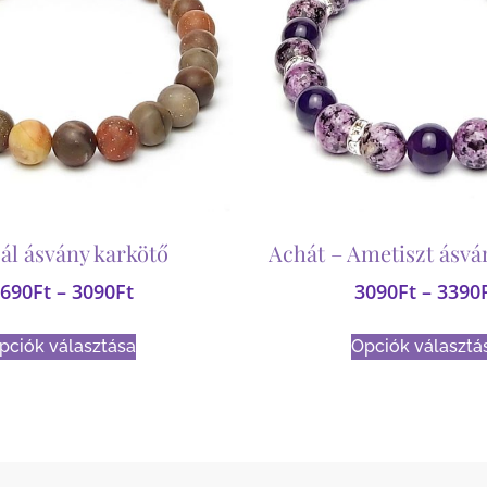
ál ásvány karkötő
Achát – Ametiszt ásvá
690
Ft
–
3090
Ft
3090
Ft
–
3390
pciók választása
Opciók választá