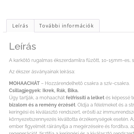
Leírás
További információk
Leírás
A karkötő rugalmas ékszerdamilra fűzött, 10-15mm-es,
Az ékszer ásványainak leírása:
MOHAACHÁT
– Hozzárendelhető csakra a szív-csakra.
Csillagjegyek: Ikrek, Rák, Bika.
Úgy tartják, a mohaachát
felfrissíti a lelket
és képessé t
bizalom és a remény érzését
. Oldja a félelmeket és a st
keringési és kiválasztó rendszert, erősíti az immunrendsz
környezetszennyezés kiváltotta érzékenységek esetén. Az 
ember figyelmét ráirányítja a megérzéseire és fordítva, az
regenerációt, tisztítja a keringési és a kiválasztó rends