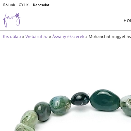
Rólunk
GY.I.K.
Kapcsolat
HO
Kezdőlap
»
Webáruház
»
Ásvány ékszerek
»
Mohaachát nugget ás