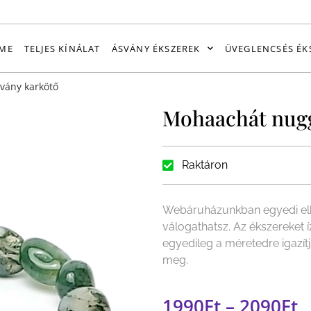
ME
TELJES KÍNÁLAT
ÁSVÁNY ÉKSZEREK
ÜVEGLENCSÉS ÉK
vány karkötő
Mohaachát nugg
Raktáron
Webáruházunkban egyedi elk
válogathatsz. Az ékszereket 
egyedileg a méretedre igazít
meg.
1990
Ft
–
2090
Ft