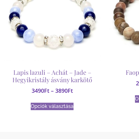
Lapis lazuli – Achát – Jade –
Faop
Hegyikristály ásvány karkötő
2
3490
Ft
–
3890
Ft
O
Opciók választása