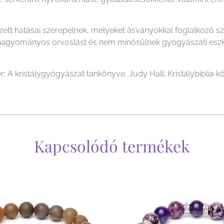
ezett hatásai szerepelnek, melyeket ásványokkal foglalkozó 
i a hagyományos orvoslást és nem minősülnek gyógyászati es
r: A kristálygyógyászat tankönyve, Judy Hall: Kristálybiblia kö
Kapcsolódó termékek