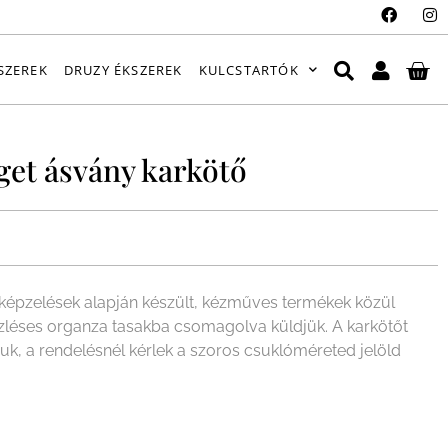
SZEREK
DRUZY ÉKSZEREK
KULCSTARTÓK
et ásvány karkötő
épzelések alapján készült, kézműves termékek közül
ízléses organza tasakba csomagolva küldjük. A karkötőt
juk, a rendelésnél kérlek a szoros csuklóméreted jelöld