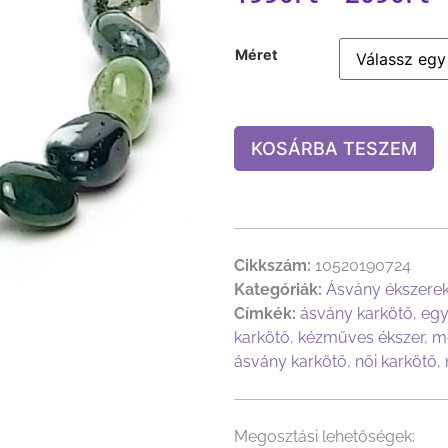
Méret
KOSÁRBA TESZEM
Cikkszám:
10520190724
Kategóriák:
Ásvány ékszere
Címkék:
ásvány karkötő
,
egy
karkötő
,
kézműves ékszer
,
m
ásvány karkötő
,
női karkötő
,
Megosztási lehetőségek: