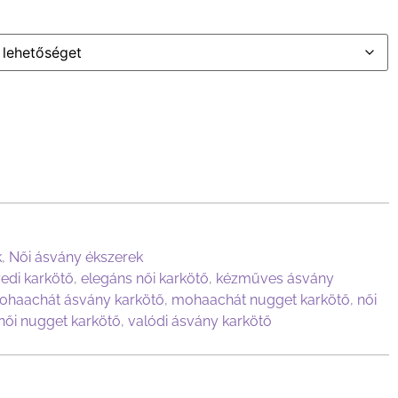
k
,
Női ásvány ékszerek
edi karkötő
,
elegáns női karkötő
,
kézműves ásvány
ohaachát ásvány karkötő
,
mohaachát nugget karkötő
,
női
női nugget karkötő
,
valódi ásvány karkötő