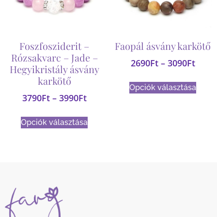
Foszfosziderit –
Faopál ásvány karkötő
Rózsakvarc – Jade –
2690
Ft
–
3090
Ft
Hegyikristály ásvány
karkötő
Opciók választása
3790
Ft
–
3990
Ft
Opciók választása