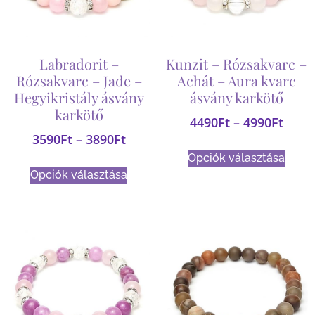
Labradorit –
Kunzit – Rózsakvarc –
Rózsakvarc – Jade –
Achát – Aura kvarc
Hegyikristály ásvány
ásvány karkötő
karkötő
4490
Ft
–
4990
Ft
3590
Ft
–
3890
Ft
Opciók választása
Opciók választása