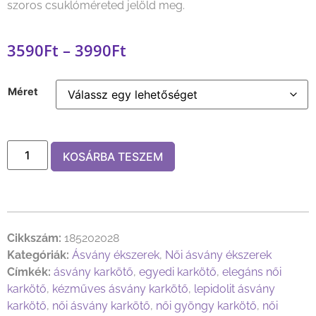
szoros csuklóméreted jelöld meg.
3590
Ft
–
3990
Ft
Méret
KOSÁRBA TESZEM
Cikkszám:
185202028
Kategóriák:
Ásvány ékszerek
,
Női ásvány ékszerek
Címkék:
ásvány karkötő
,
egyedi karkötő
,
elegáns női
karkötő
,
kézműves ásvány karkötő
,
lepidolit ásvány
karkötő
,
női ásvány karkötő
,
női gyöngy karkötő
,
női