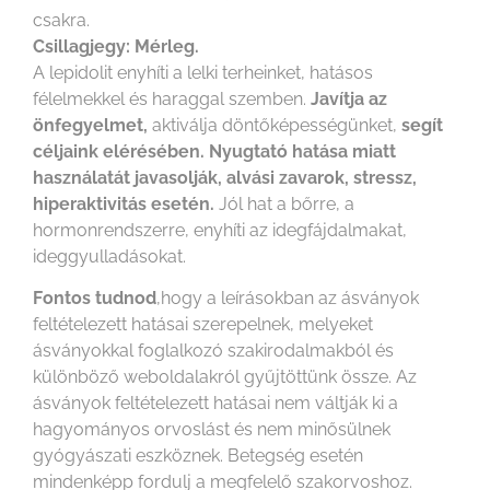
csakra.
Csillagjegy: Mérleg.
A lepidolit enyhíti a lelki terheinket, hatásos
félelmekkel és haraggal szemben.
Javítja az
önfegyelmet,
aktiválja döntőképességünket,
segít
céljaink elérésében.
Nyugtató hatása miatt
használatát javasolják, alvási zavarok, stressz,
hiperaktivitás esetén.
Jól hat a bőrre, a
hormonrendszerre, enyhíti az idegfájdalmakat,
ideggyulladásokat.
Fontos tudnod
,hogy a leírásokban az ásványok
feltételezett hatásai szerepelnek, melyeket
ásványokkal foglalkozó szakirodalmakból és
különböző weboldalakról gyűjtöttünk össze. Az
ásványok feltételezett hatásai nem váltják ki a
hagyományos orvoslást és nem minősülnek
gyógyászati eszköznek. Betegség esetén
mindenképp fordulj a megfelelő szakorvoshoz.