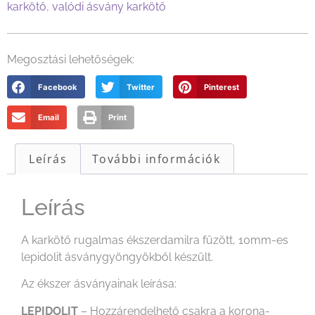
karkötő
,
valódi ásvány karkötő
Megosztási lehetőségek:
Facebook
Twitter
Pinterest
Email
Print
Leírás
További információk
Leírás
A karkötő rugalmas ékszerdamilra fűzött, 10mm-es
lepidolit ásványgyöngyökből készült.
Az ékszer ásványainak leírása:
LEPIDOLIT
– Hozzárendelhető csakra a korona-