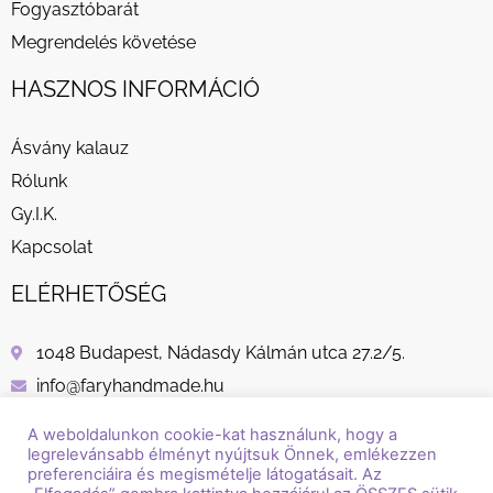
Fogyasztóbarát
Megrendelés követése
HASZNOS INFORMÁCIÓ
Ásvány kalauz
Rólunk
Gy.I.K.
Kapcsolat
ELÉRHETŐSÉG
1048 Budapest, Nádasdy Kálmán utca 27.2/5.
info@faryhandmade.hu
+36 30 232 8882
A weboldalunkon cookie-kat használunk, hogy a
legrelevánsabb élményt nyújtsuk Önnek, emlékezzen
preferenciáira és megismételje látogatásait. Az