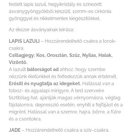
festett lapis lazuli, hegyikristály és színezett
ásványgyöngyökből készült, 10mm-es cirkónia
gyönggyel és nikkelmentes kiegészítőkkel.
Az ékszer ásványainak leírása:
LAPIS LAZULI
– Hozzárendelhető csakra a torok-
csakra.
Csillagjegy: Kos, Oroszlán, Szűz, Nyilas, Halak,
Vízöntő.
A lazulit
bátorságot ad
ahhoz, hogy szembe
nézzünk életünkkel és felfedezzük annak értelmét.
Erősíti és nyugtatja az idegeket.
Hatással van a
toboz- és agyalapi mirigyre. A test szerveire
tisztítólag hat, ajánlják magas vérnyomásra, végtag
fájdalomra, depresszió esetén, enyhíti a fejfájást és a
migrént. Hatással van a szemre, hajra, bőrre, a fülre
és a csontokra.
JADE
– Hozzárendelhető csakra a szív-csakra.