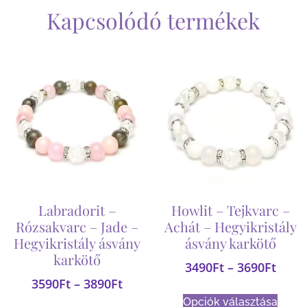
Kapcsolódó termékek
Labradorit –
Howlit – Tejkvarc –
Rózsakvarc – Jade –
Achát – Hegyikristály
Hegyikristály ásvány
ásvány karkötő
karkötő
3490
Ft
–
3690
Ft
3590
Ft
–
3890
Ft
Opciók választása