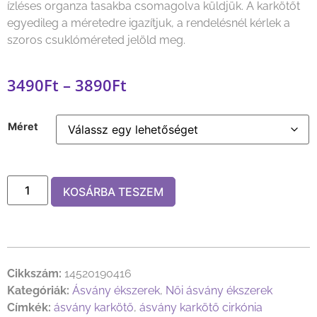
ízléses organza tasakba csomagolva küldjük. A karkötőt
egyedileg a méretedre igazítjuk, a rendelésnél kérlek a
szoros csuklóméreted jelöld meg.
3490
Ft
–
3890
Ft
Méret
KOSÁRBA TESZEM
Cikkszám:
14520190416
Kategóriák:
Ásvány ékszerek
,
Női ásvány ékszerek
Címkék:
ásvány karkötő
,
ásvány karkötő cirkónia