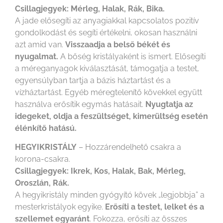
Csillagjegyek: Mérleg, Halak, Rák, Bika.
A jade elősegíti az anyagiakkal kapcsolatos pozitív
gondolkodást és segíti értékelni, okosan használni
azt amid van.
Visszaadja a belső békét és
nyugalmat.
A bőség kristályaként is ismert. Elősegíti
a méreganyagok kiválasztását, támogatja a testet,
egyensúlyban tartja a bázis háztartást és a
vízháztartást. Egyéb méregtelenítő kövekkel együtt
használva erősítik egymás hatásait.
Nyugtatja az
idegeket, oldja a feszültséget, kimerültség esetén
élénkítő hatású.
HEGYIKRISTÁLY
– Hozzárendelhető csakra a
korona-csakra.
Csillagjegyek: Ikrek, Kos, Halak, Bak, Mérleg,
Oroszlán, Rák.
A hegyikristály minden gyógyító kövek „legjobbja” a
mesterkristályok egyike.
Erősíti a testet, lelket és a
szellemet egyaránt
. Fokozza, erősíti az összes