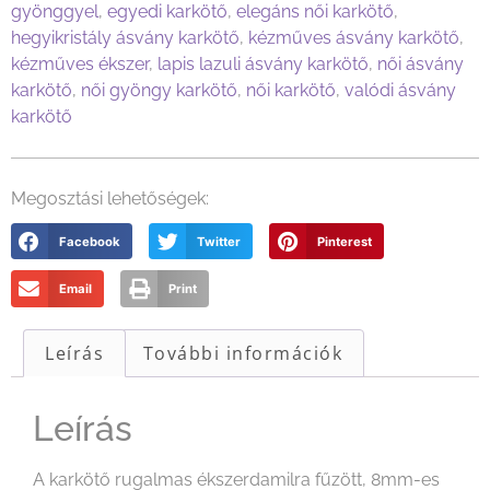
gyönggyel
,
egyedi karkötő
,
elegáns női karkötő
,
hegyikristály ásvány karkötő
,
kézműves ásvány karkötő
,
kézműves ékszer
,
lapis lazuli ásvány karkötő
,
női ásvány
karkötő
,
női gyöngy karkötő
,
női karkötő
,
valódi ásvány
karkötő
Megosztási lehetőségek:
Facebook
Twitter
Pinterest
Email
Print
Leírás
További információk
Leírás
A karkötő rugalmas ékszerdamilra fűzött, 8mm-es