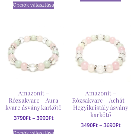
Opciók választása
Amazonit –
Amazonit –
Rózsakvarc – Aura
Rózsakvarc – Achát –
kvarc ásvány karkötő
Hegyikristály ásvány
karkötő
3790
Ft
–
3990
Ft
3490
Ft
–
3690
Ft
Opciók választása