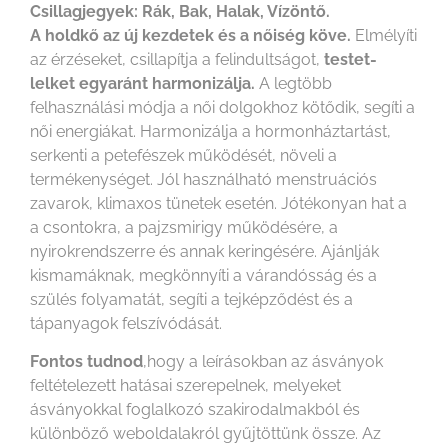
Csillagjegyek: Rák, Bak, Halak, Vízöntő.
A holdkő az új kezdetek és a nőiség köve.
Elmélyíti
az érzéseket, csillapítja a felindultságot,
testet-
lelket egyaránt harmonizálja.
A legtöbb
felhasználási módja a női dolgokhoz kötődik, segíti a
női energiákat. Harmonizálja a hormonháztartást,
serkenti a petefészek működését, növeli a
termékenységet. Jól használható menstruációs
zavarok, klimaxos tünetek esetén. Jótékonyan hat a
a csontokra, a pajzsmirigy működésére, a
nyirokrendszerre és annak keringésére. Ajánlják
kismamáknak, megkönnyíti a várandósság és a
szülés folyamatát, segíti a tejképződést és a
tápanyagok felszívódását.
Fontos tudnod
,hogy a leírásokban az ásványok
feltételezett hatásai szerepelnek, melyeket
ásványokkal foglalkozó szakirodalmakból és
különböző weboldalakról gyűjtöttünk össze. Az