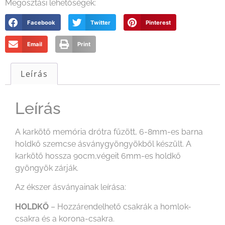
Megosztási lehetőségek:
Facebook
Twitter
Pinterest
Email
Print
Leírás
Leírás
A karkötő memória drótra fűzött, 6-8mm-es barna
holdkő szemcse ásványgyöngyökből készült. A
karkötő hossza 90cm,végeit 6mm-es holdkő
gyöngyök zárják.
Az ékszer ásványainak leírása:
HOLDKŐ
– Hozzárendelhető csakrák a homlok-
csakra és a korona-csakra.