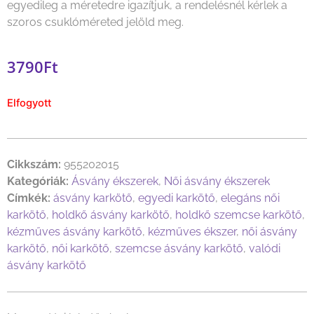
egyedileg a méretedre igazítjuk, a rendelésnél kérlek a
szoros csuklóméreted jelöld meg.
3790
Ft
Elfogyott
Cikkszám:
955202015
Kategóriák:
Ásvány ékszerek
,
Női ásvány ékszerek
Címkék:
ásvány karkötő
,
egyedi karkötő
,
elegáns női
karkötő
,
holdkő ásvány karkötő
,
holdkő szemcse karkötő
,
kézműves ásvány karkötő
,
kézműves ékszer
,
női ásvány
karkötő
,
női karkötő
,
szemcse ásvány karkötő
,
valódi
ásvány karkötő