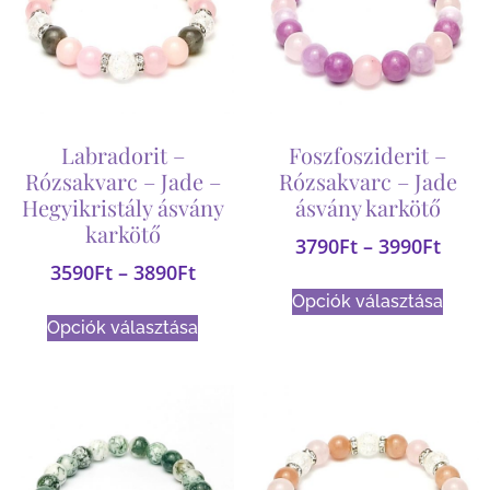
Labradorit –
Foszfosziderit –
Rózsakvarc – Jade –
Rózsakvarc – Jade
Hegyikristály ásvány
ásvány karkötő
karkötő
3790
Ft
–
3990
Ft
3590
Ft
–
3890
Ft
Opciók választása
Opciók választása