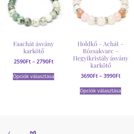
Faachát ásvány
Holdkő – Achát –
karkötő
Rózsakvarc –
Hegyikristály ásvány
2590
Ft
–
2790
Ft
karkötő
3690
Ft
–
3990
Ft
Opciók választása
Opciók választása