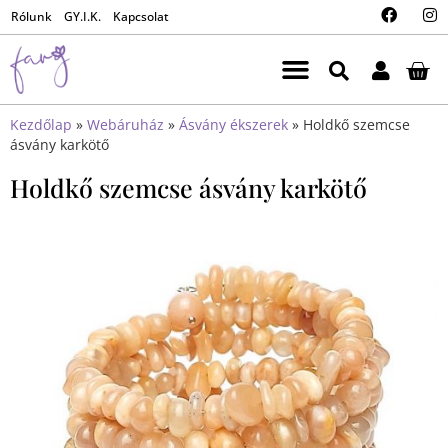
Rólunk
GY.I.K.
Kapcsolat
Kezdőlap
»
Webáruház
»
Ásvány ékszerek
»
Holdkő szemcse
ásvány karkötő
Holdkő szemcse ásvány karkötő