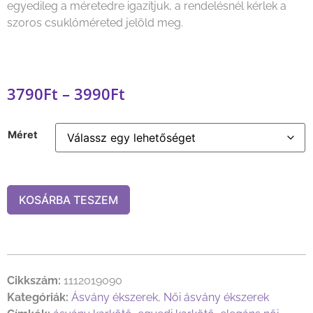
egyedileg a méretedre igazítjuk, a rendelésnél kérlek a
szoros csuklóméreted jelöld meg.
3790
Ft
–
3990
Ft
Méret
KOSÁRBA TESZEM
Cikkszám:
1112019090
Kategóriák:
Ásvány ékszerek
,
Női ásvány ékszerek