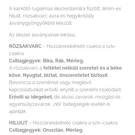
A karkötő rugalmas ékszerdamilra fűzött, 8mm-es
hilulit, rózsakvarc aura és hegyikristály
ásványgyöngyökből készült.
Az ékszer ásványainak leírása:
RÓZSAKVARC
– Hozzárendelhető csakra a szív-
csakra.
Csillagjegyek: Bika, Rák, Mérleg.
A rózsakvarc a
feltétel nélküli szeretet és a béke
köve.
Nyugtat, biztat, önszeretetet biztosít
.
Bevonzza a szerelmet vagy meglévő
kapcsolatunkat erősíti, enyhíti a szerelmi csalódást.
Erősíti az idegeket,
de alvási zavarok, mozgási és
egyensúlyzavarok, „női” betegségek esetén is
ajánlják.
HILULIT
– Hozzárendelhető csakra a szív-csakra.
Csillagjegyek: Oroszlán, Mérleg.