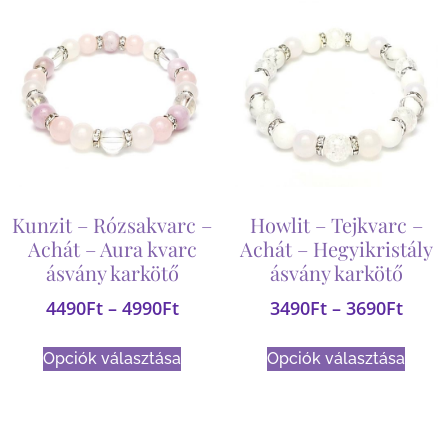
Kunzit – Rózsakvarc –
Howlit – Tejkvarc –
Achát – Aura kvarc
Achát – Hegyikristály
ásvány karkötő
ásvány karkötő
4490
Ft
–
4990
Ft
3490
Ft
–
3690
Ft
Opciók választása
Opciók választása