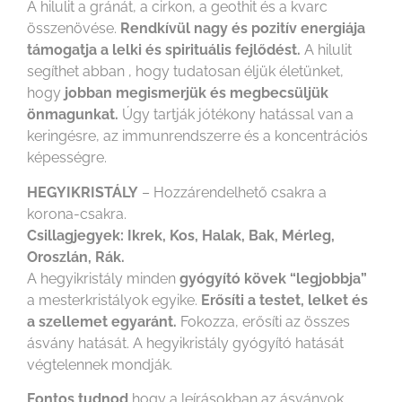
A hilulit a gránát, a cirkon, a geothit és a kvarc
összenövése.
Rendkívül nagy és pozitív energiája
támogatja a lelki és spirituális fejlődést.
A hilulit
segíthet abban , hogy tudatosan éljük életünket,
hogy
jobban megismerjük és megbecsüljük
önmagunkat.
Úgy tartják jótékony hatással van a
keringésre, az immunrendszerre és a koncentrációs
képességre.
HEGYIKRISTÁLY
– Hozzárendelhető csakra a
korona-csakra.
Csillagjegyek: Ikrek, Kos, Halak, Bak, Mérleg,
Oroszlán, Rák.
A hegyikristály minden
gyógyító kövek “legjobbja”
a mesterkristályok egyike.
Erősíti a testet, lelket és
a szellemet egyaránt.
Fokozza, erősíti az összes
ásvány hatását. A hegyikristály gyógyító hatását
végtelennek mondják.
Fontos tudnod
,hogy a leírásokban az ásványok