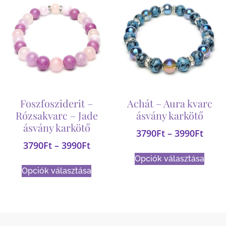
Foszfosziderit –
Achát – Aura kvarc
Rózsakvarc – Jade
ásvány karkötő
ásvány karkötő
3790
Ft
–
3990
Ft
3790
Ft
–
3990
Ft
Opciók választása
Opciók választása