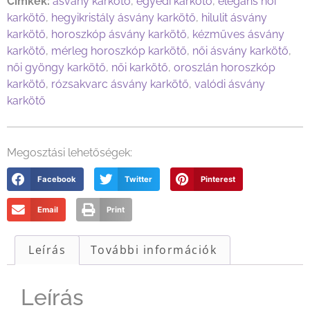
Címkék:
ásvány karkötő
,
egyedi karkötő
,
elegáns női
karkötő
,
hegyikristály ásvány karkötő
,
hilulit ásvány
karkötő
,
horoszkóp ásvány karkötő
,
kézműves ásvány
karkötő
,
mérleg horoszkóp karkötő
,
női ásvány karkötő
,
női gyöngy karkötő
,
női karkötő
,
oroszlán horoszkóp
karkötő
,
rózsakvarc ásvány karkötő
,
valódi ásvány
karkötő
Megosztási lehetőségek:
Facebook
Twitter
Pinterest
Email
Print
Leírás
További információk
Leírás