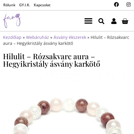
Rólunk
GY.I.K.
Kapcsolat
Kezdőlap
»
Webáruház
»
Ásvány ékszerek
»
Hilulit – Rózsakvarc
aura – Hegyikristály ásvány karkötő
Hilulit – Rózsakvarc aura –
Hegyikristály ásvány karkötő