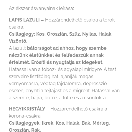
Az ékszer ásványainak leírása:
LAPIS LAZULI –
Hozzárendelhető csakra a torok-
csakra.
Csillagjegy: Kos, Oroszlán, Szűz, Nyilas, Halak,
Vízöntő.
A lazulit
bátorságot ad ahhoz, hogy szembe
nézzünk életünkkel és felfedezzük annak
értelmét. Erősíti és nyugtatja az idegeket.
Hatással van a toboz- és agyalapi mirigyre. A test
szerveire tisztitólag hat, ajánlják magas
vérnyomásra, végtag fájdalomra, depresszió
esetén, enyhíti a fejfájást és a migrént. Hatással van
a szemre, hajra, bőrre, a fülre és a csontokra.
HEGYIKRISTÁLY
– Hozzárendelhető csakra a
korona-csakra.
Csillagjegyek: Ikrek, Kos, Halak, Bak, Mérleg,
Oroszlán, Rák.