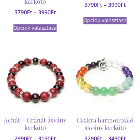
karkötő
3790
Ft
–
3990
Ft
3790
Ft
–
3990
Ft
Opciók választása
Opciók választása
Achát – Gránát ásvány
Csakra harmonizáló
karkötő
ásvány karkötő
2990
Ft
–
3190
Ft
3290
Ft
–
3490
Ft