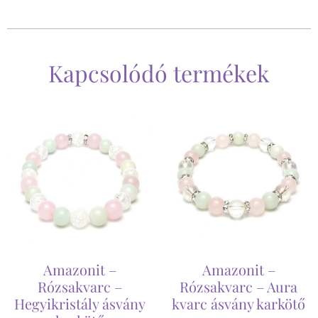
Kapcsolódó termékek
Amazonit –
Amazonit –
Rózsakvarc –
Rózsakvarc – Aura
Hegyikristály ásvány
kvarc ásvány karkötő