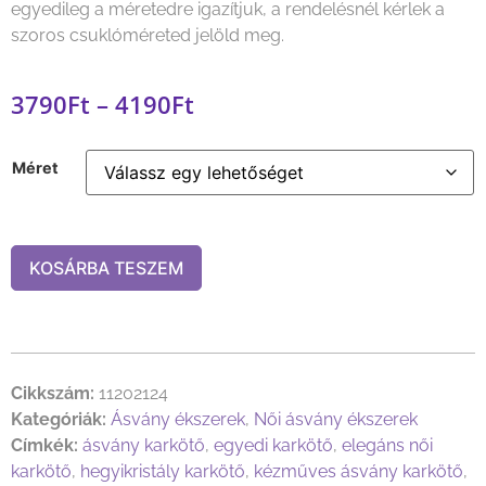
egyedileg a méretedre igazítjuk, a rendelésnél kérlek a
szoros csuklóméreted jelöld meg.
3790
Ft
–
4190
Ft
Méret
KOSÁRBA TESZEM
Cikkszám:
11202124
Kategóriák:
Ásvány ékszerek
,
Női ásvány ékszerek
Címkék:
ásvány karkötő
,
egyedi karkötő
,
elegáns női
karkötő
,
hegyikristály karkötő
,
kézműves ásvány karkötő
,