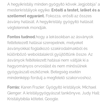
A hegyikristály minden gyógyító kövek „legjobbja” a
mesterkristályok egyike.
Erősíti a testet, lelket és a
szellemet egyaránt.
Fokozza, erősíti az összes
ásvány hatását. A hegyikristály gyógyító hatását
végtelennek mondják.
Fontos tudnod
,hogy a leírásokban az ásványok
feltételezett hatásai szerepelnek, melyeket
ásványokkal foglalkozó szakirodalmakból és
különböző weboldalakról gyűjtöttünk össze. Az
ásványok feltételezett hatásai nem váltják ki a
hagyományos orvoslást és nem minősülnek
gyógyászati eszköznek. Betegség esetén
mindenképp fordulj a megfelelő szakorvoshoz.
Forrás:
Karen Frazier: Gyógyító kristályok, Michael
Gienger: A kristálygyógyászat tankönyve, Judy Hall:
Kristálybiblia kötetei, Google.