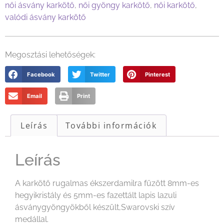
női ásvány karkötő
,
női gyöngy karkötő
,
női karkötő
,
valódi ásvány karkötő
Megosztási lehetőségek:
Facebook
Twitter
Pinterest
Email
Print
Leírás
További információk
Leírás
A karkötő rugalmas ékszerdamilra fűzött 8mm-es
hegyikristály és 5mm-es fazettált lapis lazuli
ásványgyöngyökből készült,Swarovski szív
medállal.