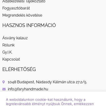
Adatkezelési Tájékoztató
Fogyasztóbarát
Megrendelés követése
HASZNOS INFORMÁCIÓ
Ásvány kalauz
Rólunk
Gy.I.K.
Kapcsolat
ELÉRHETŐSÉG
1048 Budapest, Nádasdy Kálmán utca 27.2/5.
info@faryhandmade.hu
+36 30 232 8882
A weboldalunkon cookie-kat használunk, hogy a
legrelevánsabb élményt nyújtsuk Önnek, emlékezzen