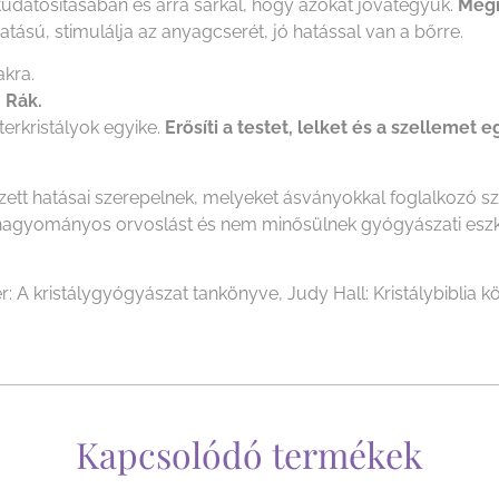
tudatosításában és arra sarkal, hogy azokat jóvátegyük.
Megny
tású, stimulálja az anyagcserét, jó hatással van a bőrre.
kra.
, Rák.
erkristályok egyike.
Erősíti a testet, lelket és a szellemet e
ezett hatásai szerepelnek, melyeket ásványokkal foglalkozó 
i a hagyományos orvoslást és nem minősülnek gyógyászati es
r: A kristálygyógyászat tankönyve, Judy Hall: Kristálybiblia kö
Kapcsolódó termékek