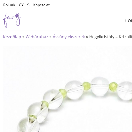
Rólunk
GY.I.K.
Kapcsolat
HO
Kezdőlap
»
Webáruház
»
Ásvány ékszerek
»
Hegyikristály – Krizol