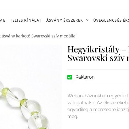
ME
TELJES KÍNÁLAT
ÁSVÁNY ÉKSZEREK
ÜVEGLENCSÉS ÉK
it ásvány karkötő Swarovski szív medállal
Hegyikristály –
Swarovski szív 
Raktáron
Webáruházunkban egyedi elk
válogathatsz. Az ékszereket 
egyedileg a méretedre igazít
meg.