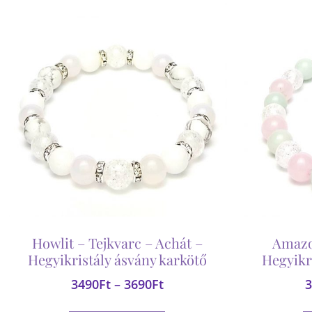
Howlit – Tejkvarc – Achát –
Amazo
Hegyikristály ásvány karkötő
Hegyikr
3490
Ft
–
3690
Ft
3