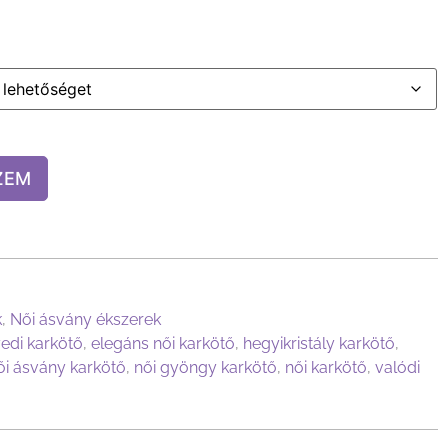
ZEM
k
,
Női ásvány ékszerek
edi karkötő
,
elegáns női karkötő
,
hegyikristály karkötő
,
ői ásvány karkötő
,
női gyöngy karkötő
,
női karkötő
,
valódi