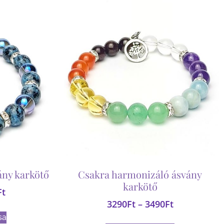
ány karkötő
Csakra harmonizáló ásvány
karkötő
Ft
3290
Ft
–
3490
Ft
sa