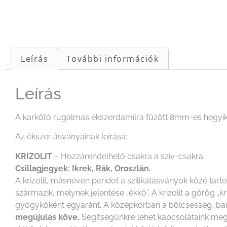
Leírás
További információk
Leírás
A karkötő rugalmas ékszerdamilra fűzött 8mm-es hegyikri
Az ékszer ásványainak leírása:
KRIZOLIT
– Hozzárendelhető csakra a szív-csakra.
Csillagjegyek: Ikrek, Rák, Oroszlán.
A krizolit, másnéven peridot a szilikátásványok közé tart
származik, melynek jelentése „ékkő”. A krizolit a görög „k
gyógykőként egyaránt. A középkorban a bölcsesség, barát
megújulás köve.
Segítségünkre lehet kapcsolataink me