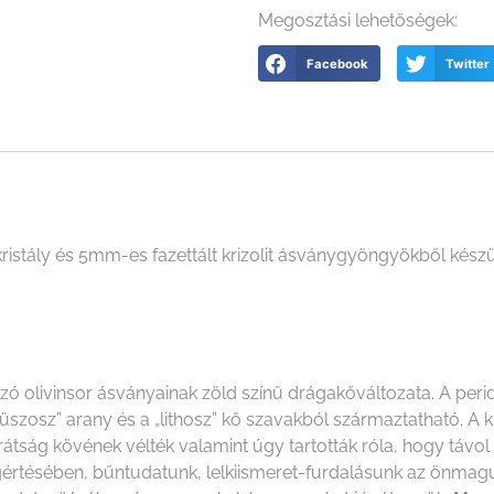
Megosztási lehetőségek:
Facebook
Twitter
stály és 5mm-es fazettált krizolit ásványgyöngyökből készül
ozó olivinsor ásványainak zöld színű drágakőváltozata. A perido
rüszosz” arany és a „lithosz” kő szavakból származtatható. A kr
ság kövének vélték valamint úgy tartották róla, hogy távol t
gértésében, bűntudatunk, lelkiismeret-furdalásunk az önma