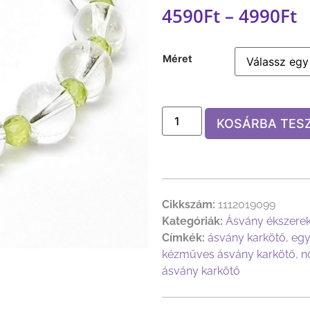
4590
Ft
–
4990
Ft
Méret
KOSÁRBA TES
Cikkszám:
1112019099
Kategóriák:
Ásvány ékszere
Címkék:
ásvány karkötő
,
egy
kézműves ásvány karkötő
,
n
ásvány karkötő