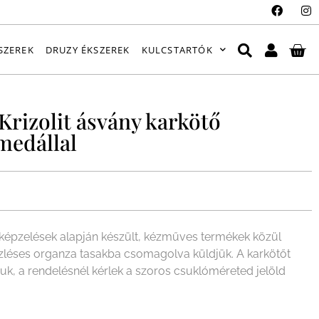
SZEREK
DRUZY ÉKSZEREK
KULCSTARTÓK
 Krizolit ásvány karkötő
medállal
épzelések alapján készült, kézműves termékek közül
ízléses organza tasakba csomagolva küldjük. A karkötőt
juk, a rendelésnél kérlek a szoros csuklóméreted jelöld