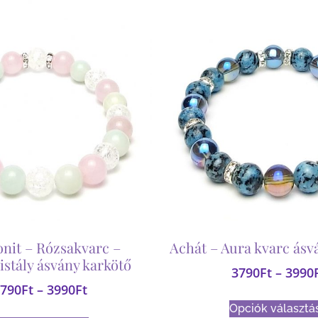
nit – Rózsakvarc –
Achát – Aura kvarc ásv
istály ásvány karkötő
3790
Ft
–
3990
790
Ft
–
3990
Ft
Opciók választá