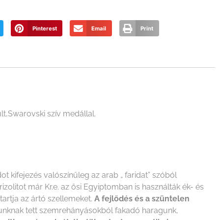
Pinterest
Email
Print
t,Swarovski szív medállal.
t kifejezés valószínűleg az arab „ faridat” szóból
izolitot már Kr.e. az ősi Egyiptomban is használták ék- és
artja az ártó szellemeket.
A fejlődés és a szüntelen
gunknak tett szemrehányásokból fakadó haragunk,