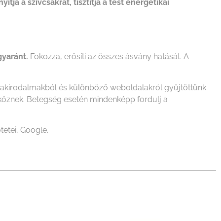
itja a szívcsakrát, tisztítja a test energetikai
gyaránt.
Fokozza, erősíti az összes ásvány hatását. A
szakirodalmakból és különböző weboldalakról gyűjtöttünk
zköznek. Betegség esetén mindenképp fordulj a
tetei, Google.