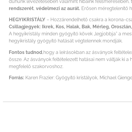
dühünk levezetésében valamint hibáink felismerésében, 
rendszerét
,
védelmezi az aurát.
Erősen méregtelenítő ha
HEGYIKRISTÁLY
– Hozzárendelhető csakra a korona-csa
Csillagjegyek: Ikrek, Kos, Halak, Bak, Mérleg, Oroszlán
A hegyikristály minden gyógyító kövek „legjobbja” a mest
hegyikristály gyógyító hatását végtelennek mondják.
Fontos tudnod
,hogy a leírásokban az ásványok feltétel
össze. Az ásványok feltételezett hatásai nem váltják k
megfelelő szakorvoshoz.
Forrás:
Karen Frazier: Gyógyító kristályok, Michael Gienge