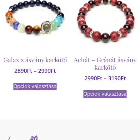
Galaxis ásvány karkötő
Achát – Gránát ásvány
karkötő
2890
Ft
–
2990
Ft
2990
Ft
–
3190
Ft
Opciók választása
Opciók választása