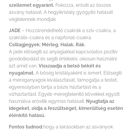
szellemet egyaránt.
Fokozza, erősíti az összes
ásvány hatását. A hegyikristály gyógyító hatását
végtelennek mondják.
JADE
– Hozzárendelhető csakrák a szív-csakra, a
szakrális-csakra és a napfonat-csakra.
Csillagjegyek: Mérleg, Halak, Rák.
A jade elősegíti az anyagiakkal kapcsolatos pozitív
gondolkodást és segíti értékelni, okosan használni
azt amid van.
Visszaadja a belső békét és
nyugalmat.
A bőség kristályaként is ismert. Elősegíti
a méreganyagok kiválasztását, támogatja a testet,
egyensúlyban tartja a bázis háztartást és a
vízháztartást. Egyéb méregtelenítő kövekkel együtt
használva erősítik egymás hatásait.
Nyugtatja az
idegeket, oldja a feszültséget, kimerültség esetén
élénkítő hatású.
Fontos tudnod
,hogy a leírásokban az ásványok