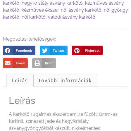
karkötő
,
hegyikristály ásvány karkötő
,
kézműves ásvány
karkötő
,
kézműves ékszer
,
női ásvány karkötő
,
női gyöngy
karkötő
,
női karkötő
,
valódi ásvány karkötő
Megosztási lehetőségek:
Facebook
Twitter
Pinterest
Email
Print
Leírás
További információk
Leírás
A karkötő rugalmas ékszerdamilra fűzött, 8mm-es
türkinit, színezett jade és hegyikristály
ásványgyöngyökből készült, nikkelmentes