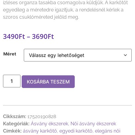
ízléses organza tasakba csomagolva küldjük. A karkötőt
egyedileg a méretedre igazítjuk, a rendelésnél kérlek a
szoros csuklóméreted jelöld meg.
3490
Ft
–
3690
Ft
Méret
KOSÁRBA TESZEM
Cikkszám:
17520190828
Kategóriák:
Ásvány ékszerek
,
Női ásvány ékszerek
Címkék:
ásvány karkötő
,
egyedi karkötő
,
elegáns női