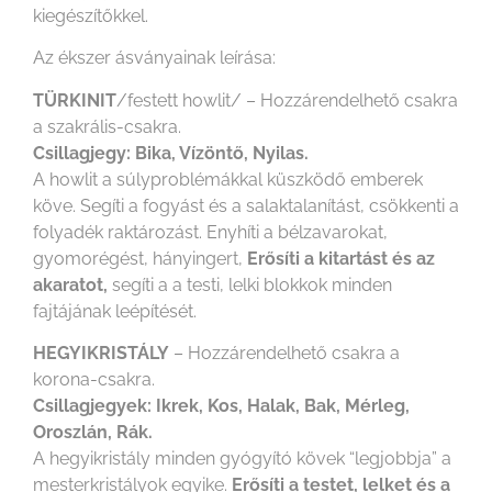
kiegészítőkkel.
Az ékszer ásványainak leírása:
TÜRKINIT
/festett howlit/ – Hozzárendelhető csakra
a szakrális-csakra.
Csillagjegy: Bika, Vízöntő, Nyilas.
A howlit a súlyproblémákkal küszködő emberek
köve. Segíti a fogyást és a salaktalanítást, csökkenti a
folyadék raktározást. Enyhíti a bélzavarokat,
gyomorégést, hányingert,
Erősíti a kitartást és az
akaratot,
segíti a a testi, lelki blokkok minden
fajtájának leépítését.
HEGYIKRISTÁLY
– Hozzárendelhető csakra a
korona-csakra.
Csillagjegyek: Ikrek, Kos, Halak, Bak, Mérleg,
Oroszlán, Rák.
A hegyikristály minden gyógyító kövek “legjobbja” a
mesterkristályok egyike.
Erősíti a testet, lelket és a