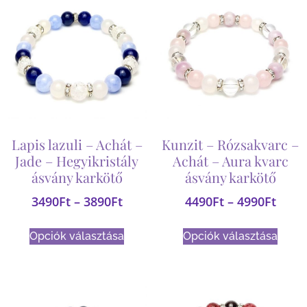
Lapis lazuli – Achát –
Kunzit – Rózsakvarc –
Jade – Hegyikristály
Achát – Aura kvarc
ásvány karkötő
ásvány karkötő
3490
Ft
–
3890
Ft
4490
Ft
–
4990
Ft
Opciók választása
Opciók választása