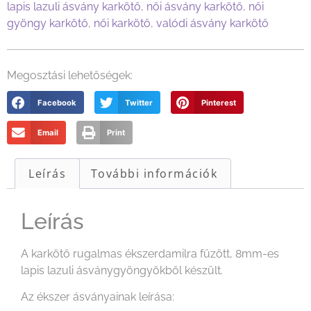
lapis lazuli ásvány karkötő
,
női ásvány karkötő
,
női
gyöngy karkötő
,
női karkötő
,
valódi ásvány karkötő
Megosztási lehetőségek:
Facebook
Twitter
Pinterest
Email
Print
Leírás
További információk
Leírás
A karkötő rugalmas ékszerdamilra fűzött, 8mm-es
lapis lazuli ásványgyöngyökből készült.
Az ékszer ásványainak leírása: