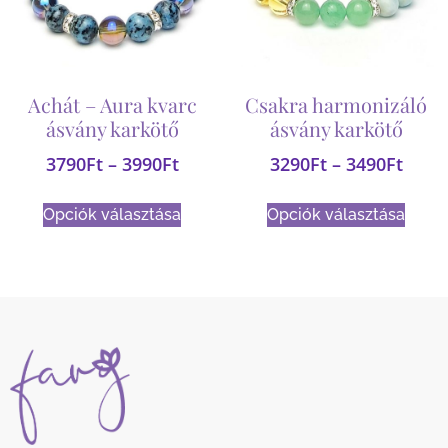
Achát – Aura kvarc
Csakra harmonizáló
ásvány karkötő
ásvány karkötő
3790
Ft
–
3990
Ft
3290
Ft
–
3490
Ft
Opciók választása
Opciók választása