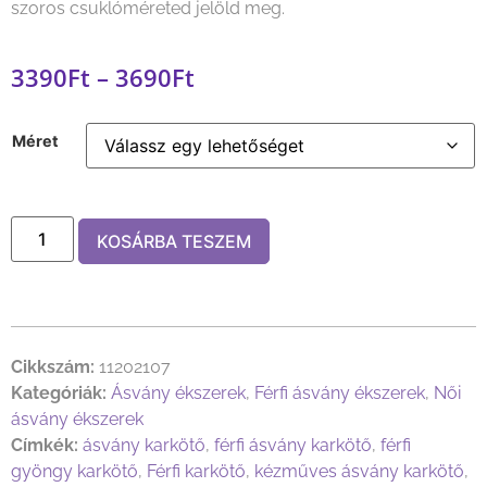
szoros csuklóméreted jelöld meg.
3390
Ft
–
3690
Ft
Méret
KOSÁRBA TESZEM
Cikkszám:
11202107
Kategóriák:
Ásvány ékszerek
,
Férfi ásvány ékszerek
,
Női
ásvány ékszerek
Címkék:
ásvány karkötő
,
férfi ásvány karkötő
,
férfi
gyöngy karkötő
,
Férfi karkötő
,
kézműves ásvány karkötő
,