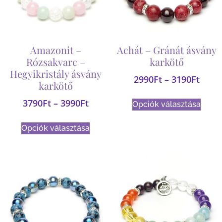
Amazonit –
Achát – Gránát ásvány
Rózsakvarc –
karkötő
Hegyikristály ásvány
2990
Ft
–
3190
Ft
karkötő
3790
Ft
–
3990
Ft
Opciók választása
Opciók választása