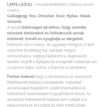
LAPIS LAZULI
– Hozzárendelhető csakra a torok-
csakra.
Csillagjegy: Kos, Oroszlán, Szűz, Nyilas, Halak,
Vízöntő.
A lazulit
bátorságot ad ahhoz, hogy szembe
nézzünk életünkkel és felfedezzük annak
értelmét. Erősíti és nyugtatja az idegeket.
Hatással van a toboz- és agyalapi mirigyre. A test
szerveire tisztitólag hat, ajánlják magas
vérnyomásra, végtag fájdalomra, depresszió
esetén, enyhíti a fejfájást és a migrént. Hatással van
a szemre, hajra, bőrre, a fülre és a csontokra.
Fontos tudnod
,hogy a leírásokban az ásványok
feltételezett hatásai szerepelnek, melyeket
ásványokkal foglalkozó szakirodalmakból és
különböző weboldalakról gyűjtöttünk össze. Az
ásványok feltételezett hatásai nem váltják ki a
hagyományos orvoslást és nem minősülnek