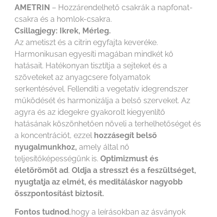
AMETRIN
– Hozzárendelhető csakrák a napfonat-
csakra és a homlok-csakra.
Csillagjegy: Ikrek, Mérleg.
Az ametiszt és a citrin egyfajta keveréke.
Harmonikusan egyesíti magában mindkét kő
hatásait. Hatékonyan tisztítja a sejteket és a
szöveteket az anyagcsere folyamatok
serkentésével. Fellendíti a vegetatív idegrendszer
működését és harmonizálja a belső szerveket. Az
agyra és az idegekre gyakorolt kiegyenlítő
hatásának köszönhetően növeli a terhelhetőséget és
a koncentrációt, ezzel
hozzásegít belső
nyugalmunkhoz,
amely által nő
teljesítőképességünk is.
Optimizmust és
életörömöt ad
.
Oldja a stresszt és a feszültséget,
nyugtatja az elmét, és meditáláskor nagyobb
összpontosítást biztosít.
Fontos tudnod
,hogy a leírásokban az ásványok