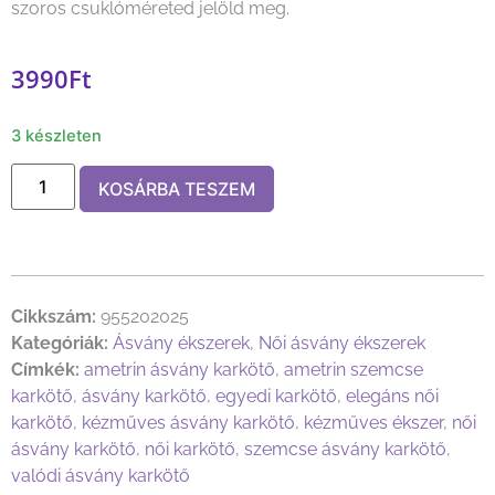
szoros csuklóméreted jelöld meg.
3990
Ft
3 készleten
KOSÁRBA TESZEM
Cikkszám:
955202025
Kategóriák:
Ásvány ékszerek
,
Női ásvány ékszerek
Címkék:
ametrin ásvány karkötő
,
ametrin szemcse
karkötő
,
ásvány karkötő
,
egyedi karkötő
,
elegáns női
karkötő
,
kézműves ásvány karkötő
,
kézműves ékszer
,
női
ásvány karkötő
,
női karkötő
,
szemcse ásvány karkötő
,
valódi ásvány karkötő