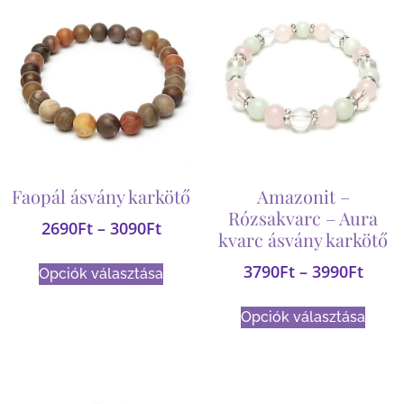
Faopál ásvány karkötő
Amazonit –
Rózsakvarc – Aura
2690
Ft
–
3090
Ft
kvarc ásvány karkötő
3790
Ft
–
3990
Ft
Opciók választása
Opciók választása