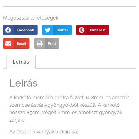
Megosztási lehetőségek:
Facebook
Twitter
Pinterest
Email
Print
Leírás
Leírás
A karkötő memória drótra fűzött, 6-8mm-es ametrin
szemcse ásványgyöngyökből készült. A karkötő
hossza 85cm, végeit 6mm-es ametiszt gyöngyök
zárják.
Az ékszer ásványainak leírása: