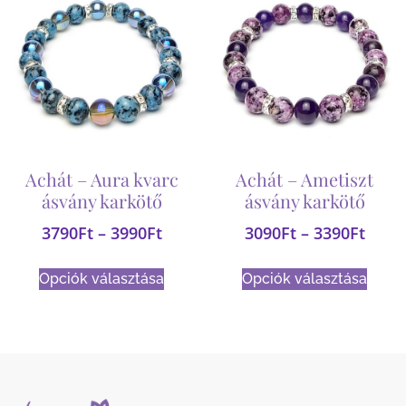
Achát – Aura kvarc
Achát – Ametiszt
ásvány karkötő
ásvány karkötő
3790
Ft
–
3990
Ft
3090
Ft
–
3390
Ft
Opciók választása
Opciók választása