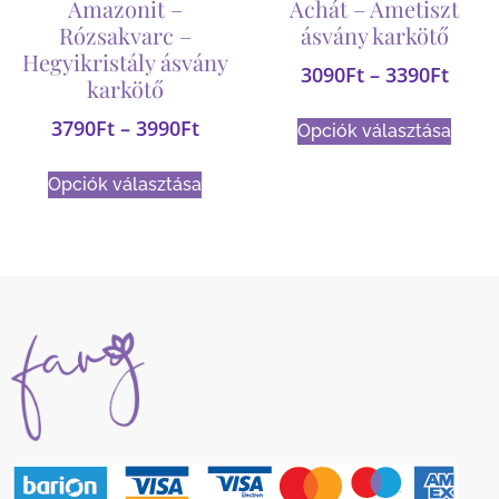
Amazonit –
Achát – Ametiszt
Rózsakvarc –
ásvány karkötő
Hegyikristály ásvány
3090
Ft
–
3390
Ft
karkötő
3790
Ft
–
3990
Ft
Opciók választása
Opciók választása