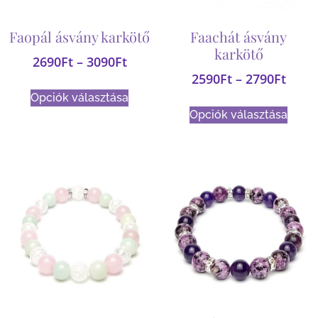
Faopál ásvány karkötő
Faachát ásvány
karkötő
2690
Ft
–
3090
Ft
2590
Ft
–
2790
Ft
Opciók választása
Opciók választása