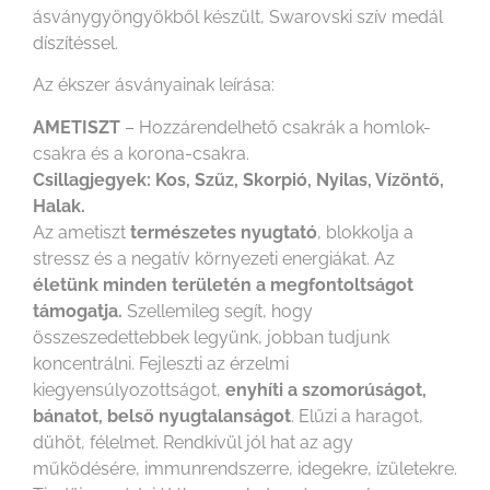
ásványgyöngyökből készült, Swarovski szív medál
díszítéssel.
Az ékszer ásványainak leírása:
AMETISZT
– Hozzárendelhető csakrák a homlok-
csakra és a korona-csakra.
Csillagjegyek: Kos, Szűz, Skorpió, Nyilas, Vízöntő,
Halak.
Az ametiszt
természetes nyugtató
, blokkolja a
stressz és a negatív környezeti energiákat. Az
életünk minden területén a megfontoltságot
támogatja.
Szellemileg segít, hogy
összeszedettebbek legyünk, jobban tudjunk
koncentrálni. Fejleszti az érzelmi
kiegyensúlyozottságot,
enyhíti a szomorúságot,
bánatot, belső nyugtalanságot
. Elűzi a haragot,
dühöt, félelmet. Rendkívül jól hat az agy
működésére, immunrendszerre, idegekre, ízületekre.