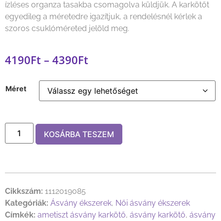
ízléses organza tasakba csomagolva küldjük. A karkötőt
egyedileg a méretedre igazítjuk, a rendelésnél kérlek a
szoros csuklóméreted jelöld meg.
4190
Ft
–
4390
Ft
Méret
KOSÁRBA TESZEM
Cikkszám:
1112019085
Kategóriák:
Ásvány ékszerek
,
Női ásvány ékszerek
Címkék:
ametiszt ásvány karkötő
,
ásvány karkötő
,
ásvány