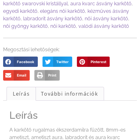
karkötő swarovski kristállyal
,
aura kvarc ásvány karkötő
,
egyedi karkötő
,
elegáns női karkötő
,
kézműves ásvány
karkötő
,
labradorit ásvány karkötő
,
női ásvány karkötő
,
női gyöngy karkötő
,
női karkötő
,
valódi ásvány karkötő
Megosztási lehetőségek:
Facebook
Twitter
Pinterest
Email
Print
Leírás
További információk
Leírás
A karkötő rugalmas ékszerdamilra fűzött, 8mm-es
ametiszt, ametiszt aura, labradorit és aura kvarc