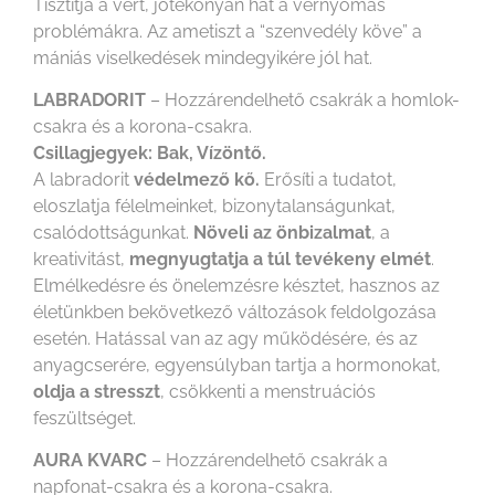
Tisztítja a vért, jótékonyan hat a vérnyomás
problémákra. Az ametiszt a “szenvedély köve” a
mániás viselkedések mindegyikére jól hat.
LABRADORIT
– Hozzárendelhető csakrák a homlok-
csakra és a korona-csakra.
Csillagjegyek: Bak, Vízöntő.
A labradorit
védelmező kő.
Erősíti a tudatot,
eloszlatja félelmeinket, bizonytalanságunkat,
csalódottságunkat.
Növeli az önbizalmat
, a
kreativitást,
megnyugtatja a túl tevékeny elmét
.
Elmélkedésre és önelemzésre késztet, hasznos az
életünkben bekövetkező változások feldolgozása
esetén. Hatással van az agy működésére, és az
anyagcserére, egyensúlyban tartja a hormonokat,
oldja a stresszt
, csökkenti a menstruációs
feszültséget.
AURA KVARC
– Hozzárendelhető csakrák a
napfonat-csakra és a korona-csakra.