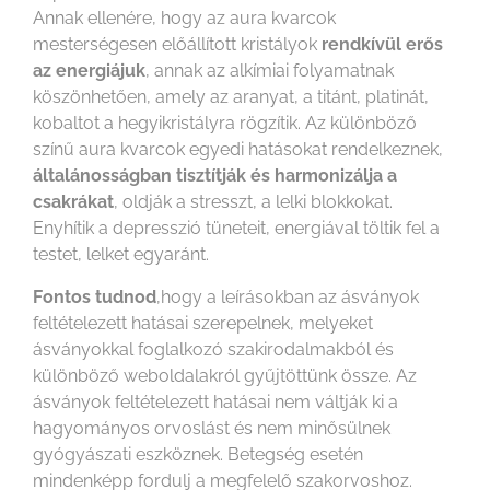
Annak ellenére, hogy az aura kvarcok
mesterségesen előállított kristályok
rendkívül erős
az energiájuk
, annak az alkímiai folyamatnak
köszönhetően, amely az aranyat, a titánt, platinát,
kobaltot a hegyikristályra rögzítik. Az különböző
színű aura kvarcok egyedi hatásokat rendelkeznek,
általánosságban tisztítják és harmonizálja a
csakrákat
, oldják a stresszt, a lelki blokkokat.
Enyhítik a depresszió tüneteit, energiával töltik fel a
testet, lelket egyaránt.
Fontos tudnod
,hogy a leírásokban az ásványok
feltételezett hatásai szerepelnek, melyeket
ásványokkal foglalkozó szakirodalmakból és
különböző weboldalakról gyűjtöttünk össze. Az
ásványok feltételezett hatásai nem váltják ki a
hagyományos orvoslást és nem minősülnek
gyógyászati eszköznek. Betegség esetén
mindenképp fordulj a megfelelő szakorvoshoz.