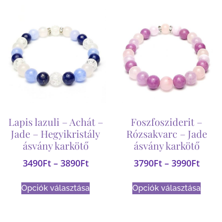
Lapis lazuli – Achát –
Foszfosziderit –
Jade – Hegyikristály
Rózsakvarc – Jade
ásvány karkötő
ásvány karkötő
3490
Ft
–
3890
Ft
3790
Ft
–
3990
Ft
Opciók választása
Opciók választása