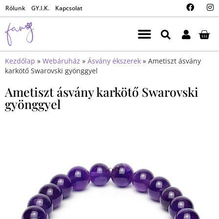
Rólunk
GY.I.K.
Kapcsolat
Kezdőlap
»
Webáruház
»
Ásvány ékszerek
»
Ametiszt ásvány
karkötő Swarovski gyönggyel
Ametiszt ásvány karkötő Swarovski
gyönggyel