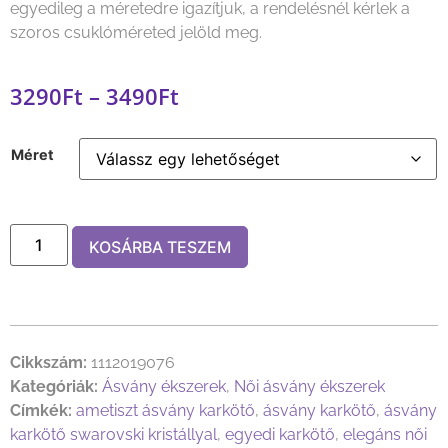
egyedileg a méretedre igazítjuk, a rendelésnél kérlek a
szoros csuklóméreted jelöld meg.
3290
Ft
–
3490
Ft
Méret
KOSÁRBA TESZEM
Cikkszám:
1112019076
Kategóriák:
Ásvány ékszerek
,
Női ásvány ékszerek
Címkék:
ametiszt ásvány karkötő
,
ásvány karkötő
,
ásvány
karkötő swarovski kristállyal
,
egyedi karkötő
,
elegáns női