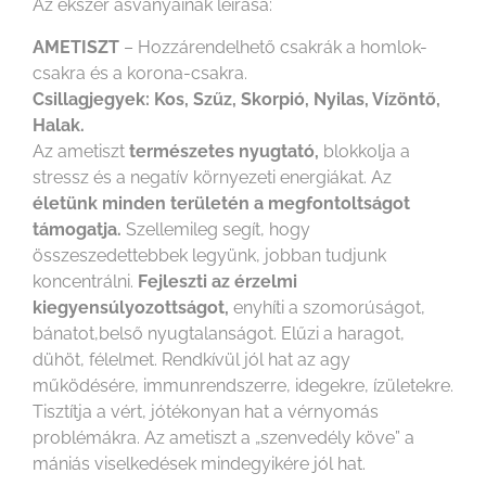
Az ékszer ásványainak leírása:
AMETISZT
– Hozzárendelhető csakrák a homlok-
csakra és a korona-csakra.
Csillagjegyek: Kos, Szűz, Skorpió, Nyilas, Vízöntő,
Halak.
Az ametiszt
természetes nyugtató,
blokkolja a
stressz és a negatív környezeti energiákat. Az
életünk minden területén a megfontoltságot
támogatja.
Szellemileg segít, hogy
összeszedettebbek legyünk, jobban tudjunk
koncentrálni.
Fejleszti az érzelmi
kiegyensúlyozottságot,
enyhíti a szomorúságot,
bánatot,belső nyugtalanságot. Elűzi a haragot,
dühöt, félelmet. Rendkívül jól hat az agy
működésére, immunrendszerre, idegekre, ízületekre.
Tisztítja a vért, jótékonyan hat a vérnyomás
problémákra. Az ametiszt a „szenvedély köve” a
mániás viselkedések mindegyikére jól hat.