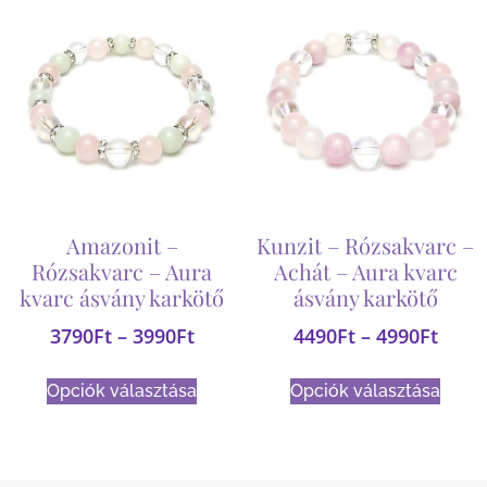
Amazonit –
Kunzit – Rózsakvarc –
Rózsakvarc – Aura
Achát – Aura kvarc
kvarc ásvány karkötő
ásvány karkötő
3790
Ft
–
3990
Ft
4490
Ft
–
4990
Ft
Opciók választása
Opciók választása