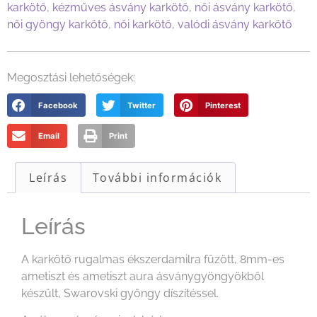
karkötő
,
kézműves ásvány karkötő
,
női ásvány karkötő
,
női gyöngy karkötő
,
női karkötő
,
valódi ásvány karkötő
Megosztási lehetőségek:
Facebook
Twitter
Pinterest
Email
Print
Leírás
További információk
Leírás
A karkötő rugalmas ékszerdamilra fűzött, 8mm-es
ametiszt és ametiszt aura ásványgyöngyökből
készült, Swarovski gyöngy díszítéssel.