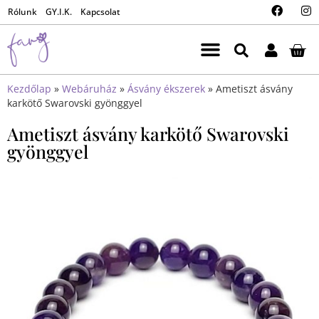
Rólunk
GY.I.K.
Kapcsolat
Kezdőlap
»
Webáruház
»
Ásvány ékszerek
»
Ametiszt ásvány
karkötő Swarovski gyönggyel
Ametiszt ásvány karkötő Swarovski
gyönggyel