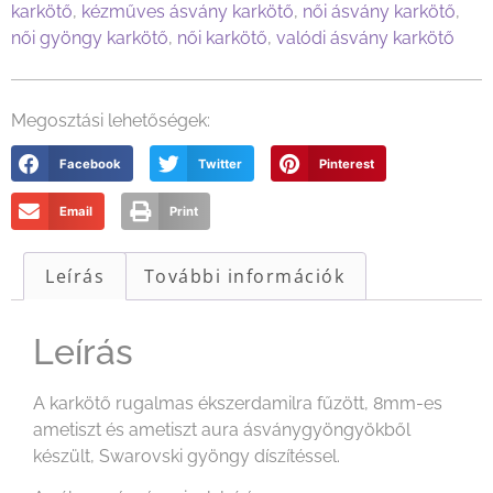
karkötő
,
kézműves ásvány karkötő
,
női ásvány karkötő
,
női gyöngy karkötő
,
női karkötő
,
valódi ásvány karkötő
Megosztási lehetőségek:
Facebook
Twitter
Pinterest
Email
Print
Leírás
További információk
Leírás
A karkötő rugalmas ékszerdamilra fűzött, 8mm-es
ametiszt és ametiszt aura ásványgyöngyökből
készült, Swarovski gyöngy díszítéssel.