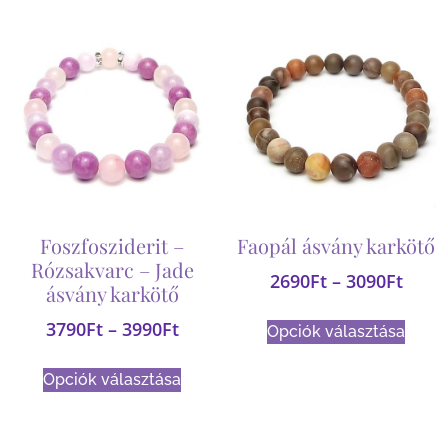
Foszfosziderit –
Faopál ásvány karkötő
Rózsakvarc – Jade
2690
Ft
–
3090
Ft
ásvány karkötő
3790
Ft
–
3990
Ft
Opciók választása
Opciók választása