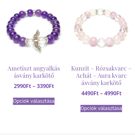
Ametiszt angyalkás
Kunzit – Rózsakvarc –
ásvány karkötő
Achát – Aura kvarc
ásvány karkötő
2990
Ft
–
3390
Ft
4490
Ft
–
4990
Ft
Opciók választása
Opciók választása