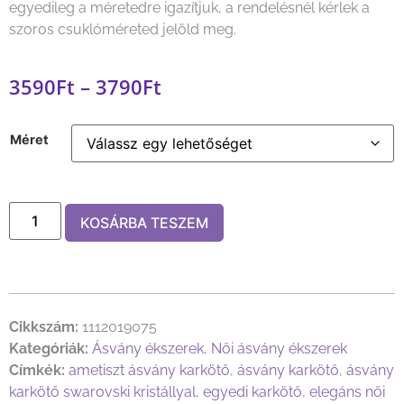
egyedileg a méretedre igazítjuk, a rendelésnél kérlek a
szoros csuklóméreted jelöld meg.
3590
Ft
–
3790
Ft
Méret
KOSÁRBA TESZEM
Cikkszám:
1112019075
Kategóriák:
Ásvány ékszerek
,
Női ásvány ékszerek
Címkék:
ametiszt ásvány karkötő
,
ásvány karkötő
,
ásvány
karkötő swarovski kristállyal
,
egyedi karkötő
,
elegáns női