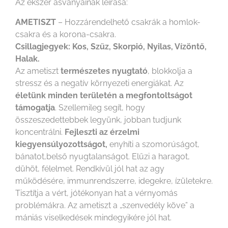
Az ékszer ásványainak leírása:
AMETISZT
– Hozzárendelhető csakrák a homlok-
csakra és a korona-csakra.
Csillagjegyek: Kos, Szűz, Skorpió, Nyilas, Vízöntő,
Halak.
Az ametiszt
természetes nyugtató
, blokkolja a
stressz és a negatív környezeti energiákat. Az
életünk minden területén a megfontoltságot
támogatja
. Szellemileg segít, hogy
összeszedettebbek legyünk, jobban tudjunk
koncentrálni.
Fejleszti az érzelmi
kiegyensúlyozottságot,
enyhíti a szomorúságot,
bánatot,belső nyugtalanságot. Elűzi a haragot,
dühöt, félelmet. Rendkívül jól hat az agy
működésére, immunrendszerre, idegekre, ízületekre.
Tisztítja a vért, jótékonyan hat a vérnyomás
problémákra. Az ametiszt a „szenvedély köve” a
mániás viselkedések mindegyikére jól hat.