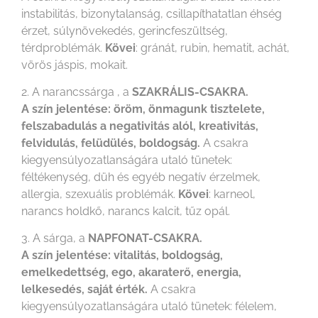
instabilitás, bizonytalanság, csillapíthatatlan éhség
érzet, súlynövekedés, gerincfeszültség,
térdproblémák.
Kövei
: gránát, rubin, hematit, achát,
vörös jáspis, mokait.
2. A narancssárga , a
SZAKRÁLIS-CSAKRA.
A szín jelentése: öröm, önmagunk tisztelete,
felszabadulás a negativitás alól, kreativitás,
felvidulás, felüdülés, boldogság.
A csakra
kiegyensúlyozatlanságára utaló tünetek:
féltékenység, düh és egyéb negatív érzelmek,
allergia, szexuális problémák.
Kövei
: karneol,
narancs holdkő, narancs kalcit, tűz opál.
3. A sárga, a
NAPFONAT-CSAKRA.
A szín jelentése: vitalitás, boldogság,
emelkedettség, ego, akaraterő, energia,
lelkesedés, saját érték.
A csakra
kiegyensúlyozatlanságára utaló tünetek: félelem,