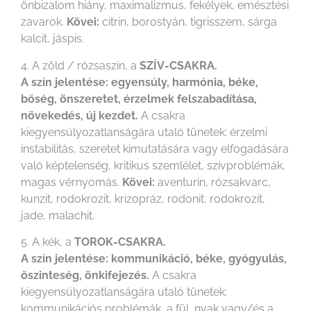
önbizalom hiány, maximalizmus, fekélyek, emésztési
zavarok.
Kövei:
citrin, borostyán, tigrisszem, sárga
kalcit, jáspis.
4. A zöld / rózsaszín, a
SZÍV-CSAKRA.
A szín jelentése: egyensúly, harmónia, béke,
bőség, önszeretet, érzelmek felszabadítása,
növekedés, új kezdet.
A csakra
kiegyensúlyozatlanságára utaló tünetek: érzelmi
instabilitás, szeretet kimutatására vagy elfogadására
való képtelenség, kritikus szemlélet, szívproblémák,
magas vérnyomás.
Kövei:
aventurin, rózsakvarc,
kunzit, rodokrozit, krizopráz, rodonit, rodokrozit,
jade, malachit.
5. A kék, a
TOROK-CSAKRA.
A szín jelentése: kommunikáció, béke, gyógyulás,
őszinteség, önkifejezés.
A csakra
kiegyensúlyozatlanságára utaló tünetek:
kommunikációs problémák, a fül, nyak vagy/és a