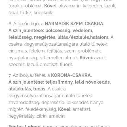
torok problémái.
Kövei:
akvamarin, kalcedon, lazuli,
opál, türkiz, krizokolla.
6. A lila/indigó, a
HARMADIK SZEM-CSAKRA.
A szín jelentése: bölcsesség, védelem,
felelősség, megértés, látás/észlelés,hatalom.
A
csakra kiegyensúlyozatlanságára utaló tünetek:
cinizmus, félelem, fejfájás, szem-problémák,
nyugtalanság, kellemetlen álmok.
Kövei:
azurit,
szodalit, lazuli, ametiszt, fluorit.
7. Az ibolya/fehér, a
KORONA-CSAKRA.
A szín jelentése: teljesítmény, lelki növekedés,
átalakulás, tudás.
A csakra
kiegyensúlyozatlanságára utaló tünetek:
zavarodottság, depresszió, lelkesedés hiánya,
migrén, feledékenység.
Kövei:
ametiszt,
hegyikristály, citrin, ametrin.
Fontos tudnod
, hogy a leírásokban az ásványok