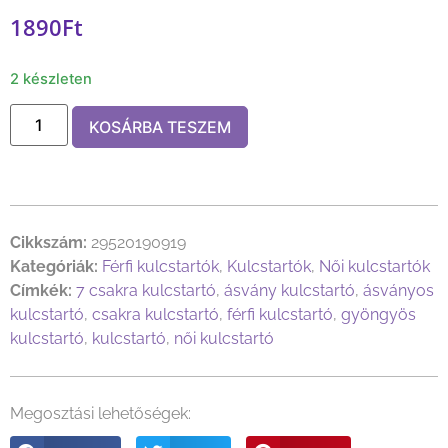
1890
Ft
2 készleten
KOSÁRBA TESZEM
Cikkszám:
29520190919
Kategóriák:
Férfi kulcstartók
,
Kulcstartók
,
Női kulcstartók
Címkék:
7 csakra kulcstartó
,
ásvány kulcstartó
,
ásványos
kulcstartó
,
csakra kulcstartó
,
férfi kulcstartó
,
gyöngyös
kulcstartó
,
kulcstartó
,
női kulcstartó
Megosztási lehetőségek: