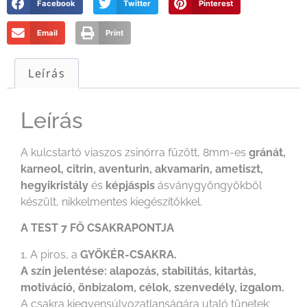
Facebook
Twitter
Pinterest
Email
Print
Leírás
Leírás
A kulcstartó viaszos zsinórra fűzött, 8mm-es
gránát,
karneol, citrin, aventurin, akvamarin, ametiszt,
hegyikristály
és
képjáspis
ásványgyöngyökből
készült, nikkelmentes kiegészítőkkel.
A TEST 7 FŐ CSAKRAPONTJA
1. A piros, a
GYÖKÉR-CSAKRA.
A szín jelentése: alapozás, stabilitás, kitartás,
motiváció, önbizalom, célok, szenvedély, izgalom.
A csakra kiegyensúlyozatlanságára utaló tünetek: