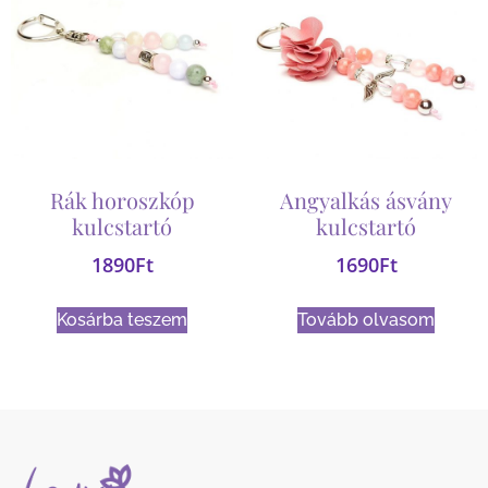
Rák horoszkóp
Angyalkás ásvány
kulcstartó
kulcstartó
1890
Ft
1690
Ft
Kosárba teszem
Tovább olvasom