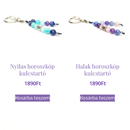
Nyilas horoszkóp
Halak horoszkóp
kulcstartó
kulcstartó
1890
Ft
1890
Ft
Kosárba teszem
Kosárba teszem