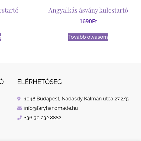
cstartó
Angyalkás ásvány kulcstartó
1690
Ft
m
Tovább olvasom
Ó
ELÉRHETŐSÉG
1048 Budapest, Nádasdy Kálmán utca 27.2/5.
info@faryhandmade.hu
+36 30 232 8882