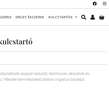
SZEREK
DRUZY ÉKSZEREK
KULCSTARTÓK
kulcstartó
épzelések alapján készült, kézműves ékszerek és
sz. Minden termékünket ízléses organza tasakba