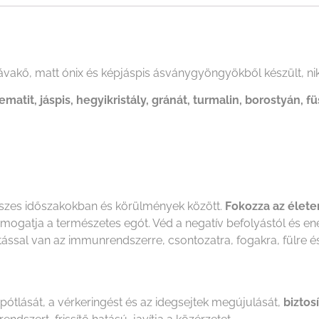
lávakő, matt ónix és képjáspis ásványgyöngyökből készült, ni
hematit, jáspis, hegyikristály, gránát, turmalin, borostyán, f
esszes időszakokban és körülmények között.
Fokozza az élete
ámogatja a természetes egót. Véd a negatív befolyástól és ener
tással van az immunrendszerre, csontozatra, fogakra, fülre és
npótlását, a vérkeringést és az idegsejtek megújulását,
biztos