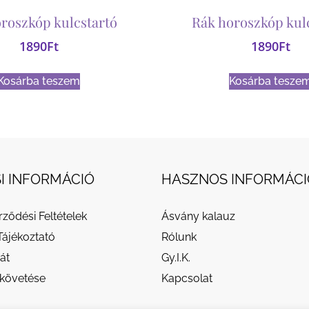
roszkóp kulcstartó
Rák horoszkóp kul
1890
Ft
1890
Ft
Kosárba teszem
Kosárba tesze
I INFORMÁCIÓ
HASZNOS INFORMÁCI
rződési Feltételek
Ásvány kalauz
Tájékoztató
Rólunk
át
Gy.I.K.
követése
Kapcsolat