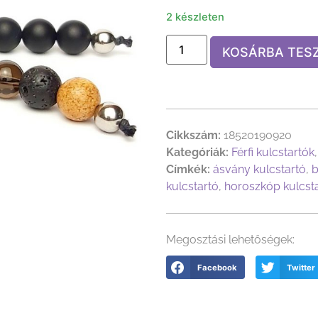
2 készleten
KOSÁRBA TES
Cikkszám:
18520190920
Kategóriák:
Férfi kulcstartók
Címkék:
ásvány kulcstartó
,
b
kulcstartó
,
horoszkóp kulcst
Megosztási lehetőségek:
Facebook
Twitter