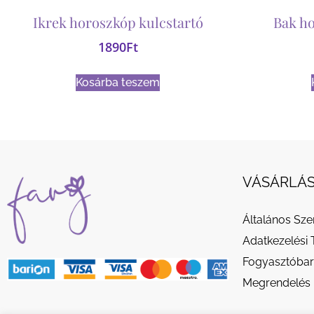
Ikrek horoszkóp kulcstartó
Bak ho
1890
Ft
Kosárba teszem
VÁSÁRLÁS
Általános Sze
Adatkezelési 
Fogyasztóbar
Megrendelés 