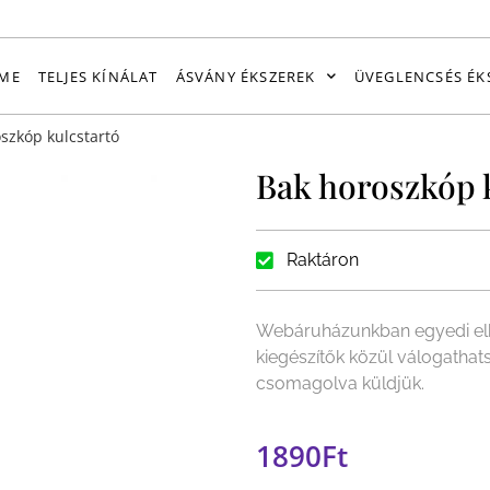
ME
TELJES KÍNÁLAT
ÁSVÁNY ÉKSZEREK
ÜVEGLENCSÉS ÉK
szkóp kulcstartó
Bak horoszkóp 
Raktáron
Webáruházunkban egyedi elk
kiegészítők közül válogathat
csomagolva küldjük.
1890
Ft