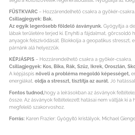
segíti a kötőszövetek regenerálódását. Nyugtatja az idegre
FÜSTKVARC
– Hozzárendelhető csakra a gyökér-csakra
Csillagjegyek: Bak.
Az egyik legerősebb földelő ásványunk.
Gyógyítja a de
lábak területére terjed ki. Enyhíti a fájdalmat, görcsoldó 
anyagok felszívódását. Blokkolja a geopatikus stresszt, eln
párnánk alá helyezzük.
KÉPJÁSPIS
– Hozzárendelhető csakra a gyökér-csakra.
Csillagjegyek: Kos, Bika, Rák, Szűz, Ikrek, Oroszlán, Sko
A képjáspis
növeli a probléma megoldó képességet,
er
energiákat,
oldja a stresszt, tisztítja az aurát.
Jó hatással
Fontos tudnod,
hogy a leírásokban az ásványok feltétel
össze. Az ásványok feltételezett hatásai nem váltják k
megfelelő szakorvoshoz.
Forrás:
Karen Frazier: Gyógyító kristályok, Michael Gienge