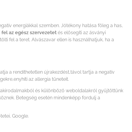
negatív energiákkal szemben. Jótékony hatása főleg a has,
i fel az egész szervezetet
és elősegíti az ásványi
ti fel a teret. Alvászavar ellen is használhatjuk, ha a
a a rendíthetetlen újrakezdést,távol tartja a negatív
re,enyhíti az allergia tüneteit.
szakirodalmakból és különböző weboldalakról gyűjtöttünk
zköznek. Betegség esetén mindenképp fordulj a
tetei, Google.