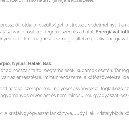
ndszert, frissítő hatású, javítja a közérzetet.
.
pressziót, oldja a feszültséget, a stresszt, védelmet nyújt a 
hatása van, erősíti az idegrendszert és a hátat.
Energiával tölt
yeli az elektromágneses szmogot, illetve pozitív energiával töl
rpió, Nyilas, Halak, Bak.
őt ad hosszan tartó megterhelések, kudarcok esetén. Támogatj
 van az emésztésre, immunrendszerre, a kötőszövetekre, idegek
ezett hatásai szerepelnek, melyeket ásványokkal foglalkozó 
i a hagyományos orvoslást és nem minősülnek gyógyászati es
r: A kristálygyógyászat tankönyve, Judy Hall: Kristálybiblia kö