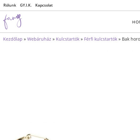
Rólunk
GY.I.K.
Kapcsolat
HO
Kezdőlap
»
Webáruház
»
Kulcstartók
»
Férfi kulcstartók
»
Bak horo