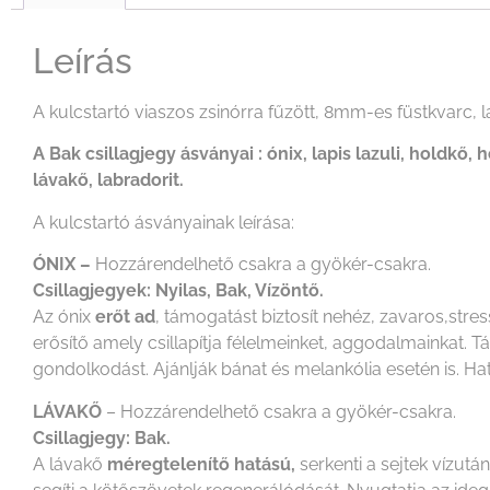
Leírás
A kulcstartó viaszos zsinórra fűzött, 8mm-es füstkvarc, 
A Bak csillagjegy ásványai : ónix, lapis lazuli, holdkő, 
lávakő, labradorit.
A kulcstartó ásványainak leírása:
ÓNIX –
Hozzárendelhető csakra a gyökér-csakra.
Csillagjegyek: Nyilas, Bak, Vízöntő.
Az ónix
erőt ad
, támogatást biztosít nehéz, zavaros,str
erősítő amely csillapítja félelmeinket, aggodalmainkat. T
gondolkodást. Ajánlják bánat és melankólia esetén is. Ha
LÁVAKŐ
– Hozzárendelhető csakra a gyökér-csakra.
Csillagjegy: Bak.
A lávakő
méregtelenítő hatású,
serkenti a sejtek vízutá