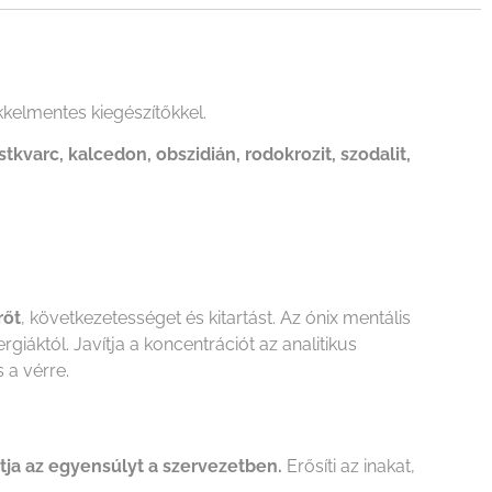
kkelmentes kiegészítőkkel.
üstkvarc, kalcedon, obszidián, rodokrozit, szodalit,
rőt
, következetességet és kitartást. Az ónix mentális
giáktól. Javítja a koncentrációt az analitikus
 a vérre.
ítja az egyensúlyt a szervezetben.
Erősíti az inakat,