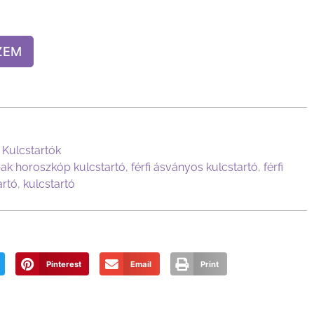
ZEM
,
Kulcstartók
ak horoszkóp kulcstartó
,
férfi ásványos kulcstartó
,
férfi
artó
,
kulcstartó
Pinterest
Email
Print