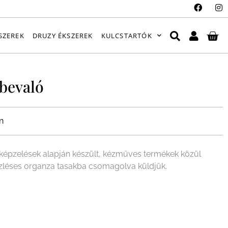
SZEREK
DRUZY ÉKSZEREK
KULCSTARTÓK
bevaló
n
épzelések alapján készült, kézműves termékek közül
ízléses organza tasakba csomagolva küldjük.