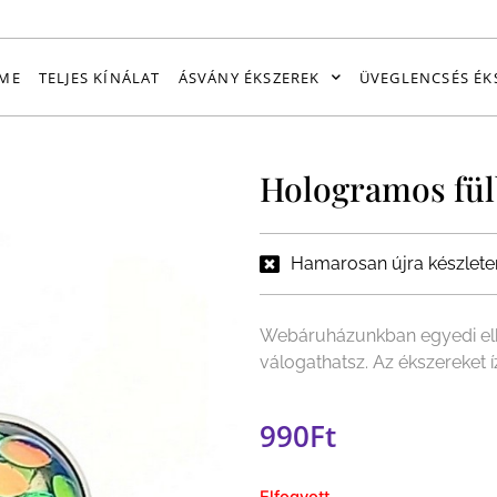
ME
TELJES KÍNÁLAT
ÁSVÁNY ÉKSZEREK
ÜVEGLENCSÉS ÉK
Hologramos fül
Hamarosan újra készlete
Webáruházunkban egyedi elk
válogathatsz. Az ékszereket 
990
Ft
Elfogyott