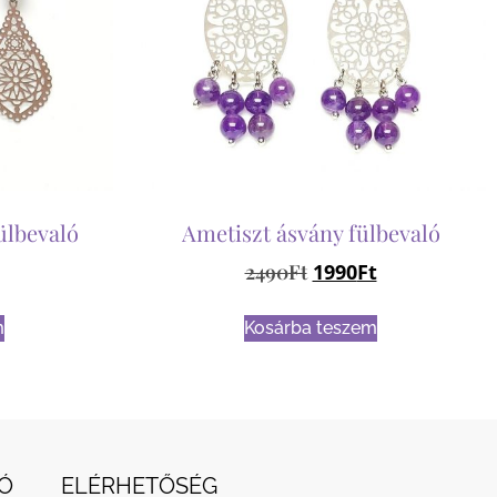
ülbevaló
Ametiszt ásvány fülbevaló
2490
Ft
1990
Ft
m
Kosárba teszem
Ó
ELÉRHETŐSÉG