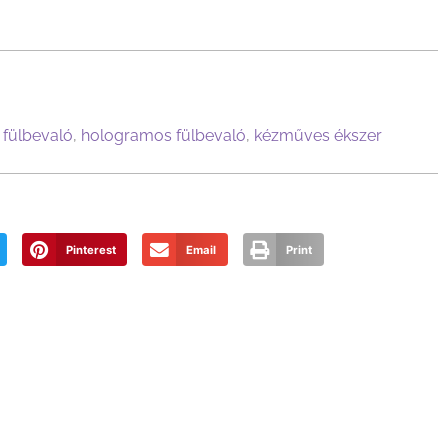
,
fülbevaló
,
hologramos fülbevaló
,
kézműves ékszer
Pinterest
Email
Print