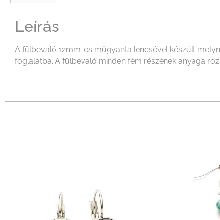
Leírás
A fülbevaló 12mm-es műgyanta lencsével készült melynek 
foglalatba. A fülbevaló minden fém részének anyaga rozs