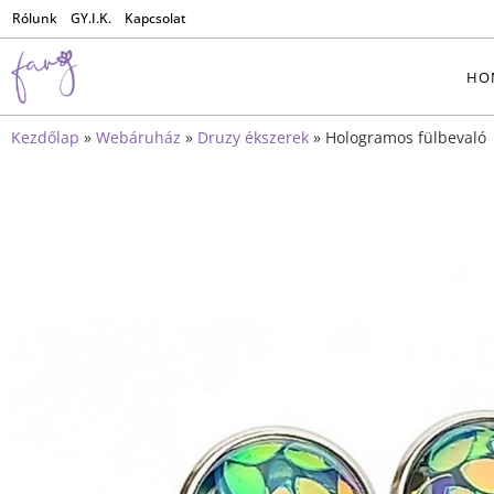
Rólunk
GY.I.K.
Kapcsolat
HO
Kezdőlap
»
Webáruház
»
Druzy ékszerek
»
Hologramos fülbevaló