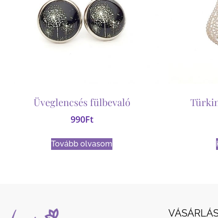
Üveglencsés fülbevaló
Türkin
990
Ft
Tovább olvasom
VÁSÁRLÁS