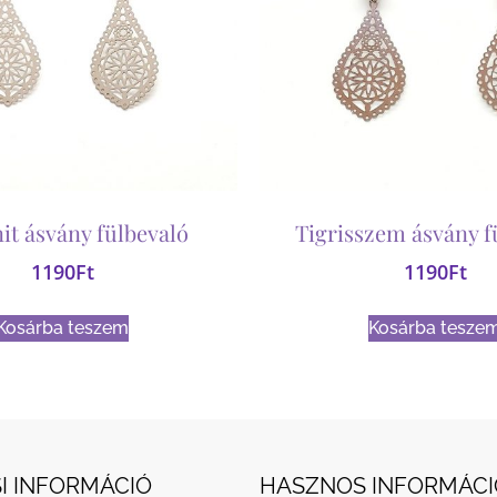
it ásvány fülbevaló
Tigrisszem ásvány f
1190
Ft
1190
Ft
Kosárba teszem
Kosárba tesze
I INFORMÁCIÓ
HASZNOS INFORMÁCI