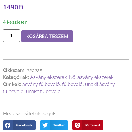
1490
Ft
4 készleten
KOSÁRBA TESZEM
Cikkszám:
320225
Kategóriák:
Ásvány ékszerek
,
Női ásvány ékszerek
Címkék:
ásvány fülbevaló
,
fülbevaló
,
unakit ásvány
fülbevaló
,
unakit fülbevaló
Megosztási lehetőségek:
Facebook
Twitter
Pinterest