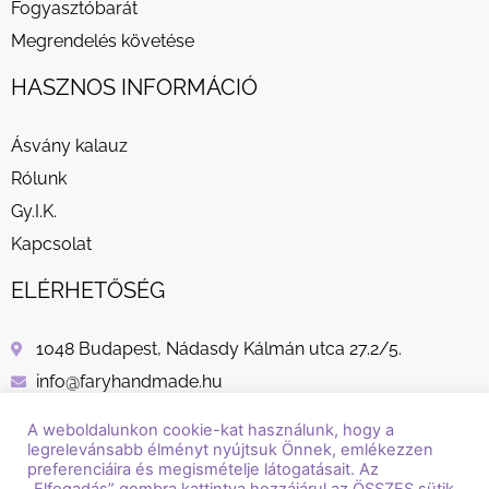
Fogyasztóbarát
Megrendelés követése
HASZNOS INFORMÁCIÓ
Ásvány kalauz
Rólunk
Gy.I.K.
Kapcsolat
ELÉRHETŐSÉG
1048 Budapest, Nádasdy Kálmán utca 27.2/5.
info@faryhandmade.hu
+36 30 232 8882
A weboldalunkon cookie-kat használunk, hogy a
legrelevánsabb élményt nyújtsuk Önnek, emlékezzen
preferenciáira és megismételje látogatásait. Az