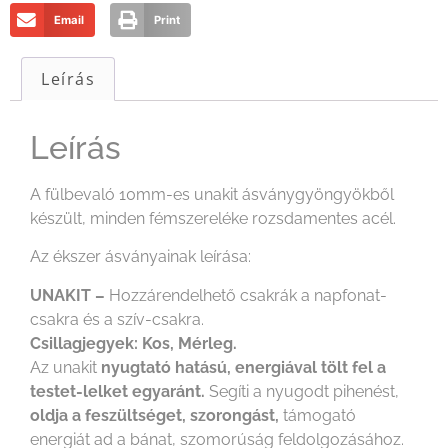
Email
Print
Leírás
Leírás
A fülbevaló 10mm-es unakit ásványgyöngyökből
készült, minden fémszereléke rozsdamentes acél.
Az ékszer ásványainak leírása:
UNAKIT –
Hozzárendelhető csakrák a napfonat-
csakra és a szív-csakra.
Csillagjegyek: Kos, Mérleg.
Az unakit
nyugtató hatású, energiával tölt fel a
testet-lelket egyaránt.
Segíti a nyugodt pihenést,
oldja a feszültséget, szorongást,
támogató
energiát ad a bánat, szomorúság feldolgozásához.