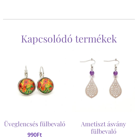
Kapcsolódó termékek
Üveglencsés fülbevaló
Ametiszt ásvány
fülbevaló
990
Ft