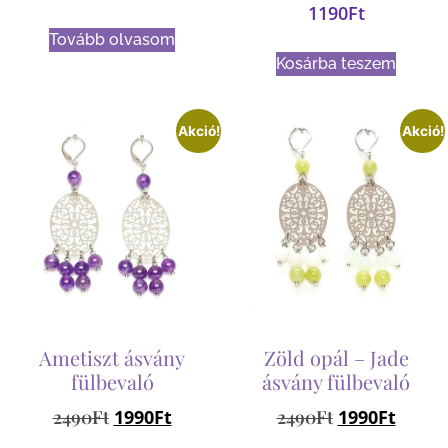
1190
Ft
Tovább olvasom
Kosárba teszem
Akció!
Akció!
Ametiszt ásvány
Zöld opál – Jade
fülbevaló
ásvány fülbevaló
2490
Ft
1990
Ft
2490
Ft
1990
Ft