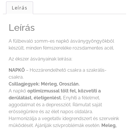
Leírás
Leírás
A fülbevaló 10mm-es napkő ásványgyöngyökből
készült, minden fémszereléke rozsdamentes acél.
Az ékszer ásványainak leírása:
NAPKŐ
– Hozzárendelhető csakra a szakrális-
csakra.
Csillagjegyek: Mérleg, Oroszlán.
A napkő
optimizmussal tölt fel, közvetíti a
derűlátást, életigenlést.
Enyhíti a félelmet,
aggodalmat és a depressziót. Rámutat saját
erősségünkre és az élet napos oldalára.
Harmonizálja a vegetatív idegrendszert és szerveink
működését. Ajánlják szívproblémák esetén.
Meleg,