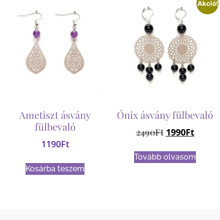
Akció!
Ametiszt ásvány
Ónix ásvány fülbevaló
fülbevaló
2490
Ft
1990
Ft
1190
Ft
Tovább olvasom
Kosárba teszem