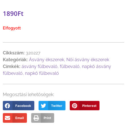
1890
Ft
Elfogyott
Cikkszám:
320227
Kategóriák:
Ásvány ékszerek
,
Női ásvány ékszerek
Címkék:
ásvány fülbevaló
,
fülbevaló
,
napkő ásvány
fülbevaló
,
napkő fülbevaló
Megosztási lehetőségek:
Facebook
Twitter
Pinterest
Email
Print