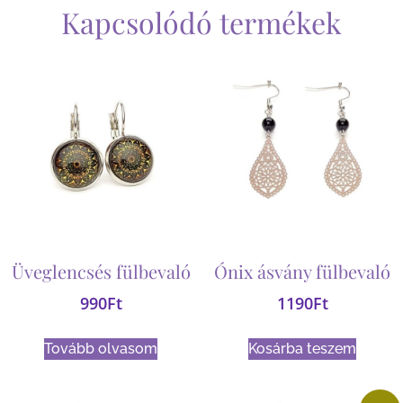
Kapcsolódó termékek
Üveglencsés fülbevaló
Ónix ásvány fülbevaló
990
Ft
1190
Ft
Tovább olvasom
Kosárba teszem