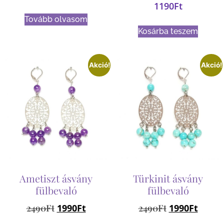
1190
Ft
Tovább olvasom
Kosárba teszem
Akció!
Akció!
Ametiszt ásvány
Türkinit ásvány
fülbevaló
fülbevaló
2490
Ft
1990
Ft
2490
Ft
1990
Ft