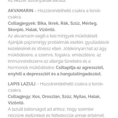
Az ékszer ásványainak leírása:
AKVAMARIN
– Hozzárendelhető csakra a torok-
csakra.
Csillagjegyek: Bika, Ikrek, Rák, Szűz, Mérleg,
Skorpió, Halak, Vízöntő.
Az akvamarin segíti a tesi mirigyek működését.
Ajánlják pajzsmirigy problémák esetén, gyulladások
kezelésénél és stressz ellen. Jótékonyan hat az agy
működésére, a szemre, fogakra, emésztésre, az
immunrendszerre az allergia tüneteire és a
hormonok működésére.
Csillapítja az agressziót,
enyhíti a depressziót és a hangulatingadozást.
LAPIS LAZULI
– Hozzárendelhető csakra a torok-
csakra.
Csillagjegy: Kos, Oroszlán, Szűz, Nyilas, Halak,
Vízöntő.
A lazulit bátorságot ad ahhoz, hogy szembe
nézzünk életünkkel és felfedezzük annak értelmét.