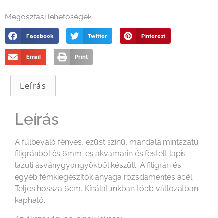
Megosztási lehetőségek:
Facebook
Twitter
Pinterest
Email
Print
Leírás
Leírás
A fülbevaló fényes, ezüst színű, mandala mintázatú
filigránból és 6mm-es akvamarin és festett lapis
lazuli ásványgyöngyökből készült. A filigrán és
egyéb fémkiegészítők anyaga rozsdamentes acél.
Teljes hossza 6cm. Kínálatunkban több változatban
kapható.