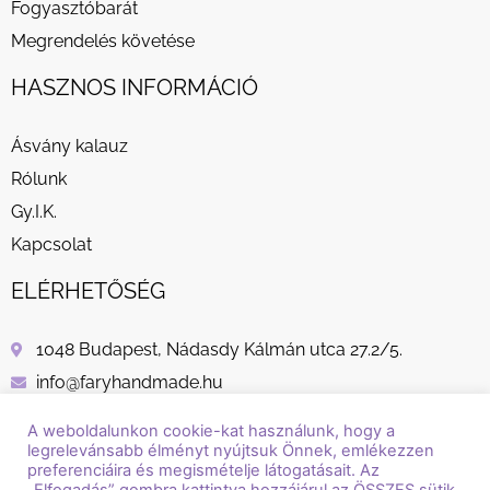
Fogyasztóbarát
Megrendelés követése
HASZNOS INFORMÁCIÓ
Ásvány kalauz
Rólunk
Gy.I.K.
Kapcsolat
ELÉRHETŐSÉG
1048 Budapest, Nádasdy Kálmán utca 27.2/5.
info@faryhandmade.hu
+36 30 232 8882
A weboldalunkon cookie-kat használunk, hogy a
legrelevánsabb élményt nyújtsuk Önnek, emlékezzen
preferenciáira és megismételje látogatásait. Az