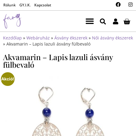
Rólunk
GY.I.K.
Kapcsolat
Kezdőlap
»
Webáruház
»
Ásvány ékszerek
»
Női ásvány ékszerek
»
Akvamarin – Lapis lazuli ásvány fülbevaló
Akvamarin – Lapis lazuli ásvány
fülbevaló
Akció!