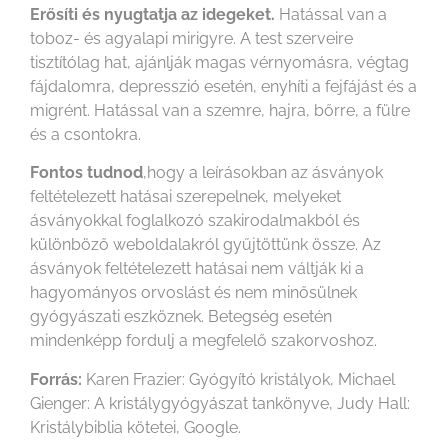
Erősíti és nyugtatja az idegeket.
Hatással van a
toboz- és agyalapi mirigyre. A test szerveire
tisztítólag hat, ajánlják magas vérnyomásra, végtag
fájdalomra, depresszió esetén, enyhíti a fejfájást és a
migrént. Hatással van a szemre, hajra, bőrre, a fülre
és a csontokra.
Fontos tudnod
,hogy a leírásokban az ásványok
feltételezett hatásai szerepelnek, melyeket
ásványokkal foglalkozó szakirodalmakból és
különböző weboldalakról gyűjtöttünk össze. Az
ásványok feltételezett hatásai nem váltják ki a
hagyományos orvoslást és nem minősülnek
gyógyászati eszköznek. Betegség esetén
mindenképp fordulj a megfelelő szakorvoshoz.
Forrás:
Karen Frazier: Gyógyító kristályok, Michael
Gienger: A kristálygyógyászat tankönyve, Judy Hall:
Kristálybiblia kötetei, Google.