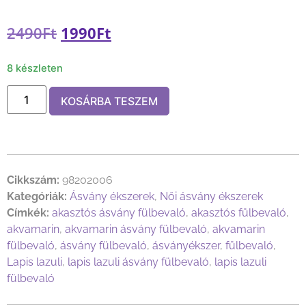
2490
Ft
1990
Ft
8 készleten
KOSÁRBA TESZEM
Cikkszám:
98202006
Kategóriák:
Ásvány ékszerek
,
Női ásvány ékszerek
Címkék:
akasztós ásvány fülbevaló
,
akasztós fülbevaló
,
akvamarin
,
akvamarin ásvány fülbevaló
,
akvamarin
fülbevaló
,
ásvány fülbevaló
,
ásványékszer
,
fülbevaló
,
Lapis lazuli
,
lapis lazuli ásvány fülbevaló
,
lapis lazuli
fülbevaló