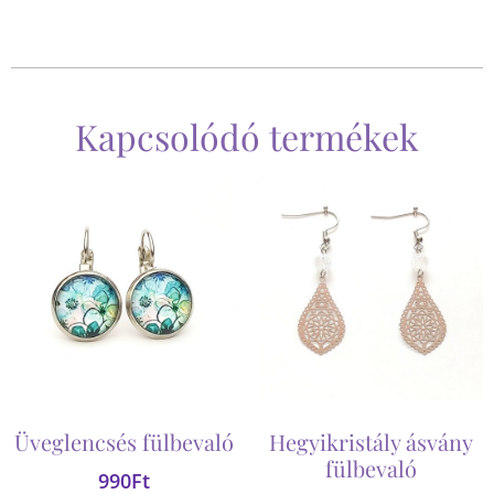
Kapcsolódó termékek
Üveglencsés fülbevaló
Hegyikristály ásvány
fülbevaló
990
Ft