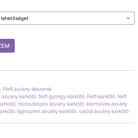
ZEM
k
,
Férfi ásvány ékszerek
fi ásvány karkötő
,
férfi gyöngy karkötő
,
Férfi karkötő
,
férfi
karkötő
,
horoszkópos ásvány karkötő
,
kézműves ásvány
karkötő
,
tigrisszem ásvány karkötő
,
valódi ásvány karkötő