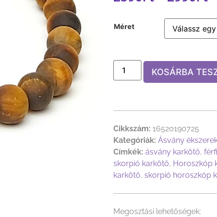
Méret
KOSÁRBA TES
Cikkszám:
16520190725
Kategóriák:
Ásvány ékszere
Címkék:
ásvány karkötő
,
fér
skorpió karkötő
,
Horoszkóp 
karkötő
,
skorpió horoszkóp 
Megosztási lehetőségek: