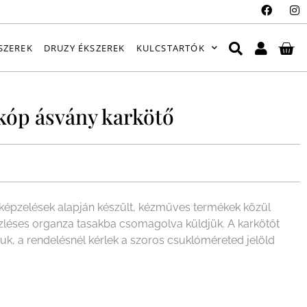
SZEREK
DRUZY ÉKSZEREK
KULCSTARTÓK
kóp ásvány karkötő
épzelések alapján készült, kézműves termékek közül
ízléses organza tasakba csomagolva küldjük. A karkötőt
juk, a rendelésnél kérlek a szoros csuklóméreted jelöld