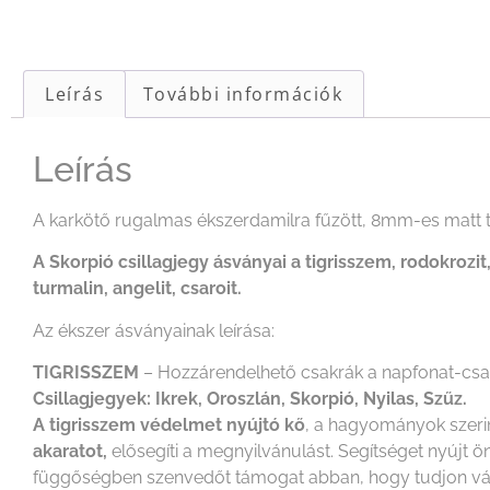
Leírás
További információk
Leírás
A karkötő rugalmas ékszerdamilra fűzött, 8mm-es matt t
A Skorpió csillagjegy ásványai a tigrisszem, rodokrozit,
turmalin, angelit, csaroit.
Az ékszer ásványainak leírása:
TIGRISSZEM
– Hozzárendelhető csakrák a napfonat-csak
Csillagjegyek: Ikrek, Oroszlán, Skorpió, Nyilas, Szűz.
A tigrisszem védelmet nyújtó kő
, a hagyományok szerint
akaratot,
elősegíti a megnyilvánulást. Segítséget nyújt ö
függőségben szenvedőt támogat abban, hogy tudjon változt