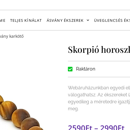
ME
TELJES KÍNÁLAT
ÁSVÁNY ÉKSZEREK
ÜVEGLENCSÉS ÉK
vány karkötő
Skorpió horosz
Raktáron
Webáruházunkban egyedi elk
válogathatsz. Az ékszereket 
egyedileg a méretedre igazít
meg.
2590
Ft
–
2990
Ft