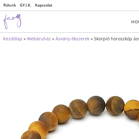
Rólunk
GY.I.K.
Kapcsolat
HO
Kezdőlap
»
Webáruház
»
Ásvány ékszerek
»
Skorpió horoszkóp ás