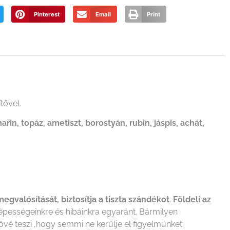
Pinterest
Email
Print
tővel.
arin, topáz, ametiszt, borostyán, rubin, jáspis, achát,
megvalósítását, biztosítja a tiszta szándékot
.
Földeli az
képességeinkre és hibáinkra egyaránt. Bármilyen
vé teszi ,hogy semmi ne kerülje el figyelmünket.