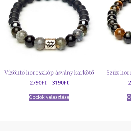
Vízöntő horoszkóp ásvány karkötő
Szűz hor
2790
Ft
–
3190
Ft
2
Opciók választása
O