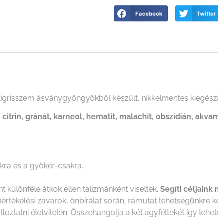
Facebook
Twitter
igrisszem ásványgyöngyökből készült, nikkelmentes kiegészí
 citrin, gránát, karneol, hematit, malachit, obszidián, akvam
ra és a gyökér-csakra.
 különféle átkok ellen talizmánként viselték.
Segíti céljaink 
nértékelési zavarok, önbírálat során, rámutat tehetségünkre 
atni életvitelén. Összehangolja a két agyféltekét így lehető