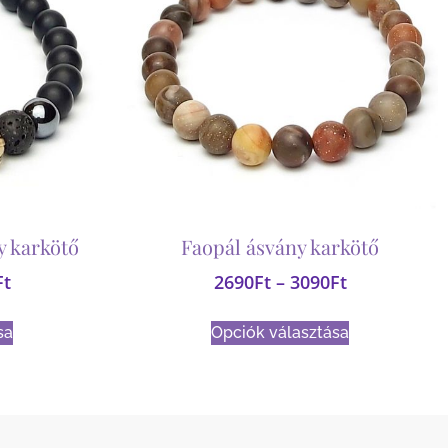
y karkötő
Faopál ásvány karkötő
Ft
2690
Ft
–
3090
Ft
sa
Opciók választása