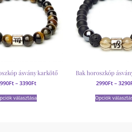
oszkóp ásvány karkötő
Bak horoszkóp ásván
990
Ft
–
3390
Ft
2990
Ft
–
3290
pciók választása
Opciók választá