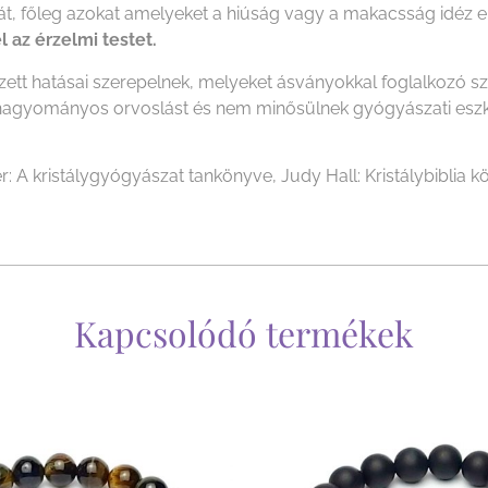
, főleg azokat amelyeket a hiúság vagy a makacsság idéz elő
l az érzelmi testet.
ezett hatásai szerepelnek, melyeket ásványokkal foglalkozó 
i a hagyományos orvoslást és nem minősülnek gyógyászati es
r: A kristálygyógyászat tankönyve, Judy Hall: Kristálybiblia kö
Kapcsolódó termékek