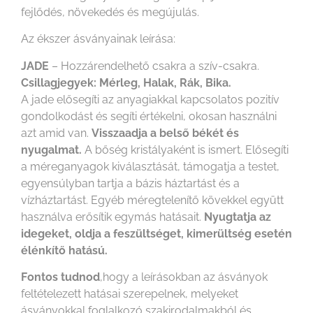
fejlődés, növekedés és megújulás.
Az ékszer ásványainak leírása:
JADE
– Hozzárendelhető csakra a szív-csakra.
Csillagjegyek: Mérleg, Halak, Rák, Bika.
A jade elősegíti az anyagiakkal kapcsolatos pozitív
gondolkodást és segíti értékelni, okosan használni
azt amid van.
Visszaadja a belső békét és
nyugalmat.
A bőség kristályaként is ismert. Elősegíti
a méreganyagok kiválasztását, támogatja a testet,
egyensúlyban tartja a bázis háztartást és a
vízháztartást. Egyéb méregtelenítő kövekkel együtt
használva erősítik egymás hatásait.
Nyugtatja az
idegeket, oldja a feszültséget, kimerültség esetén
élénkítő hatású.
Fontos tudnod
,hogy a leírásokban az ásványok
feltételezett hatásai szerepelnek, melyeket
ásványokkal foglalkozó szakirodalmakból és