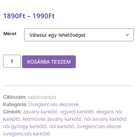
1890
Ft
–
1990
Ft
Méret
KOSÁRBA TESZEM
Cikkszám:
14520190521
Kategória:
Üveglencsés ékszerek
Címkék:
ásvány karkötő
,
egyedi karkötő
,
elegáns női
karkötő
,
kézműves ásvány karkötő
,
női ásvány karkötő
,
női gyöngy karkötő
,
női karkötő
,
üveglencsés ékszer
,
üveglencsés karkötő