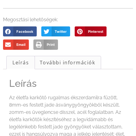
Megosztási lehetőségek:
Facebook
Twitter
Pinterest
Email
Print
Leírás
További információk
Leírás
Az életfa karkötő rugalmas ékszerdamilra fűzött,
8mm-es festett jade ásványgyöngyökből készült,
20mm-es üveglencse dísszel, acél foglalatban. Az
életfa karkötők készítéséhez a legvidámabb és
legélénkebb festett jade gyöngyöket választottam,
ezzel is hangsúlyozva maga a jelkép jelentését: élet,