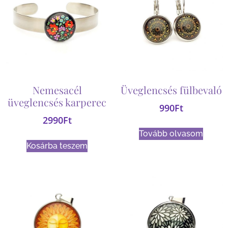
Nemesacél
Üveglencsés fülbevaló
üveglencsés karperec
990
Ft
2990
Ft
Tovább olvasom
Kosárba teszem