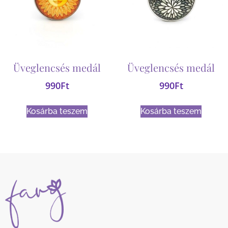
Üveglencsés medál
Üveglencsés medál
990
Ft
990
Ft
Kosárba teszem
Kosárba teszem