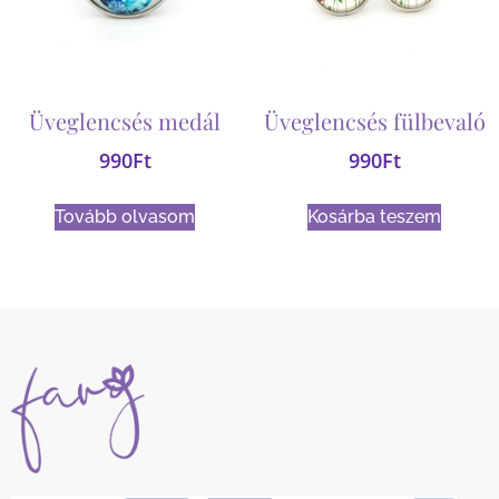
Üveglencsés medál
Üveglencsés fülbevaló
990
Ft
990
Ft
Tovább olvasom
Kosárba teszem