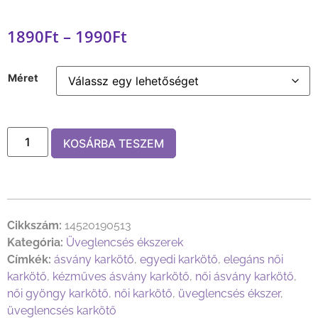
1890
Ft
–
1990
Ft
Méret
KOSÁRBA TESZEM
Cikkszám:
14520190513
Kategória:
Üveglencsés ékszerek
Címkék:
ásvány karkötő
,
egyedi karkötő
,
elegáns női
karkötő
,
kézműves ásvány karkötő
,
női ásvány karkötő
,
női gyöngy karkötő
,
női karkötő
,
üveglencsés ékszer
,
üveglencsés karkötő