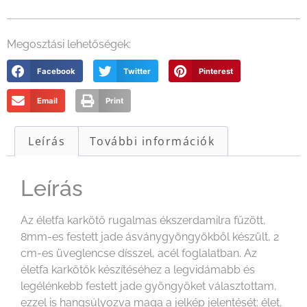
Megosztási lehetőségek:
Facebook
Twitter
Pinterest
Email
Print
Leírás
További információk
Leírás
Az életfa karkötő rugalmas ékszerdamilra fűzött,
8mm-es festett jade ásványgyöngyökből készült, 2
cm-es üveglencse dísszel, acél foglalatban. Az
életfa karkötők készítéséhez a legvidámabb és
legélénkebb festett jade gyöngyöket választottam,
ezzel is hangsúlyozva maga a jelkép jelentését: élet,