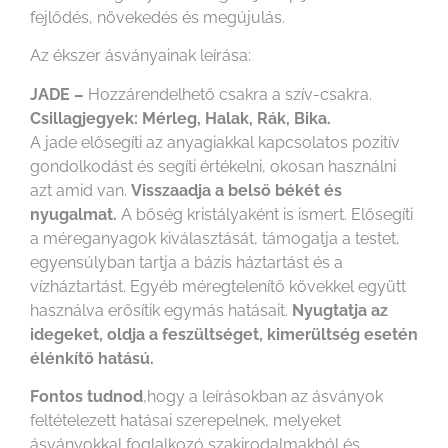
fejlődés, növekedés és megújulás.
Az ékszer ásványainak leírása:
JADE –
Hozzárendelhető csakra a szív-csakra.
Csillagjegyek: Mérleg, Halak, Rák, Bika.
A jade elősegíti az anyagiakkal kapcsolatos pozitív
gondolkodást és segíti értékelni, okosan használni
azt amid van.
Visszaadja a belső békét és
nyugalmat.
A bőség kristályaként is ismert. Elősegíti
a méreganyagok kiválasztását, támogatja a testet,
egyensúlyban tartja a bázis háztartást és a
vízháztartást. Egyéb méregtelenítő kövekkel együtt
használva erősítik egymás hatásait.
Nyugtatja az
idegeket, oldja a feszültséget, kimerültség esetén
élénkítő hatású.
Fontos tudnod
,hogy a leírásokban az ásványok
feltételezett hatásai szerepelnek, melyeket
ásványokkal foglalkozó szakirodalmakból és