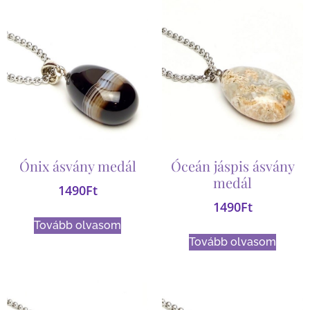
Ónix ásvány medál
Óceán jáspis ásvány
medál
1490
Ft
1490
Ft
Tovább olvasom
Tovább olvasom