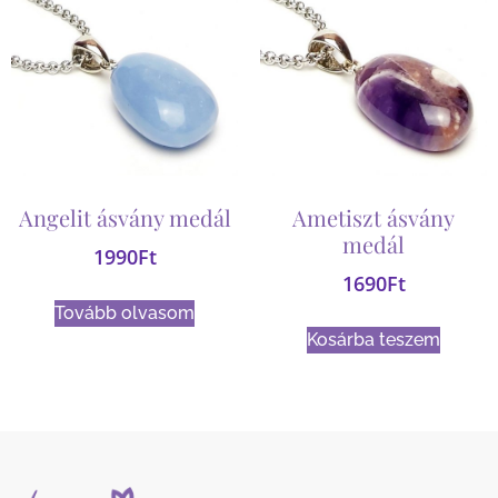
Angelit ásvány medál
Ametiszt ásvány
medál
1990
Ft
1690
Ft
Tovább olvasom
Kosárba teszem