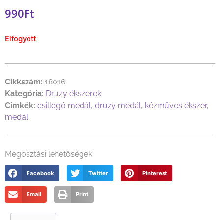
990
Ft
Elfogyott
Cikkszám:
18016
Kategória:
Druzy ékszerek
Címkék:
csillogó medál
,
druzy medál
,
kézműves ékszer
,
medál
Megosztási lehetőségek:
Facebook
Twitter
Pinterest
Email
Print