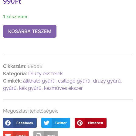
990
Ft
1 készleten
KOSÁRBA TESZEM
Cikkszám:
68006
Kategória:
Druzy ékszerek
Címkék:
állítható gyűrű
,
csillogó gyűrű
,
druzy gyűrű
,
gyűrű
,
kék gyűrű
,
kézműves ékszer
Megosztási lehetőségek:
Facebook
Twitter
Pinterest