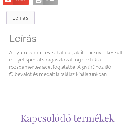
Email
Print
Leírás
Leírás
A gyűrű 20mm-es kőhatású, akril lencsével készült
melyet speciális ragasztóval rögzítettük a
rozsdamentes acél foglalatba. A gyűrűhöz illő
fülbevalót és medált is találsz kínálatunkban.
Kapcsolódó termékek