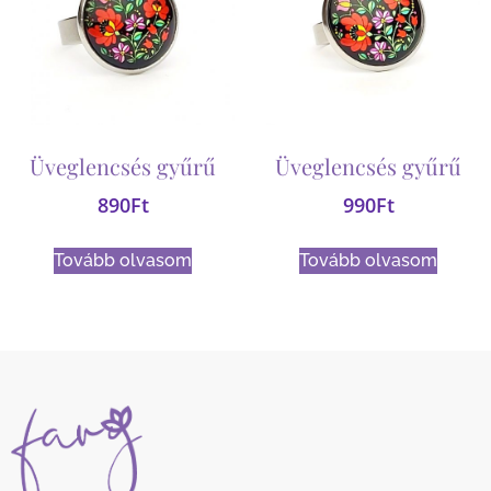
Üveglencsés gyűrű
Üveglencsés gyűrű
890
Ft
990
Ft
Tovább olvasom
Tovább olvasom